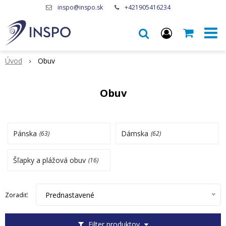
inspo@inspo.sk
+421905416234
Úvod
Obuv
Obuv
Pánska
Dámska
(63)
(62)
Šľapky a plážová obuv
(16)
Prednastavené
Zoradiť:
Filter produktov