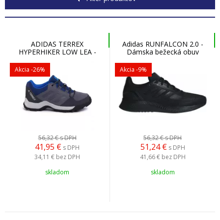
ADIDAS TERREX
Adidas RUNFALCON 2.0 -
HYPERHIKER LOW LEA -
Dámska bežecká obuv
Dámska turistická obuv
Akcia
-26%
Akcia
-9%
56,32 €
s DPH
56,32 €
s DPH
41,95
€
51,24
€
s DPH
s DPH
34,11 €
bez DPH
41,66 €
bez DPH
skladom
skladom