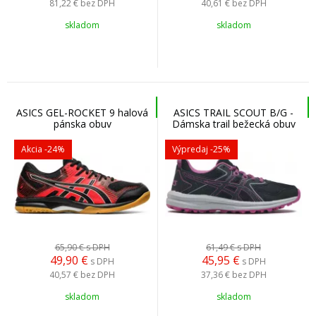
81,22 €
bez DPH
40,61 €
bez DPH
skladom
skladom
ASICS GEL-ROCKET 9 halová
ASICS TRAIL SCOUT B/G -
pánska obuv
Dámska trail bežecká obuv
Akcia
-24%
Výpredaj
-25%
65,90 €
s DPH
61,49 €
s DPH
49,90
€
45,95
€
s DPH
s DPH
40,57 €
bez DPH
37,36 €
bez DPH
skladom
skladom