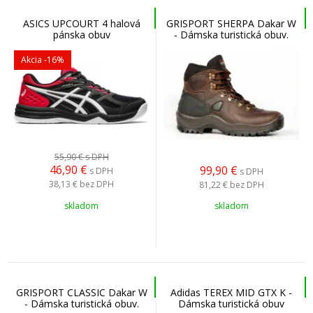
ASICS UPCOURT 4 halová
GRISPORT SHERPA Dakar W
pánska obuv
- Dámska turistická obuv.
Akcia
-16%
55,90 €
s DPH
46,90
€
99,90
€
s DPH
s DPH
38,13 €
bez DPH
81,22 €
bez DPH
skladom
skladom
GRISPORT CLASSIC Dakar W
Adidas TEREX MID GTX K -
- Dámska turistická obuv.
Dámska turistická obuv