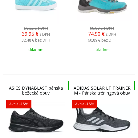
56,32 €
s DPH
99,90 €
s DPH
39,95
€
74,90
€
s DPH
s DPH
32,48 €
bez DPH
60,89 €
bez DPH
skladom
skladom
ASICS DYNABLAST pánska
ADIDAS SOLAR LT TRAINER
bežecká obuv
M - Pánska tréningová obuv
Akcia
-15%
Akcia
-15%