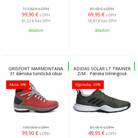
117,82 €
s DPH
81,95 €
s DPH
99,90
€
69,95
€
s DPH
s DPH
81,22 €
bez DPH
56,87 €
bez DPH
skladom
skladom
GRISPORT MARMONTANA
ADIDAS SOLAR LT TRAINER
31 dámska turistická obuv
Z/M - Pánska tréningová
obuv
Akcia
-9%
Výpredaj
-39%
109,90 €
s DPH
81,95 €
s DPH
99,90
€
49,95
€
s DPH
s DPH