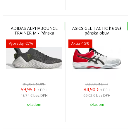
ADIDAS ALPHABOUNCE
ASICS GEL-TACTIC halová
TRAINER M - Pánska
pánska obuv
tréningová obuv
Výpredaj
-27%
Akcia
-15%
81,95 €
s DPH
99,90 €
s DPH
59,95
€
84,90
€
s DPH
s DPH
48,74 €
bez DPH
69,02 €
bez DPH
skladom
skladom