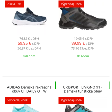
Akcia
-9%
Výpredaj
-25%
76,82 €
s DPH
119,95 €
s DPH
69,95
€
89,99
€
s DPH
s DPH
56,87 €
bez DPH
73,16 €
bez DPH
skladom
skladom
ADIDAS Dámska rekreačná
GRISPORT LIVIGNO 91 -
obuv CF DAILY QT W
Dámska turistická obuv
Výpredaj
-29%
Výpredaj
-25%