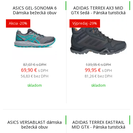
ASICS GEL-SONOMA 6
ADIDAS TERREX AX3 MID
Dámska bežecká obuv
GTX šedá - Pánska turistická
obuv
Akcia
-20%
Výpredaj
-29%
87,07 €
s DPH
139,95 €
s DPH
69,90
€
99,95
€
s DPH
s DPH
56,83 €
bez DPH
81,26 €
bez DPH
skladom
skladom
ASICS VERSABLAST dámska
ADIDAS TERREX EASTRAIL
bežecká obuv
MID GTX - Pánska turistická
obuv