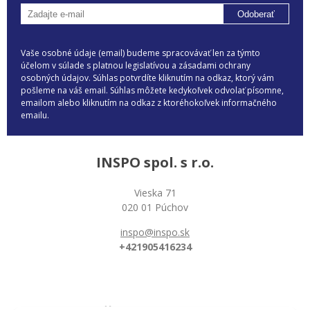
Odoberať
Vaše osobné údaje (email) budeme spracovávať len za týmto
účelom v súlade s platnou legislatívou a zásadami ochrany
osobných údajov. Súhlas potvrdíte kliknutím na odkaz, ktorý vám
pošleme na váš email. Súhlas môžete kedykoľvek odvolať písomne,
emailom alebo kliknutím na odkaz z ktoréhokoľvek informačného
emailu.
INSPO spol. s r.o.
Vieska 71
020 01 Púchov
inspo@inspo.sk
+421905416234