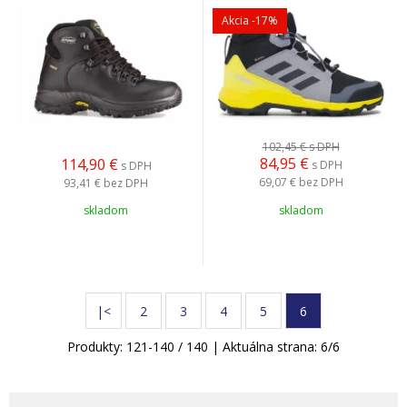
Akcia
-17%
102,45 €
s DPH
84,95
€
114,90
€
s DPH
s DPH
69,07 €
bez DPH
93,41 €
bez DPH
skladom
skladom
|<
2
3
4
5
6
Produkty:
121
-
140
/
140
| Aktuálna strana:
6
/
6