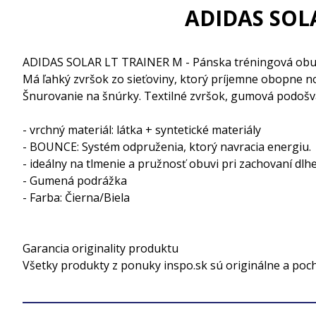
ADIDAS SOLA
ADIDAS SOLAR LT TRAINER M - Pánska tréningová obuv. T
Má ľahký zvršok zo sieťoviny, ktorý príjemne obopne n
Šnurovanie na šnúrky. Textilné zvršok, gumová podošva,
- vrchný materiál: látka + syntetické materiály
- BOUNCE: Systém odpruženia, ktorý navracia energiu.
- ideálny na tlmenie a pružnosť obuvi pri zachovaní dlhe
- Gumená podrážka
- Farba: Čierna/Biela
Garancia originality produktu
Všetky produkty z ponuky inspo.sk sú originálne a poc