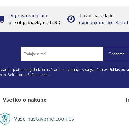
Doprava zadarmo
Tovar na sklade
pre objednávky nad 49 €
expedujeme do 24 hod.
Odoberať
lade s platnou legislatívou a zásadami ochrany osobných údajov. Súhlas potvr
éhokoľvek informačného emailu.
Všetko o nákupe
I
Možnosti platby a doprava
D
Vaše nastavenie cookies
Reklamačný poriadok
Z