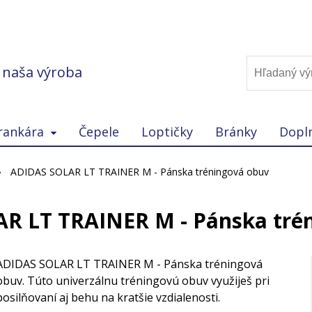
, naša výroba
rankára
Čepele
Loptičky
Bránky
Dopl
ADIDAS SOLAR LT TRAINER M - Pánska tréningová obuv
R LT TRAINER M - Pánska tré
ADIDAS SOLAR LT TRAINER M - Pánska tréningová
obuv. Túto univerzálnu tréningovú obuv využiješ pri
posilňovaní aj behu na kratšie vzdialenosti.