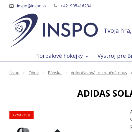
inspo@inspo.sk
+421905416234
Tvoja hra
Florbalové hokejky
Výstroj pre B
Úvod
Obuv
Pánska
Voľnočasová, rekreačná obuv
ADIDAS SOLA
Akcia
-15%