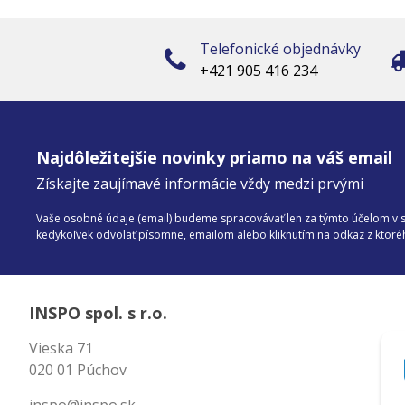
Telefonické objednávky
+421 905 416 234
Najdôležitejšie novinky priamo na váš email
Získajte zaujímavé informácie vždy medzi prvými
Vaše osobné údaje (email) budeme spracovávať len za týmto účelom v sú
kedykoľvek odvolať písomne, emailom alebo kliknutím na odkaz z ktor
INSPO spol. s r.o.
Vieska 71
020 01 Púchov