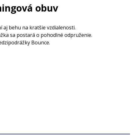
ningová obuv
aj behu na kratšie vzdialenosti.
rážka sa postará o pohodlné odpruženie.
medzipodrážky Bounce.