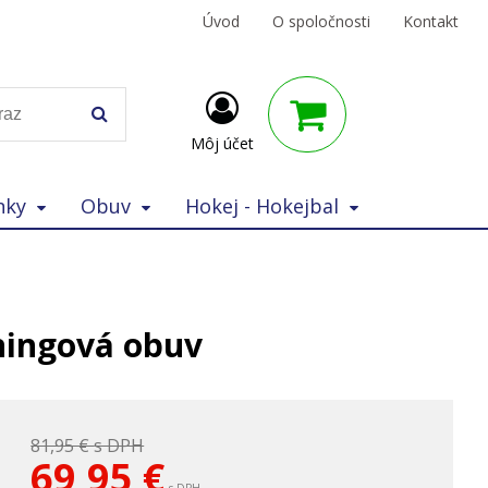
Úvod
O spoločnosti
Kontakt
Môj účet
nky
Obuv
Hokej - Hokejbal
ningová obuv
81,95 €
s DPH
69,95
€