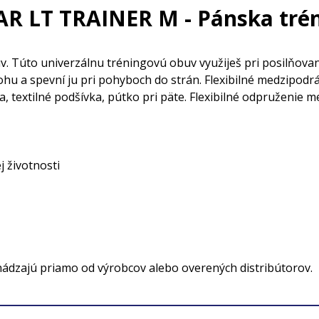
R LT TRAINER M - Pánska tré
úto univerzálnu tréningovú obuv využiješ pri posilňovaní 
ohu a spevní ju pri pohyboch do strán. Flexibilné medzipod
 textilné podšívka, pútko pri päte. Flexibilné odpruženie 
j životnosti
hádzajú priamo od výrobcov alebo overených distribútorov.