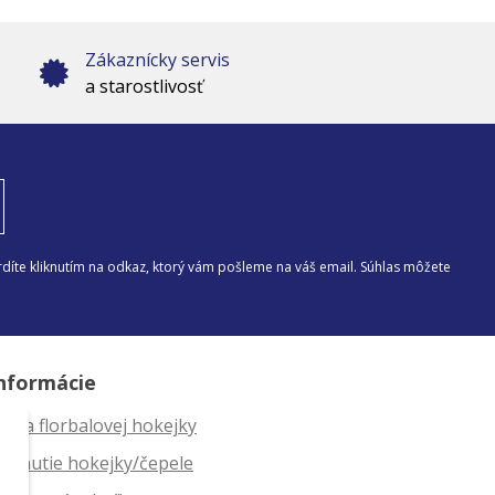
Zákaznícky servis
a starostlivosť
díte kliknutím na odkaz, ktorý vám pošleme na váš email. Súhlas môžete
nformácie
ĺžka florbalovej hokejky
ahnutie hokejky/čepele