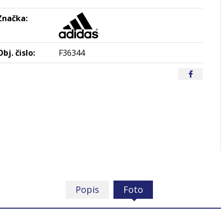
Značka:
Obj. čislo:
F36344
Popis
Foto