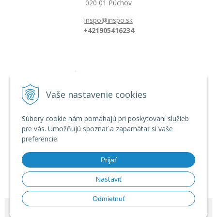
020 01 Púchov
inspo@inspo.sk
+421905416234
Všetko o nákupe
Možnosti platby a doprava
Vaše nastavenie cookies
Reklamačný poriadok
Obchodné podmienky
Súbory cookie nám pomáhajú pri poskytovaní služieb
pre vás. Umožňujú spoznať a zapamätať si vaše
preferencie.
Informácie
Dĺžka florbalovej hokejky
Prijať
Zahnutie hokejky/čepele
Veľkostná tabuľka
Nastaviť
Odmietnuť
© 2026 INSPO | Florbal od výrobcu •
tvorba eshopu cez UNIobchod
,
webhosting
spoločnosti
WEBYGROUP