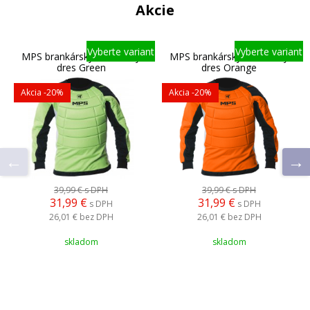
Akcie
Vyberte variant
Vyberte variant
MPS brankársky florbalový
MPS brankársky florbalový
dres Green
dres Orange
Akcia
-20%
Akcia
-20%
39,99 €
s DPH
39,99 €
s DPH
31,99 €
31,99 €
s DPH
s DPH
26,01 €
bez DPH
26,01 €
bez DPH
skladom
skladom