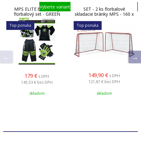
Vyberte variant
MPS ELITE brankársky
SET - 2 ks florbalové
florbalový set - GREEN
skladacie bránky MPS - 160 x
115 x 65 cm - kovové
Top ponuka
Top ponuka
149,90 €
179 €
s DPH
s DPH
121,87 €
bez DPH
145,53 €
bez DPH
skladom
skladom