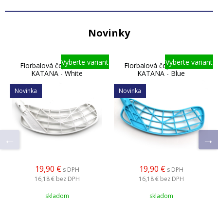
Novinky
Vyberte variant
Vyberte variant
Florbalová čepeľ Accufli
Florbalová čepeľ Accufli
KATANA - White
KATANA - Blue
Novinka
Novinka
19,90 €
19,90 €
s DPH
s DPH
16,18 €
bez DPH
16,18 €
bez DPH
skladom
skladom