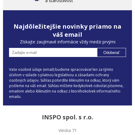
a starostlivosť
Najdôležitejšie novinky priamo na
váš email
Získajte zaujímavé informácie vždy medzi prvými
Odoberať
Vaše osobné údaje (email) budeme spracovávať len za týmto
účelom v súlade s platnou legislatívou a zásadami ochrany
osobných údajov. Súhlas potvrdíte kliknutím na odkaz, ktorý vám
pošleme na váš email. Súhlas môžete kedykoľvek odvolať písomne,
emailom alebo kliknutím na odkaz z ktoréhokoľvek informačného
emailu.
INSPO spol. s r.o.
Vieska 71