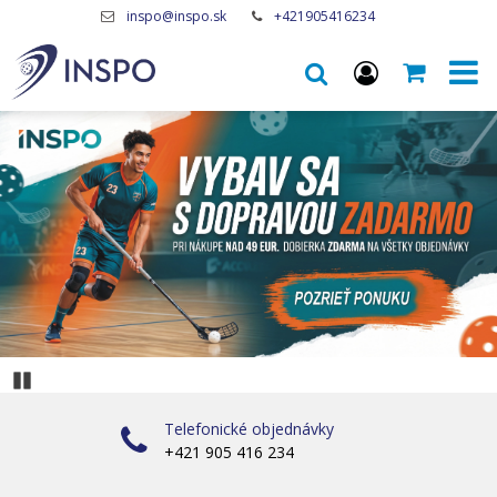
inspo@inspo.sk
+421905416234
Pozastaviďż˝
Telefonické objednávky
+421 905 416 234