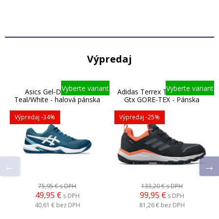
Výpredaj
Vyberte variant
Vyberte variant
Asics Gel-Dedicate 8
Adidas Terrex Tracerocker 2
Teal/White - halová pánska
Gtx GORE-TEX - Pánska
obuv
bežecká outdoorová obuv
Výpredaj
-34%
Výpredaj
-25%
75,95 €
s DPH
133,20 €
s DPH
49,95 €
99,95 €
s DPH
s DPH
40,61 €
bez DPH
81,26 €
bez DPH