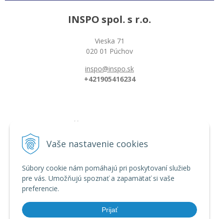
INSPO spol. s r.o.
Vieska 71
020 01 Púchov
inspo@inspo.sk
+421905416234
Všetko o nákupe
Možnosti platby a doprava
Vaše nastavenie cookies
Reklamačný poriadok
Obchodné podmienky
Súbory cookie nám pomáhajú pri poskytovaní služieb
pre vás. Umožňujú spoznať a zapamätať si vaše
preferencie.
Informácie
Dĺžka florbalovej hokejky
Prijať
Zahnutie hokejky/čepele