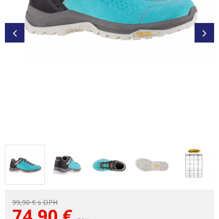
99,90 €
s DPH
74,90
€