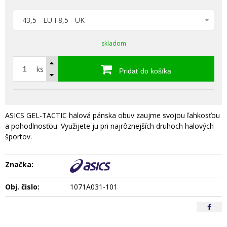
43,5 - EU I 8,5 - UK
skladom
ks
Pridať do košíka
ASICS GEL-TACTIC halová pánska obuv zaujme svojou ľahkosťou
a pohodlnosťou. Využijete ju pri najrôznejších druhoch halových
športov.
Značka:
Obj. čislo:
1071A031-101