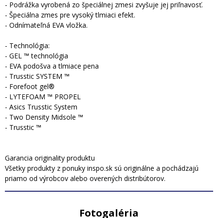
- Podrážka vyrobená zo špeciálnej zmesi zvyšuje jej priľnavosť.
- Špeciálna zmes pre vysoký tlmiaci efekt.
- Odnímateľná EVA vložka.
- Technológia:
- GEL ™ technológia
- EVA podošva a tlmiace pena
- Trusstic SYSTEM ™
- Forefoot gel®
- LYTEFOAM ™ PROPEL
- Asics Trusstic System
- Two Density Midsole ™
- Trusstic ™
Garancia originality produktu
Všetky produkty z ponuky inspo.sk sú originálne a pochádzajú
priamo od výrobcov alebo overených distribútorov.
Fotogaléria