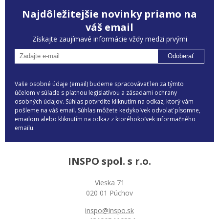
Najdôležitejšie novinky priamo na
váš email
Získajte zaujímavé informácie vždy medzi prvými
Odoberať
Vaše osobné údaje (email) budeme spracovávať len za týmto
účelom v súlade s platnou legislatívou a zásadami ochrany
osobných údajov. Súhlas potvrdíte kliknutím na odkaz, ktorý vám
pošleme na váš email. Súhlas môžete kedykoľvek odvolať písomne,
emailom alebo kliknutím na odkaz z ktoréhokoľvek informačného
emailu.
INSPO spol. s r.o.
Vieska 71
020 01 Púchov
inspo@inspo.sk