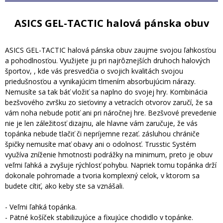
ASICS GEL-TACTIC halová pánska obuv
ASICS GEL-TACTIC halová pánska obuv zaujme svojou ľahkosťou
a pohodlnosťou. Využijete ju pri najrôznejších druhoch halových
športov, , kde vás presvedčia o svojich kvalitách svojou
priedušnosťou a vynikajúcim tlmením absorbujúcim nárazy.
Nemusíte sa tak báť vložiť sa naplno do svojej hry. Kombinácia
bezšvového zvršku zo sieťoviny a vetracích otvorov zaručí, že sa
vám noha nebude potiť ani pri náročnej hre. Bezšvové prevedenie
nie je len záležitosť dizajnu, ale hlavne vám zaručuje, že vás
topánka nebude tlačiť či nepríjemne rezať. zásluhou chrániče
špičky nemusíte mať obavy ani o odolnosť. Trusstic Systém
využíva zníženie hmotnosti podrážky na minimum, preto je obuv
veľmi ľahká a zvyšuje rýchlosť pohybu. Napriek tomu topánka drží
dokonale pohromade a tvoria komplexný celok, v ktorom sa
budete cítiť, ako keby ste sa vznášali.
- Veľmi ľahká topánka.
- Pätné košíček stabilizujúce a fixujúce chodidlo v topánke.