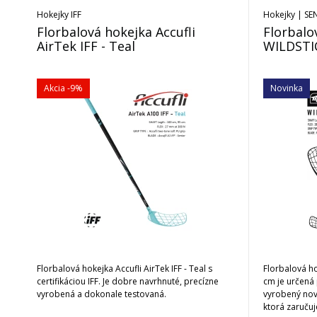
Hokejky IFF
Hokejky | SE
Florbalová hokejka Accufli
Florbalo
AirTek IFF - Teal
WILDSTIC
Akcia
-9%
Novinka
Florbalová hokejka Accufli AirTek IFF - Teal s
Florbalová h
certifikáciou IFF. Je dobre navrhnuté, precízne
cm je určená 
vyrobená a dokonale testovaná.
vyrobený nov
ktorá zaručuj