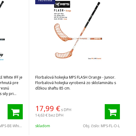
 White IFF je
Florbalová hokejka MPS FLASH Orange - Junior.
vrhnutá pre
Florbalová hokejka vyrobená zo sklolaminátu s
presnú
dĺžkou shaftu 85 cm.
 sily pri
17,99
€
s DPH
14,63 €
bez DPH
MPS-BE-White-95
skladom
Obj. čislo:
MPS-FL-O-L