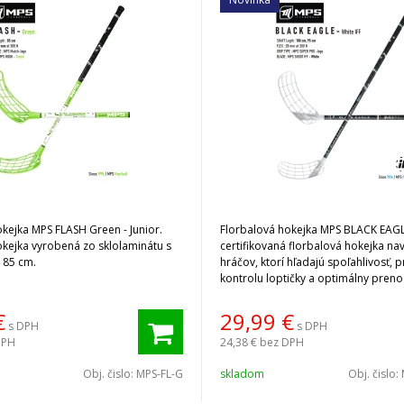
kejka MPS FLASH Green - Junior.
Florbalová hokejka MPS BLACK EAGLE
okejka vyrobená zo sklolaminátu s
certifikovaná florbalová hokejka na
 85 cm.
hráčov, ktorí hľadajú spoľahlivosť, 
kontrolu loptičky a optimálny prenos
streľbe.
€
29,99
€
s DPH
s DPH
DPH
24,38 €
bez DPH
Obj. čislo:
MPS-FL-G
skladom
Obj. čislo: