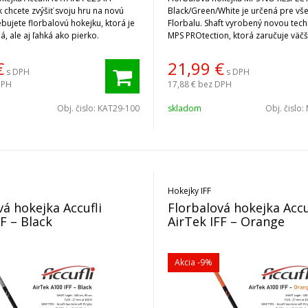
k chcete zvýšiť svoju hru na novú
Black/Green/White je určená pre vš
bujete florbalovú hokejku, ktorá je
Florbalu. Shaft vyrobený novou tec
á, ale aj ľahká ako pierko.
MPS PROtection, ktorá zaručuje väč
voči opotrebovaniu.
€
21,99
€
s DPH
s DPH
DPH
17,88 €
bez DPH
Obj. čislo:
KAT29-100
skladom
Obj. čislo:
Hokejky IFF
vá hokejka Accufli
Florbalová hokejka Accu
F – Black
AirTek IFF – Orange
Akcia
-9%