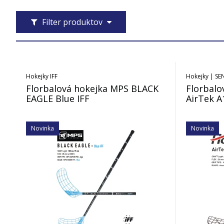
Filter produktov
Hokejky IFF
Hokejky | SE
Florbalová hokejka MPS BLACK
Florbalo
EAGLE Blue IFF
AirTek A
Novinka
Novinka