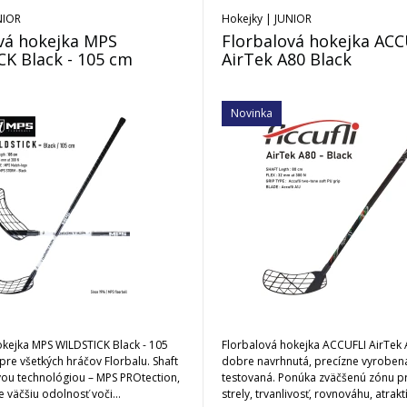
NIOR
Hokejky | JUNIOR
vá hokejka MPS
Florbalová hokejka ACC
K Black - 105 cm
AirTek A80 Black
Novinka
okejka MPS WILDSTICK Black - 105
Florbalová hokejka ACCUFLI AirTek A
pre všetkých hráčov Florbalu. Shaft
dobre navrhnutá, precízne vyroben
ou technológiou – MPS PROtection,
testovaná. Ponúka zväčšenú zónu p
e väčšiu odolnosť voči
strely, trvanlivosť, rovnováhu, atrakt