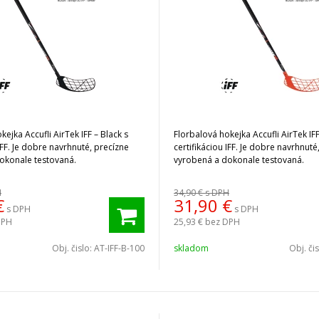
kejka Accufli AirTek IFF – Black s
Florbalová hokejka Accufli AirTek IF
 IFF. Je dobre navrhnuté, precízne
certifikáciou IFF. Je dobre navrhnuté
okonale testovaná.
vyrobená a dokonale testovaná.
H
34,90 €
s DPH
€
31,90
€
s DPH
s DPH
DPH
25,93 €
bez DPH
Obj. čislo:
AT-IFF-B-100
skladom
Obj. či