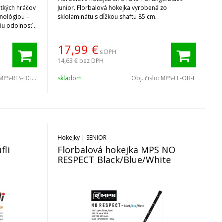
etkých hráčov
Junior. Florbalová hokejka vyrobená zo
hnológiou –
sklolaminátu s dĺžkou shaftu 85 cm.
šiu odolnosť
17,99
€
s DPH
14,63 €
bez DPH
MPS-RES-BGW
skladom
Obj. čislo:
MPS-FL-OB-L
Hokejky | SENIOR
fli
Florbalová hokejka MPS NO
RESPECT Black/Blue/White