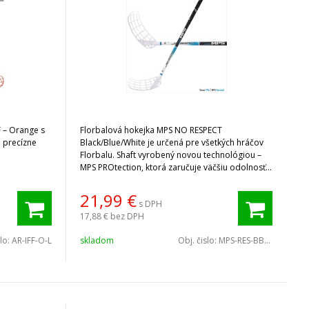
F – Orange s
Florbalová hokejka MPS NO RESPECT
, precízne
Black/Blue/White je určená pre všetkých hráčov
Florbalu. Shaft vyrobený novou technológiou –
MPS PROtection, ktorá zaručuje väčšiu odolnosť
voči opotrebovaniu.
21,99
€
s DPH
17,88 €
bez DPH
slo:
AR-IFF-O-L
skladom
Obj. čislo:
MPS-RES-BBW-100