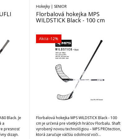
Hokejky | SENIOR
UFLI
Florbalová hokejka MPS
WILDSTICK Black - 100 cm
Akcia
-12%
80 Black. Je
Florbalová hokejka MPS WILDSTICK Black - 100
á a
cm je určená pre všetkých hráčov Florbalu. Shaft
re presnosť
vyrobený novou technológiou – MPS PROtection,
ívny dizajn.
ktorá zaručuje väčšiu odolnosť voči