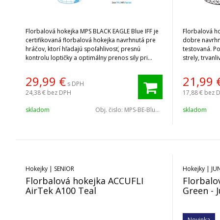
Florbalová hokejka MPS BLACK EAGLE Blue IFF je
Florbalová ho
certifikovaná florbalová hokejka navrhnutá pre
dobre navrhn
hráčov, ktorí hľadajú spoľahlivosť, presnú
testovaná. P
kontrolu loptičky a optimálny prenos sily pri
strely, trvanl
streľbe.
29,99
€
21,99
s DPH
24,38 €
bez DPH
17,88 €
bez 
skladom
Obj. čislo:
MPS-BE-Blue-100
skladom
Hokejky | SENIOR
Hokejky | JU
Florbalová hokejka ACCUFLI
Florbalo
AirTek A100 Teal
Green - 
Novinka