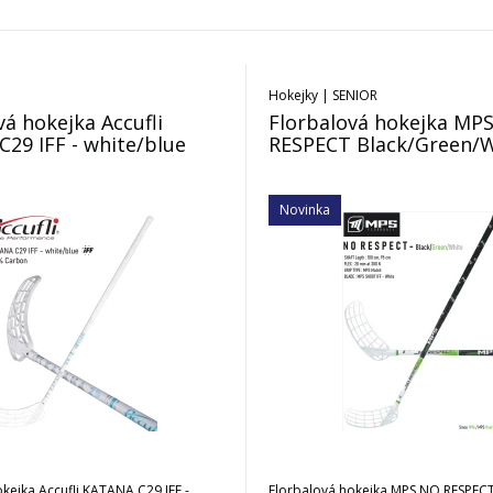
Hokejky | SENIOR
vá hokejka Accufli
Florbalová hokejka MP
29 IFF - white/blue
RESPECT Black/Green/
Novinka
kejka Accufli KATANA C29 IFF -
Florbalová hokejka MPS NO RESPEC