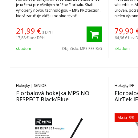
je určená pre všetkých hráčov Florbalu. Shaft
white/blue. A
vyrobený novou technológiou – MPS PROtection,
úroveň, potre
ktorá zaručuje väčšiu odolnosť voči
nielen výkonn
opotrebovaniu.
21,99
€
79,90
s DPH
17,88 €
bez DPH
64,96 €
bez 
skladom
Obj. čislo:
MPS-RES-B/G
skladom
Hokejky | SENIOR
Hokejky IFF
Florbalová hokejka MPS NO
Florbalo
RESPECT Black/Blue
AirTek IF
Akcia
-9%