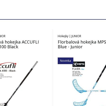
NIOR
Hokejky | JUNIOR
vá hokejka ACCUFLI
Florbalová hokejka MP
100 Black
Blue - Junior
Novinka