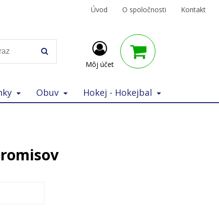
Úvod
O spoločnosti
Kontakt
Môj účet
nky
Obuv
Hokej - Hokejbal
promisov