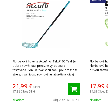
Florbalová hokejka Accufli AirTek A100 Teal. Je
Florbalová ho
dobre navrhnutá, precízne vyrobená a
Florbalová h
testovaná. Ponúka zväčšenú zónu pre presnosť
dĺžkou shaftu
strely, trvanlivosť, rovnováhu, atraktívny dizajn.
21,99
€
17,99
s DPH
17,88 €
bez DPH
14,63 €
bez 
skladom
Obj. čislo:
A100Te-L
skladom