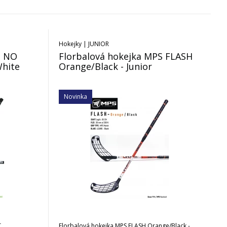
Hokejky | JUNIOR
S NO
Florbalová hokejka MPS FLASH
White
Orange/Black - Junior
Novinka
T
Florbalová hokejka MPS FLASH Orange/Black -