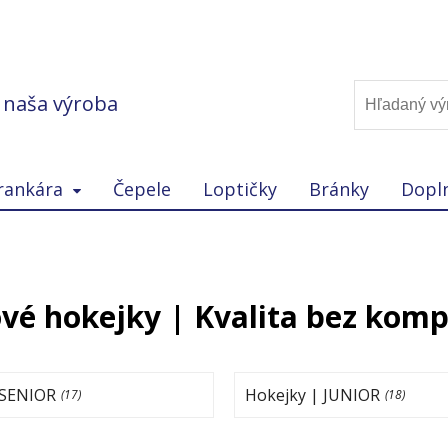
, naša výroba
rankára
Čepele
Loptičky
Bránky
Dopl
ové hokejky | Kvalita bez kom
 SENIOR
Hokejky | JUNIOR
(17)
(18)