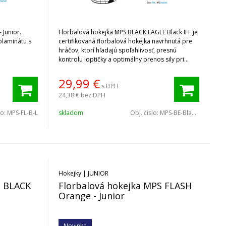
 Junior.
Florbalová hokejka MPS BLACK EAGLE Black IFF je
olaminátu s
certifikovaná florbalová hokejka navrhnutá pre
hráčov, ktorí hľadajú spoľahlivosť, presnú
kontrolu loptičky a optimálny prenos sily pri
streľbe.
29,99
€
s DPH
24,38 €
bez DPH
lo:
MPS-FL-B-L
skladom
Obj. čislo:
MPS-BE-Black-95
Hokejky | JUNIOR
S BLACK
Florbalová hokejka MPS FLASH
Orange - Junior
Novinka