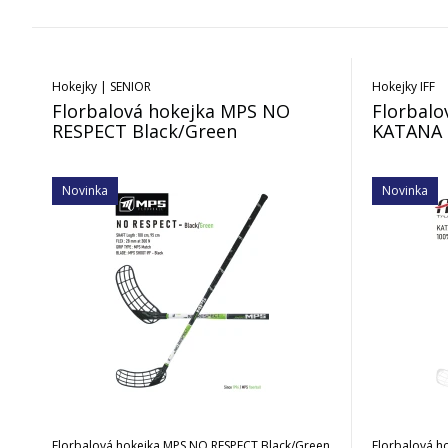
Hokejky | SENIOR
Hokejky IFF
Florbalová hokejka MPS NO
Florbalo
RESPECT Black/Green
KATANA C
Novinka
Novinka
Florbalová hokejka MPS NO RESPECT Black/Green
Florbalová ho