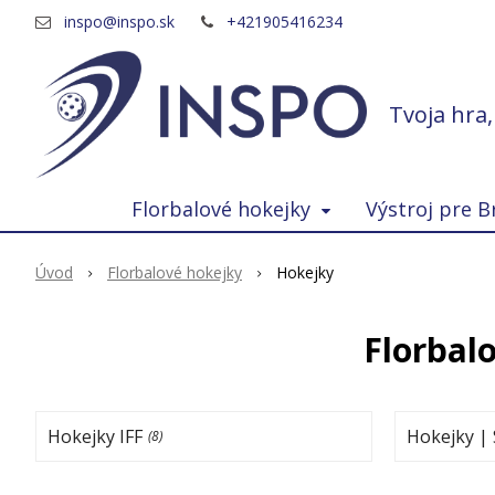
inspo@inspo.sk
+421905416234
Tvoja hra
Florbalové hokejky
Výstroj pre B
Úvod
Florbalové hokejky
Hokejky
Florbal
Hokejky IFF
Hokejky |
(8)