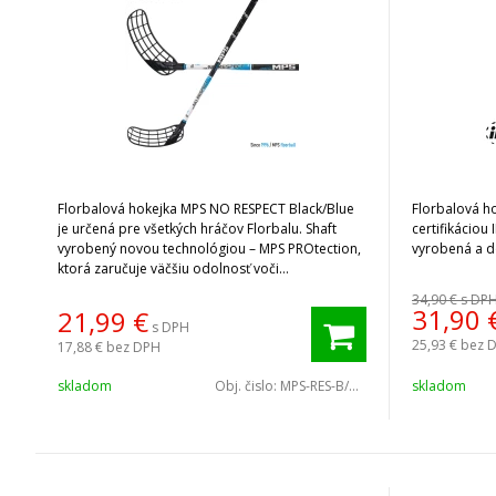
Florbalová hokejka MPS NO RESPECT Black/Blue
Florbalová ho
je určená pre všetkých hráčov Florbalu. Shaft
certifikáciou
vyrobený novou technológiou – MPS PROtection,
vyrobená a d
ktorá zaručuje väčšiu odolnosť voči
opotrebovaniu.
34,90 €
s DP
31,90
21,99
€
s DPH
25,93 €
bez 
17,88 €
bez DPH
skladom
Obj. čislo:
MPS-RES-B/B-100
skladom