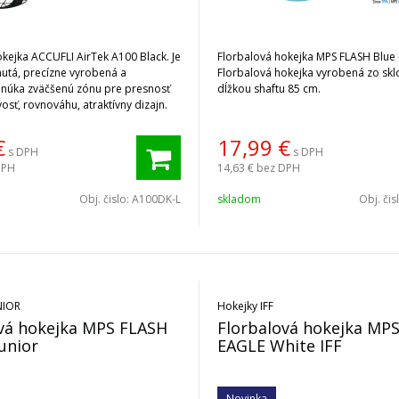
kejka ACCUFLI AirTek A100 Black. Je
Florbalová hokejka MPS FLASH Blue -
utá, precízne vyrobená a
Florbalová hokejka vyrobená zo skl
onúka zväčšenú zónu pre presnosť
dĺžkou shaftu 85 cm.
ivosť, rovnováhu, atraktívny dizajn.
€
17,99
€
s DPH
s DPH
DPH
14,63 €
bez DPH
Obj. čislo:
A100DK-L
skladom
Obj. čis
NIOR
Hokejky IFF
vá hokejka MPS FLASH
Florbalová hokejka MP
Junior
EAGLE White IFF
Novinka