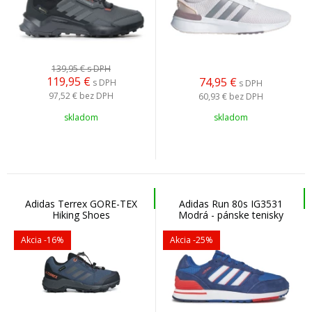
139,95 €
s DPH
119,95
€
74,95
€
s DPH
s DPH
97,52 €
bez DPH
60,93 €
bez DPH
skladom
skladom
Adidas Terrex GORE-TEX
Adidas Run 80s IG3531
Hiking Shoes
Modrá - pánske tenisky
Wonste/Grethr/Impora -
Dámska/detská turistická
Akcia
-16%
Akcia
-25%
obuv