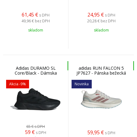
61,45
€
24,95
€
s DPH
s DPH
49,96 €
bez DPH
20,28 €
bez DPH
skladom
skladom
Adidas DURAMO SL
adidas RUN FALCON 5
Core/Black - Dámska
JP7627 - Pánska bežecká
bežecká obuv
obuv
Akcia
-9%
Novinka
65 €
s DPH
59
€
59,95
€
s DPH
s DPH