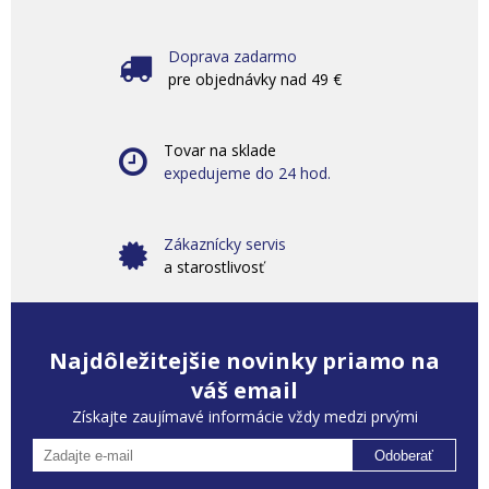
Doprava zadarmo
pre objednávky nad 49 €
Tovar na sklade
expedujeme do 24 hod.
Zákaznícky servis
a starostlivosť
Najdôležitejšie novinky priamo na
váš email
Získajte zaujímavé informácie vždy medzi prvými
Odoberať