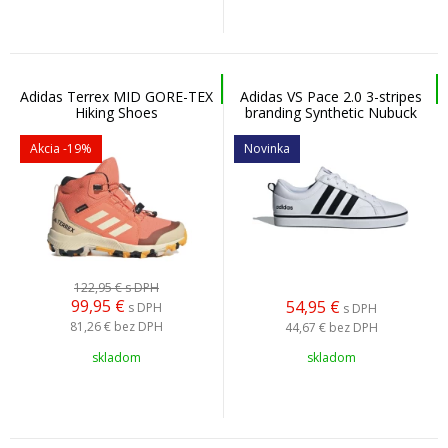
Adidas Terrex MID GORE-TEX
Adidas VS Pace 2.0 3-stripes
Hiking Shoes
branding Synthetic Nubuck
Corfus/Wonwhi/Cblack -
HP6010 - Pánska
Dámska/detská turistická
voľnočasová obuv
Akcia
-19%
Novinka
obuv
122,95 €
s DPH
99,95
€
54,95
€
s DPH
s DPH
81,26 €
bez DPH
44,67 €
bez DPH
skladom
skladom