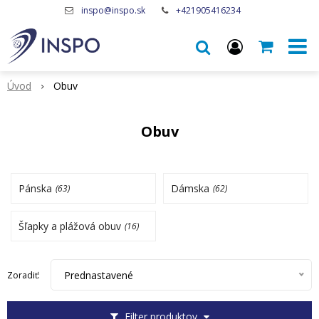
inspo@inspo.sk
+421905416234
Úvod
Obuv
Obuv
Pánska
Dámska
(63)
(62)
Šľapky a plážová obuv
(16)
Prednastavené
Zoradiť:
Filter produktov