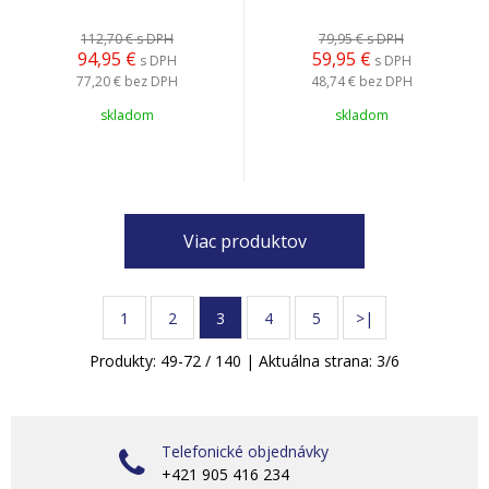
112,70 €
s DPH
79,95 €
s DPH
94,95
€
59,95
€
s DPH
s DPH
77,20 €
bez DPH
48,74 €
bez DPH
skladom
skladom
Viac produktov
1
2
3
4
5
>|
Produkty:
49
-
72
/
140
| Aktuálna strana:
3
/
6
Telefonické objednávky
+421 905 416 234