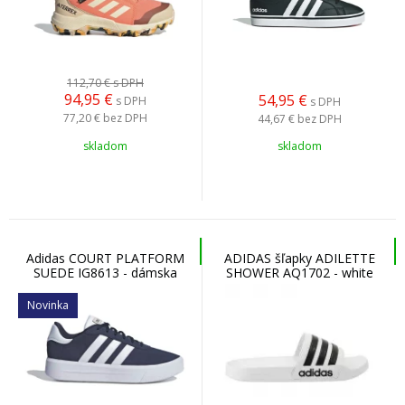
112,70 €
s DPH
94,95
€
54,95
€
s DPH
s DPH
77,20 €
bez DPH
44,67 €
bez DPH
skladom
skladom
Adidas COURT PLATFORM
ADIDAS šľapky ADILETTE
SUEDE IG8613 - dámska
SHOWER AQ1702 - white
voľnočasová obuv
Novinka