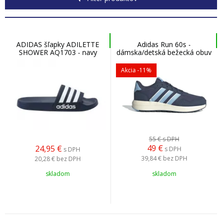
ADIDAS šľapky ADILETTE
Adidas Run 60s -
SHOWER AQ1703 - navy
dámska/detská bežecká obuv
Akcia
-11%
55 €
s DPH
49
€
24,95
€
s DPH
s DPH
39,84 €
bez DPH
20,28 €
bez DPH
skladom
skladom