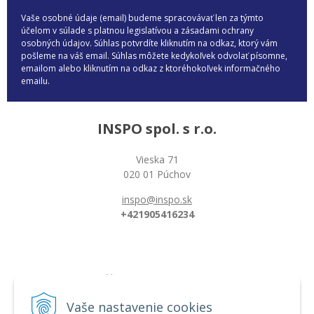
Vaše osobné údaje (email) budeme spracovávať len za týmto
účelom v súlade s platnou legislatívou a zásadami ochrany
osobných údajov. Súhlas potvrdíte kliknutím na odkaz, ktorý vám
pošleme na váš email. Súhlas môžete kedykoľvek odvolať písomne,
emailom alebo kliknutím na odkaz z ktoréhokoľvek informačného
emailu.
INSPO spol. s r.o.
Vieska 71
020 01 Púchov
inspo@inspo.sk
+421905416234
Všetko o nákupe
Možnosti platby a doprava
Vaše nastavenie cookies