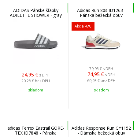
ADIDAS Pánske šľapky
Adidas Run 80s ID1263 -
ADILETTE SHOWER - gray
Pánska bežecká obuv
Akcia
-6%
79,95 €
s DPH
74,95
€
24,95
€
s DPH
s DPH
60,93 €
bez DPH
20,28 €
bez DPH
skladom
skladom
adidas Terrex Eastrail GORE-
Adidas Response Run GY1152
TEX ID7848 - Pánska
- Dámska bežecká obuv