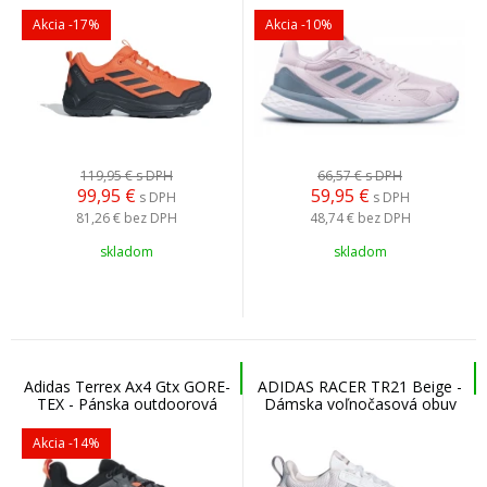
turistická obuv
Akcia
-17%
Akcia
-10%
119,95 €
s DPH
66,57 €
s DPH
99,95
€
59,95
€
s DPH
s DPH
81,26 €
bez DPH
48,74 €
bez DPH
skladom
skladom
Adidas Terrex Ax4 Gtx GORE-
ADIDAS RACER TR21 Beige -
TEX - Pánska outdoorová
Dámska voľnočasová obuv
obuv
Akcia
-14%