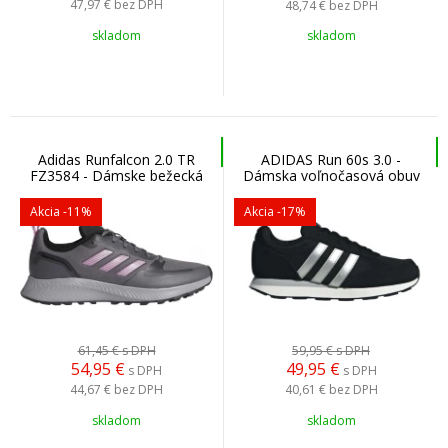
47,97 €
bez DPH
48,74 €
bez DPH
skladom
skladom
Adidas Runfalcon 2.0 TR
ADIDAS Run 60s 3.0 -
FZ3584 - Dámske bežecká
Dámska voľnočasová obuv
obuv
Akcia
-11%
Akcia
-17%
61,45 €
s DPH
59,95 €
s DPH
54,95
€
49,95
€
s DPH
s DPH
44,67 €
bez DPH
40,61 €
bez DPH
skladom
skladom