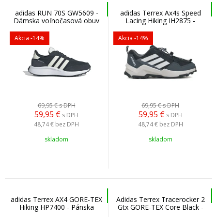
adidas RUN 70S GW5609 -
adidas Terrex Ax4s Speed
Dámska voľnočasová obuv
Lacing Hiking IH2875 -
Dámska/detská turistická
obuv
Akcia
-14%
Akcia
-14%
69,95 €
s DPH
69,95 €
s DPH
59,95
€
59,95
€
s DPH
s DPH
48,74 €
bez DPH
48,74 €
bez DPH
skladom
skladom
adidas Terrex AX4 GORE-TEX
Adidas Terrex Tracerocker 2
Hiking HP7400 - Pánska
Gtx GORE-TEX Core Black -
turistická obuv
Pánska bežecká outdoorová