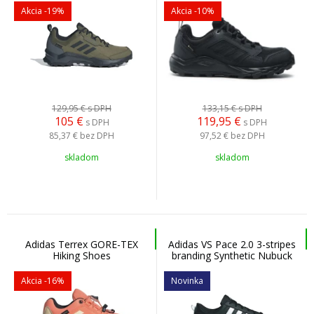
obuv
Akcia
-19%
Akcia
-10%
129,95 €
s DPH
133,15 €
s DPH
105
€
119,95
€
s DPH
s DPH
85,37 €
bez DPH
97,52 €
bez DPH
skladom
skladom
Adidas Terrex GORE-TEX
Adidas VS Pace 2.0 3-stripes
Hiking Shoes
branding Synthetic Nubuck
Corfus/Wonwhi/Cblack -
HP6009 - Pánska
Dámska/detská turistická
voľnočasová obuv
Akcia
-16%
Novinka
obuv