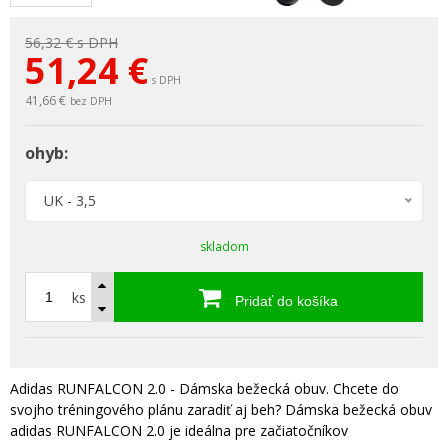
56,32 €
s DPH
51,24
€
s DPH
41,66 €
bez DPH
ohyb:
UK - 3,5
skladom
ks
Pridať do košíka
Adidas RUNFALCON 2.0 - Dámska bežecká obuv. Chcete do
svojho tréningového plánu zaradiť aj beh? Dámska bežecká obuv
adidas RUNFALCON 2.0 je ideálna pre začiatočníkov