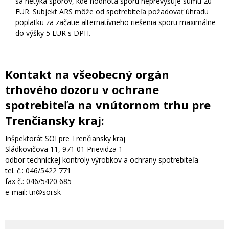
sa netýka sporov, kde hodnota sporu neprevyšuje sumu 20
EUR. Subjekt ARS môže od spotrebiteľa požadovať úhradu
poplatku za začatie alternatívneho riešenia sporu maximálne
do výšky 5 EUR s DPH.
Kontakt na všeobecný orgán
trhového dozoru v ochrane
spotrebiteľa na vnútornom trhu pre
Trenčiansky kraj:
Inšpektorát SOI pre Trenčiansky kraj
Sládkovičova 11, 971 01 Prievidza 1
odbor technickej kontroly výrobkov a ochrany spotrebiteľa
tel. č.: 046/5422 771
fax č.: 046/5420 685
e-mail: tn@soi.sk