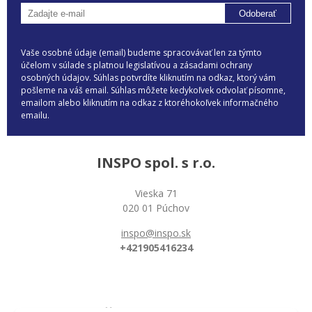
Odoberať
Vaše osobné údaje (email) budeme spracovávať len za týmto
účelom v súlade s platnou legislatívou a zásadami ochrany
osobných údajov. Súhlas potvrdíte kliknutím na odkaz, ktorý vám
pošleme na váš email. Súhlas môžete kedykoľvek odvolať písomne,
emailom alebo kliknutím na odkaz z ktoréhokoľvek informačného
emailu.
INSPO spol. s r.o.
Vieska 71
020 01 Púchov
inspo@inspo.sk
+421905416234