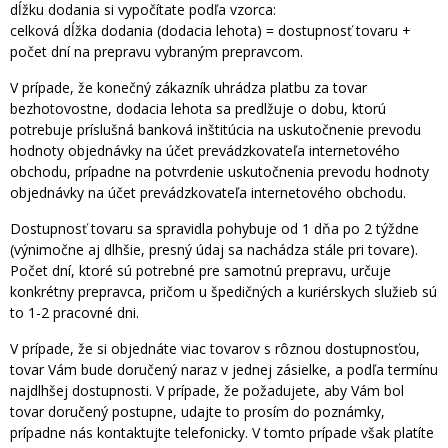
dĺžku dodania si vypočítate podľa vzorca:
celková dĺžka dodania (dodacia lehota) = dostupnosť tovaru +
počet dní na prepravu vybraným prepravcom.
V prípade, že konečný zákazník uhrádza platbu za tovar
bezhotovostne, dodacia lehota sa predlžuje o dobu, ktorú
potrebuje príslušná banková inštitúcia na uskutočnenie prevodu
hodnoty objednávky na účet prevádzkovateľa internetového
obchodu, prípadne na potvrdenie uskutočnenia prevodu hodnoty
objednávky na účet prevádzkovateľa internetového obchodu.
Dostupnosť tovaru sa spravidla pohybuje od 1 dňa po 2 týždne
(výnimočne aj dlhšie, presný údaj sa nachádza stále pri tovare).
Počet dní, ktoré sú potrebné pre samotnú prepravu, určuje
konkrétny prepravca, pričom u špedičných a kuriérskych služieb sú
to 1-2 pracovné dni.
V prípade, že si objednáte viac tovarov s rôznou dostupnosťou,
tovar Vám bude doručený naraz v jednej zásielke, a podľa termínu
najdlhšej dostupnosti. V prípade, že požadujete, aby Vám bol
tovar doručený postupne, udajte to prosím do poznámky,
prípadne nás kontaktujte telefonicky. V tomto prípade však platíte