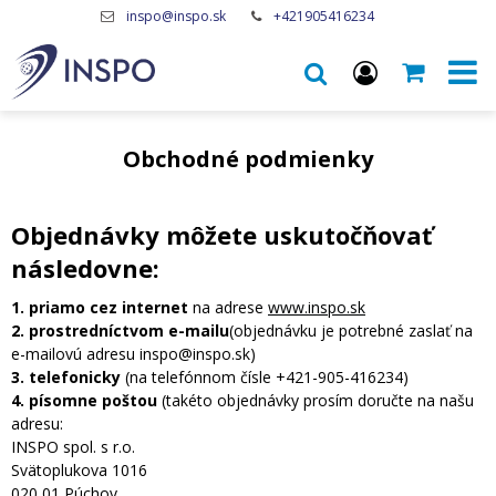
inspo@inspo.sk
+421905416234
Obchodné podmienky
Objednávky môžete uskutočňovať
následovne:
1. priamo cez internet
na adrese
www.inspo.sk
2. prostredníctvom e-mailu
(objednávku je potrebné zaslať na
e-mailovú adresu inspo@inspo.sk)
3. telefonicky
(na telefónnom čísle +421-905-416234)
4. písomne poštou
(takéto objednávky prosím doručte na našu
adresu:
INSPO spol. s r.o.
Svätoplukova 1016
020 01 Púchov,