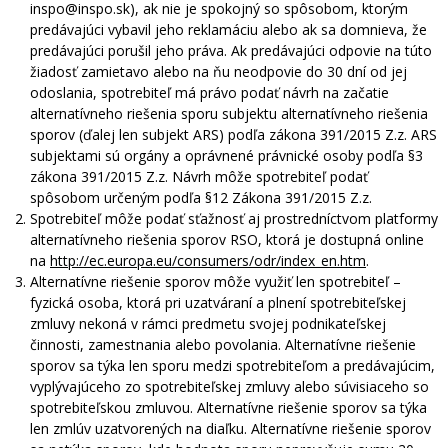
inspo@inspo.sk), ak nie je spokojný so spôsobom, ktorým
predávajúci vybavil jeho reklamáciu alebo ak sa domnieva, že
predávajúci porušil jeho práva. Ak predávajúci odpovie na túto
žiadosť zamietavo alebo na ňu neodpovie do 30 dní od jej
odoslania, spotrebiteľ má právo podať návrh na začatie
alternatívneho riešenia sporu subjektu alternatívneho riešenia
sporov (ďalej len subjekt ARS) podľa zákona 391/2015 Z.z. ARS
subjektami sú orgány a oprávnené právnické osoby podľa §3
zákona 391/2015 Z.z. Návrh môže spotrebiteľ podať
spôsobom určeným podľa §12 Zákona 391/2015 Z.z.
Spotrebiteľ môže podať sťažnosť aj prostredníctvom platformy
alternatívneho riešenia sporov RSO, ktorá je dostupná online
na
http://ec.europa.eu/consumers/odr/index_en.htm
.
Alternatívne riešenie sporov môže využiť len spotrebiteľ –
fyzická osoba, ktorá pri uzatváraní a plnení spotrebiteľskej
zmluvy nekoná v rámci predmetu svojej podnikateľskej
činnosti, zamestnania alebo povolania. Alternatívne riešenie
sporov sa týka len sporu medzi spotrebiteľom a predávajúcim,
vyplývajúceho zo spotrebiteľskej zmluvy alebo súvisiaceho so
spotrebiteľskou zmluvou. Alternatívne riešenie sporov sa týka
len zmlúv uzatvorených na diaľku. Alternatívne riešenie sporov