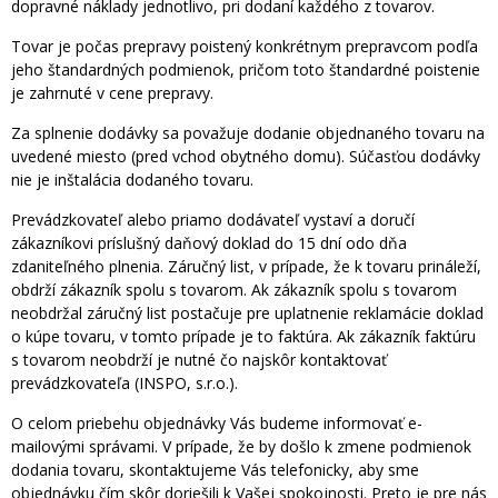
dopravné náklady jednotlivo, pri dodaní každého z tovarov.
Tovar je počas prepravy poistený konkrétnym prepravcom podľa
jeho štandardných podmienok, pričom toto štandardné poistenie
je zahrnuté v cene prepravy.
Za splnenie dodávky sa považuje dodanie objednaného tovaru na
uvedené miesto (pred vchod obytného domu). Súčasťou dodávky
nie je inštalácia dodaného tovaru.
Prevádzkovateľ alebo priamo dodávateľ vystaví a doručí
zákazníkovi príslušný daňový doklad do 15 dní odo dňa
zdaniteľného plnenia. Záručný list, v prípade, že k tovaru prináleží,
obdrží zákazník spolu s tovarom. Ak zákazník spolu s tovarom
neobdržal záručný list postačuje pre uplatnenie reklamácie doklad
o kúpe tovaru, v tomto prípade je to faktúra. Ak zákazník faktúru
s tovarom neobdrží je nutné čo najskôr kontaktovať
prevádzkovateľa (INSPO, s.r.o.).
O celom priebehu objednávky Vás budeme informovať e-
mailovými správami. V prípade, že by došlo k zmene podmienok
dodania tovaru, skontaktujeme Vás telefonicky, aby sme
objednávku čím skôr doriešili k Vašej spokojnosti. Preto je pre nás