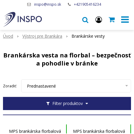
inspo@inspo.sk
+421905416234
Úvod
Výstroj pre Brankára
Brankárske vesty
Brankárska vesta na florbal – bezpečnosť
a pohodlie v bránke
Prednastavené
Zoradiť:
Filter produktov
MPS brankárska florbalová
MPS brankárska florbalová