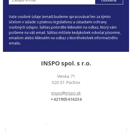
Odoberať
Vaše osobné údaje (email) budeme spracovávať len za týmto
účelom v súlade s platnou legislatívou a zásadami ochrany
osobných údajov. Súhlas potvrdíte kliknutím na odkaz, ktorý vám
pošleme na váš email. Súhlas môžete kedykoľvek odvolať písomne,
emailom alebo kliknutím na odkaz z ktoréhokoľvek informačného
emailu.
INSPO spol. s r.o.
Vieska 71
020 01 Púchov
inspo@inspo.sk
+421905416234
Všetko o nákupe