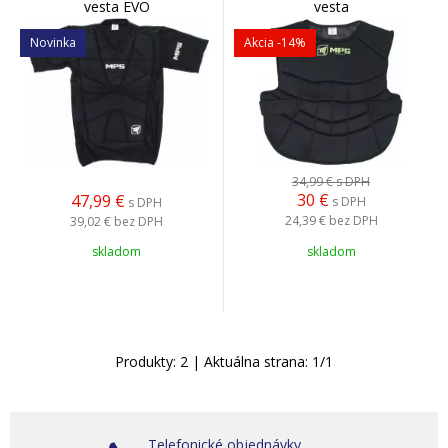
vesta EVO
vesta
Novinka
Akcia
-14%
34,99 €
s DPH
30
€
47,99
€
s DPH
s DPH
24,39 €
bez DPH
39,02 €
bez DPH
skladom
skladom
Produkty:
2
| Aktuálna strana:
1
/
1
Telefonické objednávky