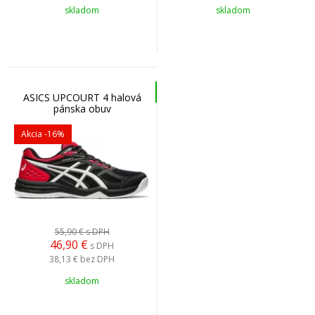
skladom
skladom
ASICS UPCOURT 4 halová
pánska obuv
Akcia
-16%
55,90 €
s DPH
46,90
€
s DPH
38,13 €
bez DPH
skladom