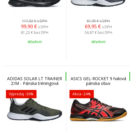
117,82 €
s DPH
81,95 €
s DPH
99,90
€
69,95
€
s DPH
s DPH
81,22 €
bez DPH
56,87 €
bez DPH
skladom
skladom
ADIDAS SOLAR LT TRAINER
ASICS GEL-ROCKET 9 halová
Z/M - Pánska tréningová
pánska obuv
obuv
Výpredaj
-39%
Akcia
-24%