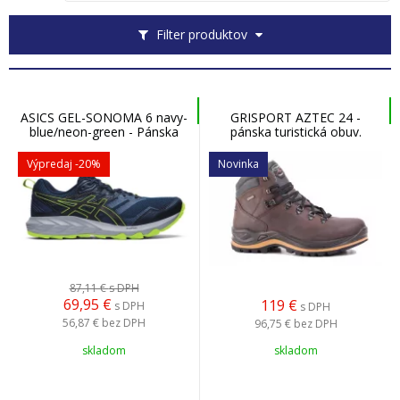
Filter produktov
ASICS GEL-SONOMA 6 navy-
GRISPORT AZTEC 24 -
blue/neon-green - Pánska
pánska turistická obuv.
trail bežecká obuv
Výpredaj
-20%
Novinka
87,11 €
s DPH
69,95
€
119
€
s DPH
s DPH
56,87 €
bez DPH
96,75 €
bez DPH
skladom
skladom