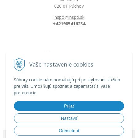
020 01 Púchov
inspo@inspo.sk
+421905416234
Všetko o nákupe
Možnosti platby a doprava
Vaše nastavenie cookies
Reklamačný poriadok
Obchodné podmienky
Súbory cookie nám pomáhajú pri poskytovaní služieb
pre vás. Umožňujú spoznať a zapamätať si vaše
preferencie.
Informácie
Dĺžka florbalovej hokejky
Prijať
Zahnutie hokejky/čepele
Veľkostná tabuľka
Nastaviť
Odmietnuť
© 2026 INSPO | Florbal od výrobcu •
tvorba eshopu cez UNIobchod
,