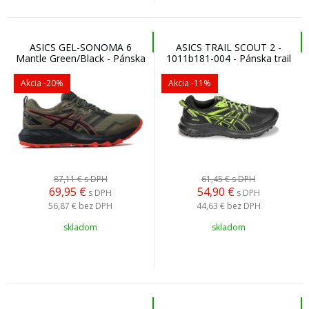
ASICS GEL-SONOMA 6
ASICS TRAIL SCOUT 2 -
Mantle Green/Black - Pánska
1011b181-004 - Pánska trail
trail bežecká obuv
bežecká obuv
Akcia
-20%
Akcia
-11%
87,11 €
s DPH
61,45 €
s DPH
69,95
€
54,90
€
s DPH
s DPH
56,87 €
bez DPH
44,63 €
bez DPH
skladom
skladom