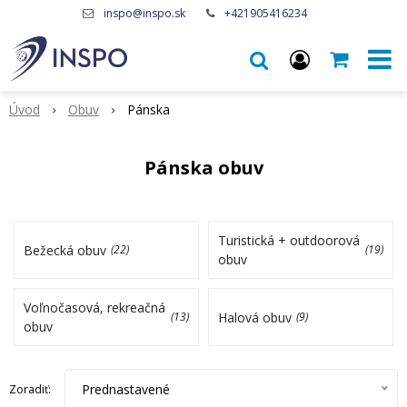
inspo@inspo.sk
+421905416234
Úvod
Obuv
Pánska
Pánska obuv
Turistická + outdoorová
Bežecká obuv
(22)
(19)
obuv
Voľnočasová, rekreačná
Halová obuv
(13)
(9)
obuv
Prednastavené
Zoradiť: