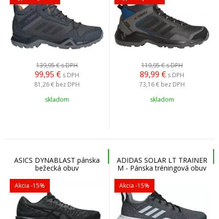
139,95 €
s DPH
119,95 €
s DPH
99,95
€
89,99
€
s DPH
s DPH
81,26 €
bez DPH
73,16 €
bez DPH
skladom
skladom
ASICS DYNABLAST pánska
ADIDAS SOLAR LT TRAINER
bežecká obuv
M - Pánska tréningová obuv
Akcia
-15%
Akcia
-15%