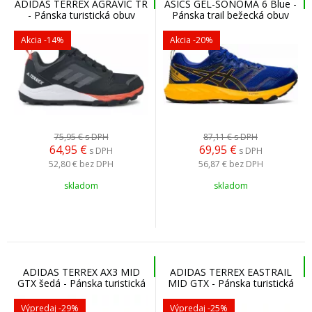
ADIDAS TERREX AGRAVIC TR
ASICS GEL-SONOMA 6 Blue -
- Pánska turistická obuv
Pánska trail bežecká obuv
Akcia
-14%
Akcia
-20%
75,95 €
s DPH
87,11 €
s DPH
64,95
€
69,95
€
s DPH
s DPH
52,80 €
bez DPH
56,87 €
bez DPH
skladom
skladom
ADIDAS TERREX AX3 MID
ADIDAS TERREX EASTRAIL
GTX šedá - Pánska turistická
MID GTX - Pánska turistická
obuv
obuv
Výpredaj
-29%
Výpredaj
-25%