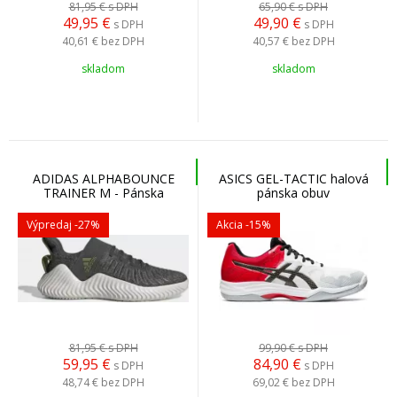
81,95 €
s DPH
65,90 €
s DPH
49,95
€
49,90
€
s DPH
s DPH
40,61 €
bez DPH
40,57 €
bez DPH
skladom
skladom
ADIDAS ALPHABOUNCE
ASICS GEL-TACTIC halová
TRAINER M - Pánska
pánska obuv
tréningová obuv
Výpredaj
-27%
Akcia
-15%
81,95 €
s DPH
99,90 €
s DPH
59,95
€
84,90
€
s DPH
s DPH
48,74 €
bez DPH
69,02 €
bez DPH