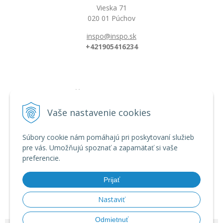
Vieska 71
020 01 Púchov
inspo@inspo.sk
+421905416234
Všetko o nákupe
Možnosti platby a doprava
Vaše nastavenie cookies
Reklamačný poriadok
Obchodné podmienky
Súbory cookie nám pomáhajú pri poskytovaní služieb
pre vás. Umožňujú spoznať a zapamätať si vaše
preferencie.
Informácie
Dĺžka florbalovej hokejky
Prijať
Zahnutie hokejky/čepele
Veľkostná tabuľka
Nastaviť
Odmietnuť