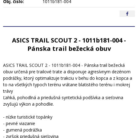
Obj. čislo:
1011b181-004
ASICS TRAIL SCOUT 2 - 1011b181-004 -
Pánska trail bežecká obuv
ASICS TRAIL SCOUT 2 - 1011b181-004 - Pánska trail bežecká
obuv určená pre trailové trate a disponuje agresívnym dezénom
podrážky, ktorý optimalizuje trakciu v behu do kopca a z kopca a
to na všetkých typoch terénu vrátane blatistého terénu i mokrej
trávy
Ľahká, pohodlná a priedušná syntetická podšívka a sieťovina
zvyšujú výkon a pohodlie.
- nízke turistické topánky
- pevné viazanie
- gumená podrážka
- zvršok priedušná sieťovina