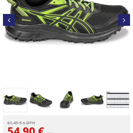
61,45 €
s DPH
54,90
€