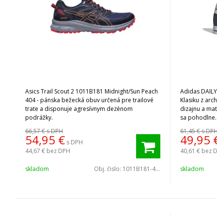
Asics Trail Scout 2 1011B181 Midnight/Sun Peach
Adidas DAILY
404 - pánska bežecká obuv určená pre trailové
Klasiku z ar
trate a disponuje agresívnym dezénom
dizajnu a mate
podrážky.
sa pohodlne.
66,57 €
s DPH
61,45 €
s DP
54,95
€
49,95
s DPH
44,67 €
bez DPH
40,61 €
bez 
skladom
Obj. čislo:
1011B181-404
skladom