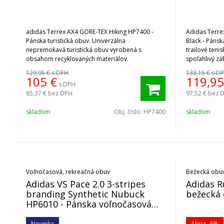
adidas Terrex AX4 GORE-TEX Hiking HP7400 -
Adidas Terre
Pánska turistická obuv. Univerzálna
Black - Páns
nepremokavá turistická obuv vyrobená s
trailové tenis
obsahom recyklovaných materiálov.
spoľahlivý zá
mokrých tras
129,95 €
s DPH
133,15 €
s D
105
€
119,95
s DPH
85,37 €
bez DPH
97,52 €
bez 
skladom
Obj. čislo:
HP7400
skladom
Voľnočasová, rekreačná obuv
Bežecká obu
Adidas VS Pace 2.0 3-stripes
Adidas Run 80s ID1263 - Pánska
branding Synthetic Nubuck
bežecká
HP6010 - Pánska voľnočasová
obuv
Novinka
Akcia
-6%