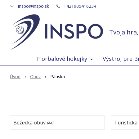
inspo@inspo.sk
+421905416234
Tvoja hra
Florbalové hokejky
Výstroj pre B
Úvod
Obuv
Pánska
Bežecká obuv
Turistická
(22)