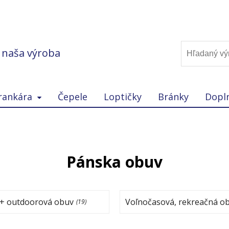
, naša výroba
rankára
Čepele
Loptičky
Bránky
Dopl
Pánska obuv
 + outdoorová obuv
Voľnočasová, rekreačná o
(19)