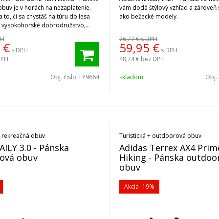
buv je v horách na nezaplatenie.
vám dodá štýlový vzhľad a zároveň
 to, či sa chystáš na túru do lesa
ako bežecké modely.
á vysokohorské dobrodružstvo,
dí s akoukoľvek výzvou aj s mokrým
PH
76,77 €
s DPH
€
59,95
€
s DPH
s DPH
DPH
48,74 €
bez DPH
Obj. čislo:
FY9664
skladom
Obj. 
 rekreačná obuv
Turistická + outdoorová obuv
AILY 3.0 - Pánska
Adidas Terrex AX4 Pri
sová obuv
Hiking - Pánska outdoo
obuv
Akcia
-19%