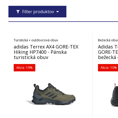
Filter produktov
Turistická + outdoorová obuv
Bežecká obu
adidas Terrex AX4 GORE-TEX
Adidas T
Hiking HP7400 - Pánska
GORE-TEX
turistická obuv
bežecká
Akcia
-19%
Akcia
-10%