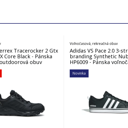
v
Voľnočasová, rekreačná obuv
errex Tracerocker 2 Gtx
Adidas VS Pace 2.0 3-st
 Core Black - Pánska
branding Synthetic Nu
 outdoorová obuv
HP6009 - Pánska voľno
obuv
Novinka