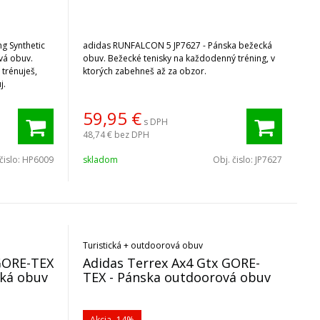
ng Synthetic
adidas RUNFALCON 5 JP7627 - Pánska bežecká
vá obuv.
obuv. Bežecké tenisky na každodenný tréning, v
 trénuješ,
ktorých zabehneš až za obzor.
j.
59,95
€
s DPH
48,74 €
bez DPH
čislo:
HP6009
skladom
Obj. čislo:
JP7627
Turistická + outdoorová obuv
 GORE-TEX
Adidas Terrex Ax4 Gtx GORE-
cká obuv
TEX - Pánska outdoorová obuv
Akcia
-14%