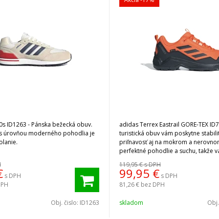
adidas Terrex Eastrail GORE-TEX ID
 s úrovňou moderného pohodlia je
turistická obuv vám poskytne stabili
olanie.
priľnavosť aj na mokrom a nerovno
perfektné pohodlie a suchu, takže v
nič neprekvapí.
H
119,95 €
s DPH
€
99,95
€
s DPH
s DPH
DPH
81,26 €
bez DPH
Obj. čislo:
ID1263
skladom
Obj.