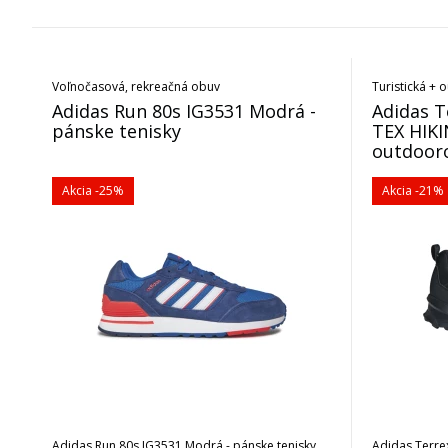
Voľnočasová, rekreačná obuv
Turistická +
Adidas Run 80s IG3531 Modrá -
Adidas T
pánske tenisky
TEX HIKI
outdoor
Akcia
-25%
Akcia
-21%
Adidas Run 80s IG3531 Modrá - pánske tenisky.
Adidas Terre