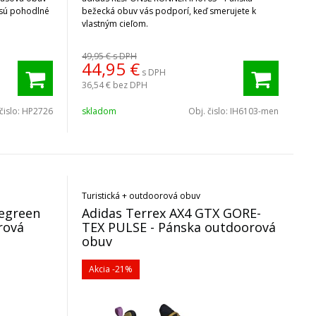
 sú pohodlné
bežecká obuv vás podporí, keď smerujete k
vlastným cieľom.
49,95 €
s DPH
44,95
€
s DPH
36,54 €
bez DPH
čislo:
HP2726
skladom
Obj. čislo:
IH6103-men
Turistická + outdoorová obuv
megreen
Adidas Terrex AX4 GTX GORE-
rová
TEX PULSE - Pánska outdoorová
obuv
Akcia
-21%