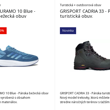
v
Turistická + outdoorová obuv
DURAMO 10 Blue -
GRISPORT CADRIA 33 - 
bežecká obuv
turistická obuv.
19%
Novinka
MO 10 Blue - Pánska bežecká obuv
GRISPORT CADRIA 33 - Pánska turist
ň vyrobená s obsahom
Nový model trekovky, ktorú môžete
h materiálov.
stredne náročných terénov s ťažší