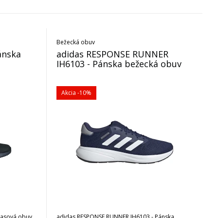
Bežecká obuv
ánska
adidas RESPONSE RUNNER
IH6103 - Pánska bežecká obuv
Akcia
-10%
časová obuv
adidas RESPONSE RUNNER IH6103 - Pánska