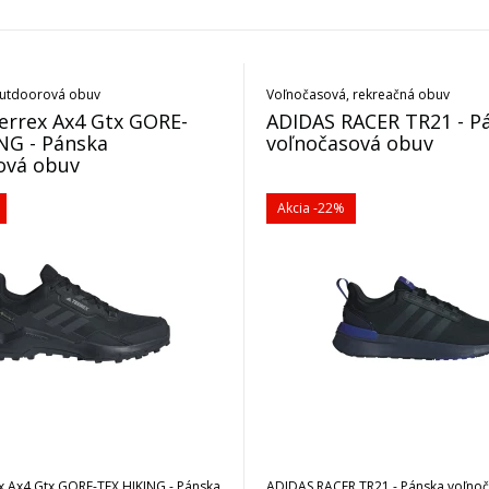
 outdoorová obuv
Voľnočasová, rekreačná obuv
errex Ax4 Gtx GORE-
ADIDAS RACER TR21 - P
NG - Pánska
voľnočasová obuv
ová obuv
Akcia
-22%
x Ax4 Gtx GORE-TEX HIKING - Pánska
ADIDAS RACER TR21 - Pánska voľno