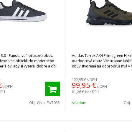
 3.0 - Pánska voľnočasová obuv.
Adidas Terrex AX4 Primegreen Hikin
chívov sme obliekli do moderného
outdoorová obuv. Všestranné ľahké 
riálov, aby si vyzeral dobre a cítil
obuv stvorená na dobrodružstvá v 
H
122,95 €
s DPH
€
99,95
€
s DPH
s DPH
DPH
81,26 €
bez DPH
Obj. čislo:
FW7033
skladom
Obj. 