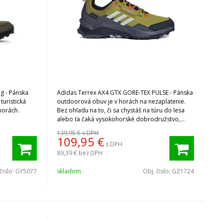
g - Pánska
Adidas Terrex AX4 GTX GORE-TEX PULSE - Pánska
turistická
outdoorová obuv je v horách na nezaplatenie.
horách.
Bez ohľadu na to, či sa chystáš na túru do lesa
alebo ťa čaká vysokohorské dobrodružstvo,
obuv si poradí s akoukoľvek výzvou aj s mokrým
139,95 €
s DPH
terénom.
109,95
€
s DPH
89,39 €
bez DPH
čislo:
GY5077
skladom
Obj. čislo:
GZ1724