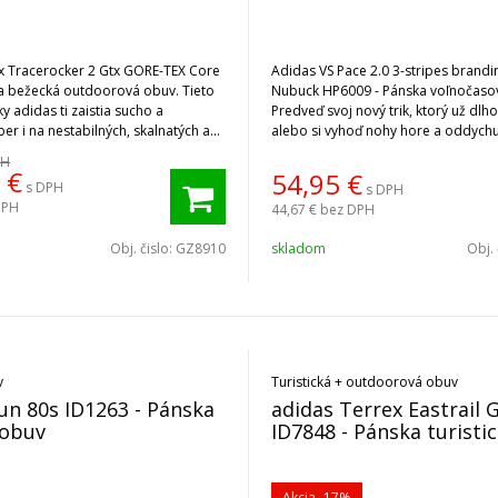
x Tracerocker 2 Gtx GORE-TEX Core
Adidas VS Pace 2.0 3-stripes brandi
ka bežecká outdoorová obuv. Tieto
Nubuck HP6009 - Pánska voľnočaso
ky adidas ti zaistia sucho a
Predveď svoj nový trik, ktorý už dlho
ber i na nestabilných, skalnatých a
alebo si vyhoď nohy hore a oddychu
ách.
PH
€
54,95
€
s DPH
s DPH
DPH
44,67 €
bez DPH
Obj. čislo:
GZ8910
skladom
Obj. 
v
Turistická + outdoorová obuv
adidas Terrex Eastrail
 obuv
ID7848 - Pánska turisti
Akcia
-17%