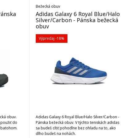
Bežecká obuv
Pánska
Adidas Galaxy 6 Royal Blue/Halo
Silver/Carbon - Pánska bežecká
obuv
Výpredaj
-18%
ická obuv.
Adidas Galaxy 6 Royal Blue/Halo Silver/Carbon -
 použiť do
Pánska bežecká obuv. V týchto teniskách adidas
m batohom.
sa budeš cítiť pohodlne bez ohľadu na to, ako
dlho budeš na nohách.