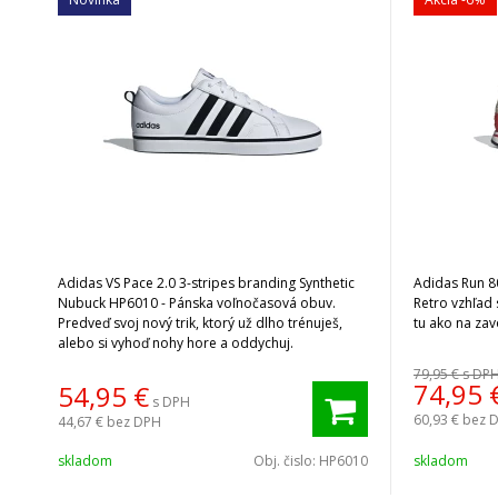
Adidas VS Pace 2.0 3-stripes branding Synthetic
Adidas Run 80s ID1263 - Pánska bežecká obuv.
Nubuck HP6010 - Pánska voľnočasová obuv.
Retro vzhľad
Predveď svoj nový trik, ktorý už dlho trénuješ,
tu ako na zav
alebo si vyhoď nohy hore a oddychuj.
79,95 €
s DP
74,95
54,95
€
s DPH
60,93 €
bez 
44,67 €
bez DPH
skladom
Obj. čislo:
HP6010
skladom