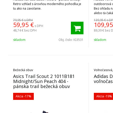
Retro vzhľad s úrovňou moderného pohodlia je
outdoorová o
tu ako na zavolanie.
Bez ohľadu na
alebo ťa čak
obuv si pora
79,95 €
s DPH
139,95 €
s D
terénom.
59,95
€
109,95
s DPH
48,74 €
bez DPH
89,39 €
bez 
skladom
Obj. čislo:
IG3531
skladom
Bežecká obuv
Voľnočasová,
Asics Trail Scout 2 1011B181
Adidas D
Midnight/Sun Peach 404 -
voľnoča
pánska trail bežecká obuv
Akcia
-17%
Akcia
-19%