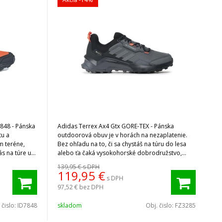
7848 - Pánska
Adidas Terrex Ax4 Gtx GORE-TEX - Pánska
tu a
outdoorová obuv je v horách na nezaplatenie.
m teréne,
Bez ohľadu na to, či sa chystáš na túru do lesa
ás na túre už
alebo ťa čaká vysokohorské dobrodružstvo,
obuv si poradí s akoukoľvek výzvou aj s mokrým
139,95 €
s DPH
terénom.
119,95
€
s DPH
97,52 €
bez DPH
 čislo:
ID7848
skladom
Obj. čislo:
FZ3285