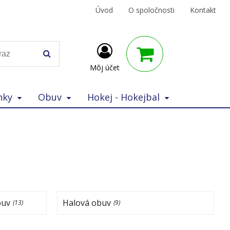
Úvod
O spoločnosti
Kontakt
Môj účet
nky
Obuv
Hokej - Hokejbal
buv
Halová obuv
(13)
(9)