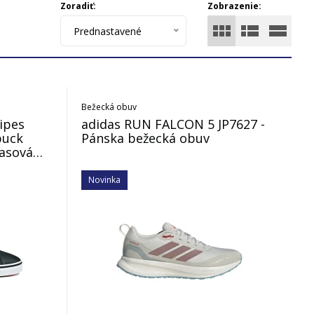
Zoradiť:
Zobrazenie:
Prednastavené
Bežecká obuv
ripes
adidas RUN FALCON 5 JP7627 -
buck
Pánska bežecká obuv
časová
Novinka