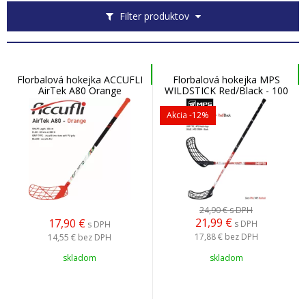
Filter produktov
Florbalová hokejka ACCUFLI
Florbalová hokejka MPS
AirTek A80 Orange
WILDSTICK Red/Black - 100
cm
Akcia
-12%
24,90 €
s DPH
21,99
€
17,90
€
s DPH
s DPH
17,88 €
bez DPH
14,55 €
bez DPH
skladom
skladom