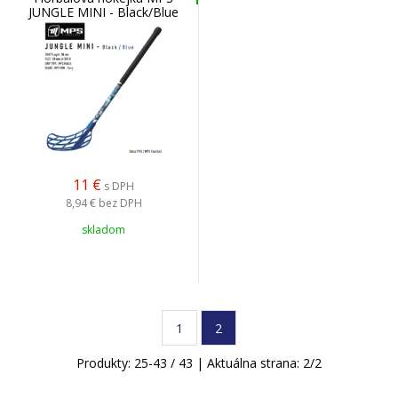
JUNGLE MINI - Black/Blue
11
€
s DPH
8,94 €
bez DPH
skladom
1
2
Produkty:
25
-
43
/
43
| Aktuálna strana:
2
/
2