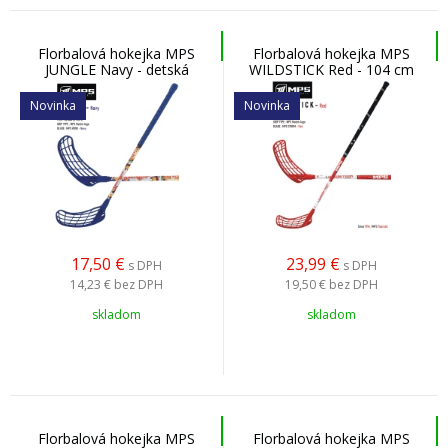
Florbalová hokejka MPS
Florbalová hokejka MPS
JUNGLE Navy - detská
WILDSTICK Red - 104 cm
Novinka
Novinka
17,50
€
23,99
€
s DPH
s DPH
14,23 €
bez DPH
19,50 €
bez DPH
skladom
skladom
Florbalová hokejka MPS
Florbalová hokejka MPS