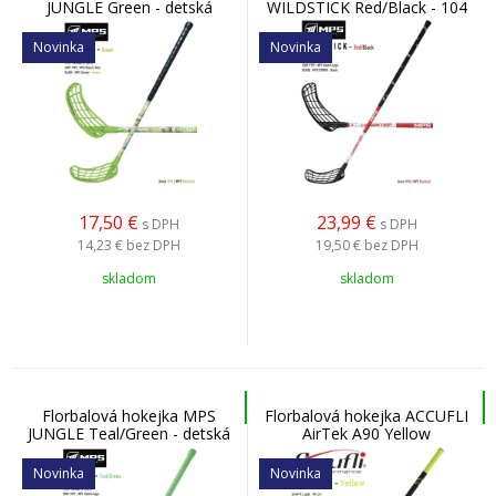
JUNGLE Green - detská
WILDSTICK Red/Black - 104
cm
Novinka
Novinka
17,50
€
23,99
€
s DPH
s DPH
14,23 €
bez DPH
19,50 €
bez DPH
skladom
skladom
Florbalová hokejka MPS
Florbalová hokejka ACCUFLI
JUNGLE Teal/Green - detská
AirTek A90 Yellow
Novinka
Novinka