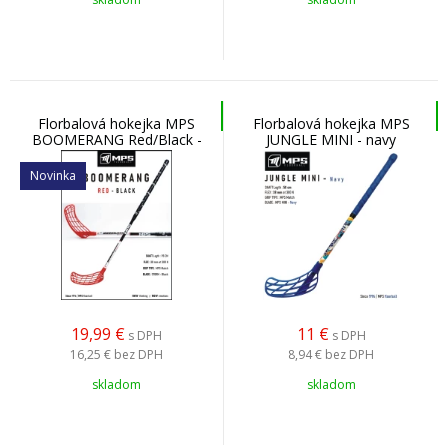
Florbalová hokejka MPS
Florbalová hokejka MPS
BOOMERANG Red/Black -
JUNGLE MINI - navy
STORM
Novinka
19,99
€
11
€
s DPH
s DPH
16,25 €
bez DPH
8,94 €
bez DPH
skladom
skladom