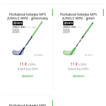
Florbalová hokejka MPS
Florbalová hokejka MPS
JUNGLE MINI - green/navy
JUNGLE MINI - green
11
€
11
€
s DPH
s DPH
8,94 €
bez DPH
8,94 €
bez DPH
skladom
skladom
Florbalová hokejka MPS