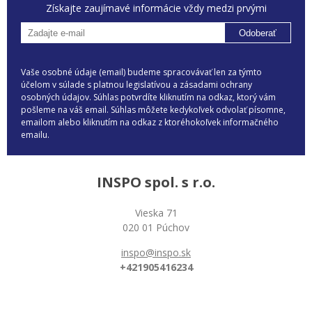
Získajte zaujímavé informácie vždy medzi prvými
Odoberať
Vaše osobné údaje (email) budeme spracovávať len za týmto
účelom v súlade s platnou legislatívou a zásadami ochrany
osobných údajov. Súhlas potvrdíte kliknutím na odkaz, ktorý vám
pošleme na váš email. Súhlas môžete kedykoľvek odvolať písomne,
emailom alebo kliknutím na odkaz z ktoréhokoľvek informačného
emailu.
INSPO spol. s r.o.
Vieska 71
020 01 Púchov
inspo@inspo.sk
+421905416234