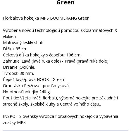
Green
Florbalová hokejka MPS BOOMERANG Green
Vyrobená novou technológiou pomocou sklolaminátových X
vlákien.
Maľovaný lesklý shaft
Dĺžka: 95 cm.
Celková dĺžka hokejky s čepeľou: 106 cm
Zahnutie: Ľavá (ľavá ruka dole) - Pravá (pravá ruka dole)
Držanie: Okrúhle.
Tvrdosť: 30 mm.
Čepeľ: ľavá/pravá HOOK - Green
Omotávka Pryžová - protišmyková
Hmotnosť hokejky 240 g.
Použitie: Všetci hráči florbalu, výborná hokejka pre základné i
stredné školy, školské kluby a Centrá voľného času..
INSPO - Slovenský výrobca florbalových hokejok a vybavenia
značky MPS