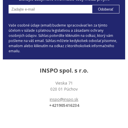
Odoberať
Vaše osobné údaje (email) budeme spracovávať len za týmto
účelom v súlade s platnou legislatívou a zásadami ochrany
osobných údajov. Súhlas potvrdíte kliknutím na odkaz, ktorý vám
pošleme na váš email. Súhlas môžete kedykoľvek odvolať písomne,
emailom alebo kliknutím na odkaz z ktoréhokoľvek informačného
emailu.
INSPO spol. s r.o.
Vieska 71
020 01 Púchov
inspo@inspo.sk
+421905416234