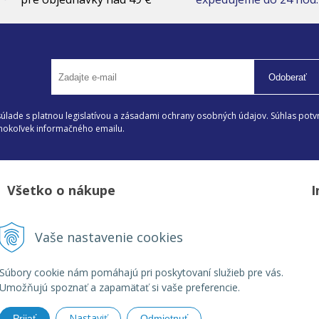
Odoberať
lade s platnou legislatívou a zásadami ochrany osobných údajov. Súhlas potvr
éhokoľvek informačného emailu.
Všetko o nákupe
I
Možnosti platby a doprava
D
Vaše nastavenie cookies
Reklamačný poriadok
Z
Obchodné podmienky
V
Súbory cookie nám pomáhajú pri poskytovaní služieb pre vás.
Umožňujú spoznať a zapamätať si vaše preferencie.
Nastaviť
Prijať
Odmietnuť