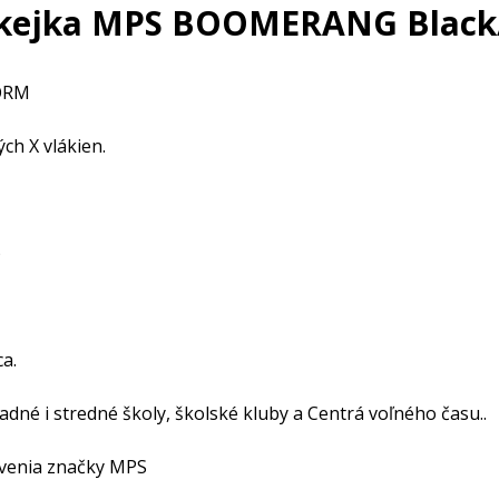
okejka MPS BOOMERANG Black
TORM
h X vlákien.
)
a.
ladné i stredné školy, školské kluby a Centrá voľného času..
avenia značky MPS