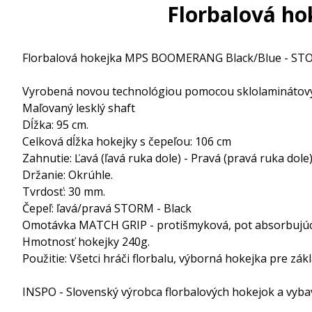
Florbalová h
Florbalová hokejka MPS BOOMERANG Black/Blue - S
Vyrobená novou technológiou pomocou sklolaminátovýc
Maľovaný lesklý shaft
Dĺžka: 95 cm.
Celková dĺžka hokejky s čepeľou: 106 cm
Zahnutie: Ľavá (ľavá ruka dole) - Pravá (pravá ruka dole
Držanie: Okrúhle.
Tvrdosť: 30 mm.
Čepeľ: ľavá/pravá STORM - Black
Omotávka MATCH GRIP - protišmyková, pot absorbujúc
Hmotnosť hokejky 240g.
Použitie: Všetci hráči florbalu, výborná hokejka pre zák
INSPO - Slovenský výrobca florbalových hokejok a vyb