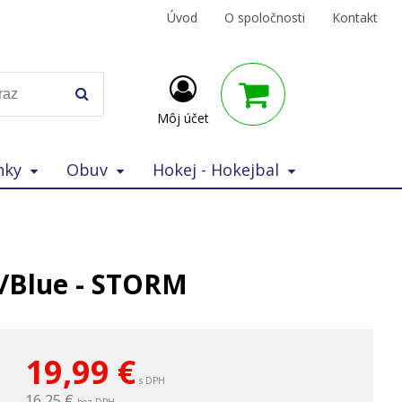
Úvod
O spoločnosti
Kontakt
Môj účet
nky
Obuv
Hokej - Hokejbal
/Blue - STORM
19,99
€
s DPH
16,25 €