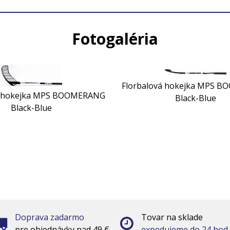
Fotogaléria
Florbalová hokejka MPS 
á hokejka MPS BOOMERANG
Black-Blue
Black-Blue
Doprava zadarmo
Tovar na sklade
pre objednávky nad 49 €
expedujeme do 24 hod.