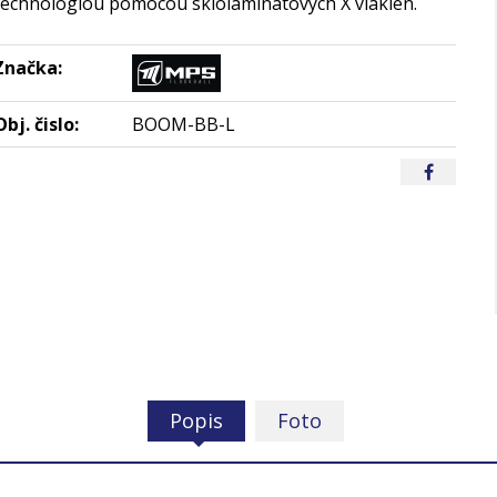
technológiou pomocou sklolaminátových X vlákien.
Značka:
Obj. čislo:
BOOM-BB-L
Popis
Foto