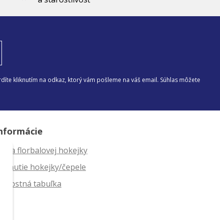
díte kliknutím na odkaz, ktorý vám pošleme na váš email. Súhlas môžete
nformácie
ĺžka florbalovej hokejky
ahnutie hokejky/čepele
eľkostná tabuľka