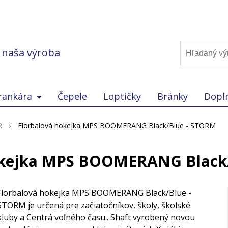
, naša výroba
rankára
Čepele
Loptičky
Bránky
Dopl
R
Florbalová hokejka MPS BOOMERANG Black/Blue - STORM
okejka MPS BOOMERANG Black
Florbalová hokejka MPS BOOMERANG Black/Blue -
STORM je určená pre začiatočníkov, školy, školské
kluby a Centrá voľného času.. Shaft vyrobený novou