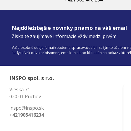
Najdôležitejšie novinky priamo na váš email
Získajte zaujímavé informácie vždy medzi prvými
Vaše osobné údaje (email) budeme spracovávať len za týmto účelom v sú
kedykoľvek odvolať písomne, emailom alebo kliknutím na odkaz z ktor
INSPO spol. s r.o.
Vieska 71
020 01 Púchov
inspo@inspo.sk
+421905416234