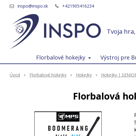
inspo@inspo.sk
+421905416234
Tvoja hra
Florbalové hokejky
Výstroj pre B
Úvod
Florbalové hokejky
Hokejky
Hokejky | SENIO
Florbalová h