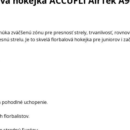
ová hokejka ACCUFLI AirTek A9
úka zväčšenú zónu pre presnosť strely, trvanlivosť, rovnová
nú strelu. Je to skvelá florbalová hokejka pre juniorov i za
)
a pohodlné uchopenie.
 florbalistov.