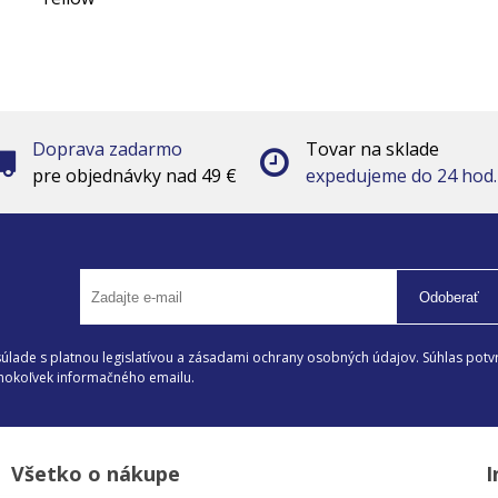
Doprava zadarmo
Tovar na sklade
pre objednávky nad 49 €
expedujeme do 24 hod.
Odoberať
lade s platnou legislatívou a zásadami ochrany osobných údajov. Súhlas potvr
éhokoľvek informačného emailu.
Všetko o nákupe
I