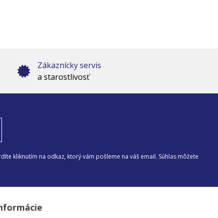
Zákaznícky servis
a starostlivosť
díte kliknutím na odkaz, ktorý vám pošleme na váš email. Súhlas môžete
nformácie