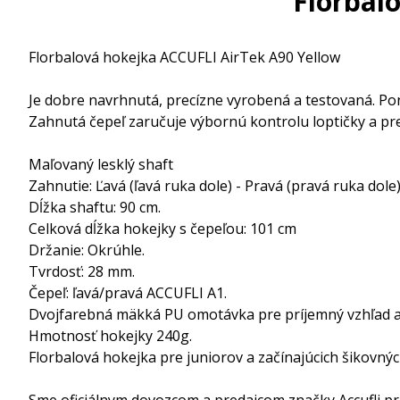
Florbal
Florbalová hokejka ACCUFLI AirTek A90 Yellow
Je dobre navrhnutá, precízne vyrobená a testovaná. Pon
Zahnutá čepeľ zaručuje výbornú kontrolu loptičky a pres
Maľovaný lesklý shaft
Zahnutie: Ľavá (ľavá ruka dole) - Pravá (pravá ruka dole
Dĺžka shaftu: 90 cm.
Celková dĺžka hokejky s čepeľou: 101 cm
Držanie: Okrúhle.
Tvrdosť: 28 mm.
Čepeľ: ľavá/pravá ACCUFLI A1.
Dvojfarebná mäkká PU omotávka pre príjemný vzhľad 
Hmotnosť hokejky 240g.
Florbalová hokejka pre juniorov a začínajúcich šikovných