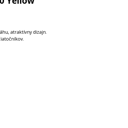
0 Yellow
hu, atraktívny dizajn.
čiatočníkov.