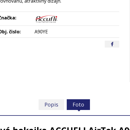
rovnováhu, atraktívny dizajn.
Značka:
Obj. čislo:
A90YE
Popis
Foto