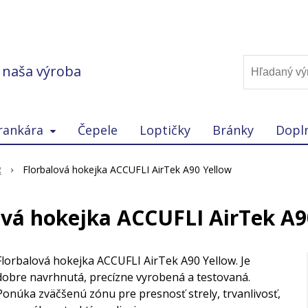
, naša výroba
rankára
Čepele
Loptičky
Bránky
Dopl
R
Florbalová hokejka ACCUFLI AirTek A90 Yellow
ová hokejka ACCUFLI AirTek A9
Florbalová hokejka ACCUFLI AirTek A90 Yellow. Je
dobre navrhnutá, precízne vyrobená a testovaná.
Ponúka zväčšenú zónu pre presnosť strely, trvanlivosť,