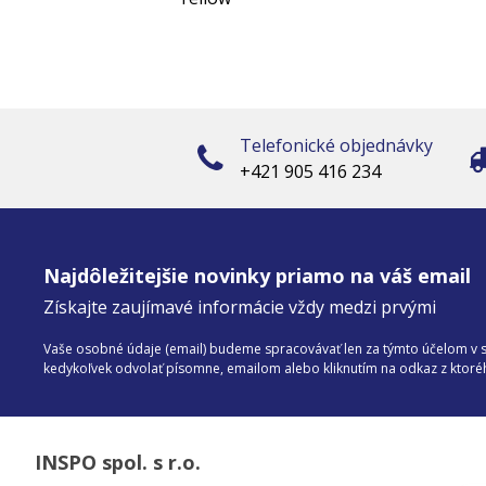
Telefonické objednávky
+421 905 416 234
Najdôležitejšie novinky priamo na váš email
Získajte zaujímavé informácie vždy medzi prvými
Vaše osobné údaje (email) budeme spracovávať len za týmto účelom v sú
kedykoľvek odvolať písomne, emailom alebo kliknutím na odkaz z ktor
INSPO spol. s r.o.