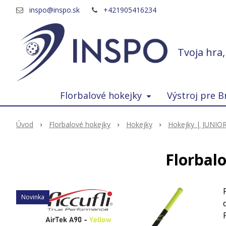
inspo@inspo.sk
+421905416234
Tvoja hra
Florbalové hokejky
Výstroj pre B
Úvod
Florbalové hokejky
Hokejky
Hokejky | JUNIO
Florbal
Novinka