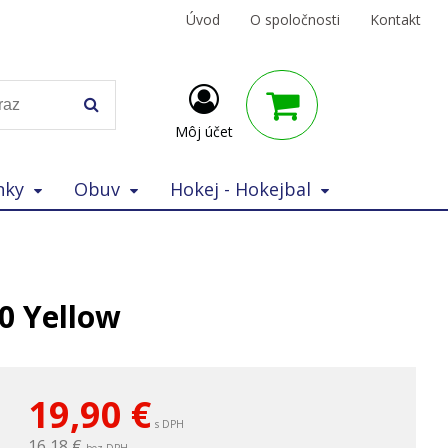
Úvod
O spoločnosti
Kontakt
Môj účet
nky
Obuv
Hokej - Hokejbal
0 Yellow
19,90
€
s DPH
16,18 €