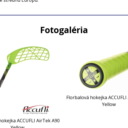
re strednú Európu.
Fotogaléria
Florbalová hokejka ACCUFLI
Yellow
 hokejka ACCUFLI AirTek A90
Yellow