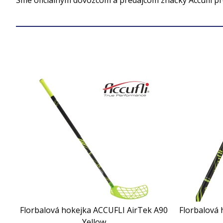
Sme oficiálnym dovozcom a predajcom značky Accufli p
Florbalová hokejka ACCUFLI AirTek A90
Florbalová
Yellow