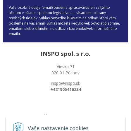
Vaše osobné údaje (email) budeme spracovávať len za týmto
účelom v súlade s platnou legislatívou a zásadami ochrany
osobných údajov. Súhlas potvrdíte kliknutím na odkaz, ktorý vám
pošleme na váš email. Súhlas môžete kedykoľvek odvolať písomne,
emailom alebo kliknutím na odkaz z ktoréhokoľvek informačného
emailu.
INSPO spol. s r.o.
Vieska 71
020 01 Púchov
inspo@inspo.sk
+421905416234
Všetko o nákupe
Možnosti platby a doprava
Vaše nastavenie cookies