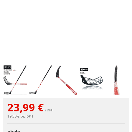
23,99
€
s DPH
19,50 €
bez DPH
ohyb: