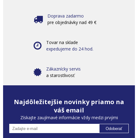
Doprava zadarmo
pre objednávky nad 49 €
Tovar na sklade
expedujeme do 24 hod.
Zákaznícky servis
a starostlivosť
Najdôležitejšie novinky priamo na
váš email
Získajte zaujímavé informácie vždy medzi prvými
Odoberať