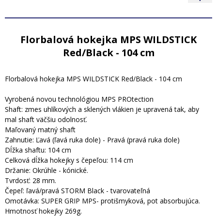
Florbalová hokejka MPS WILDSTICK
Red/Black - 104 cm
Florbalová hokejka MPS WILDSTICK Red/Black - 104 cm
Vyrobená novou technológiou MPS PROtection
Shaft: zmes uhlíkových a sklených vlákien je upravená tak, aby
mal shaft väčšiu odolnosť.
Maľovaný matný shaft
Zahnutie: Ľavá (ľavá ruka dole) - Pravá (pravá ruka dole)
Dĺžka shaftu: 104 cm
Celková dĺžka hokejky s čepeľou: 114 cm
Držanie: Okrúhle - kónické.
Tvrdosť: 28 mm.
Čepeľ: ľavá/pravá STORM Black - tvarovateľná
Omotávka: SUPER GRIP MPS- protišmyková, pot absorbujúca.
Hmotnosť hokejky 269g.