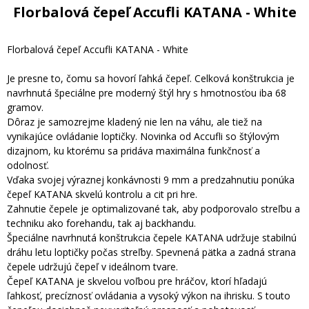
Florbalová čepeľ Accufli KATANA - White
Florbalová čepeľ Accufli KATANA - White
Je presne to, čomu sa hovorí ľahká čepeľ. Celková konštrukcia je
navrhnutá špeciálne pre moderný štýl hry s hmotnosťou iba 68
gramov.
Dôraz je samozrejme kladený nie len na váhu, ale tiež na
vynikajúce ovládanie loptičky. Novinka od Accufli so štýlovým
dizajnom, ku ktorému sa pridáva maximálna funkčnosť a
odolnosť.
Vďaka svojej výraznej konkávnosti 9 mm a predzahnutiu ponúka
čepeľ KATANA skvelú kontrolu a cit pri hre.
Zahnutie čepele je optimalizované tak, aby podporovalo streľbu a
techniku ako forehandu, tak aj backhandu.
Špeciálne navrhnutá konštrukcia čepele KATANA udržuje stabilnú
dráhu letu loptičky počas streľby. Spevnená pätka a zadná strana
čepele udržujú čepeľ v ideálnom tvare.
Čepeľ KATANA je skvelou voľbou pre hráčov, ktorí hľadajú
ľahkosť, precíznosť ovládania a vysoký výkon na ihrisku. S touto