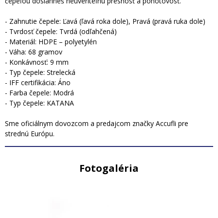
čepeľou dosiahneš neuveriteľnú presnosť a pohotovosť.
- Zahnutie čepele: Ľavá (ľavá roka dole), Pravá (pravá ruka dole)
- Tvrdosť čepele: Tvrdá (odľahčená)
- Materiál: HDPE – polyetylén
- Váha: 68 gramov
- Konkávnosť: 9 mm
- Typ čepele: Strelecká
- IFF certifikácia: Áno
- Farba čepele: Modrá
- Typ čepele: KATANA
Sme oficiálnym dovozcom a predajcom značky Accufli pre
strednú Európu.
Fotogaléria