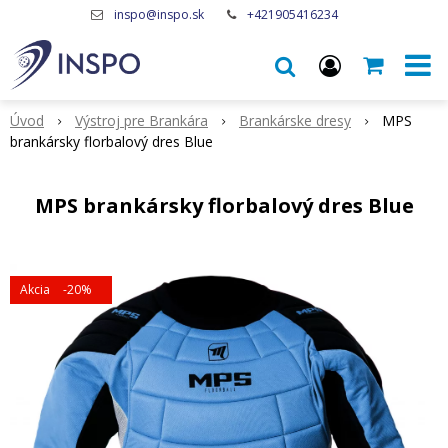
inspo@inspo.sk
+421905416234
Úvod
Výstroj pre Brankára
Brankárske dresy
MPS
brankársky florbalový dres Blue
MPS brankársky florbalový dres Blue
Akcia
-20%