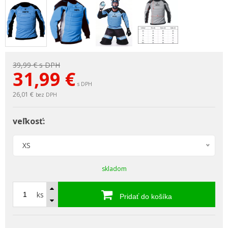
39,99 €
s DPH
31,99
€
s DPH
26,01 €
bez DPH
veľkosť:
XS
skladom
ks
Pridať do košíka