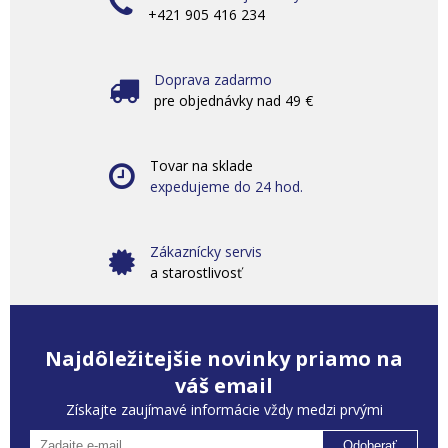
+421 905 416 234
Doprava zadarmo
pre objednávky nad 49 €
Tovar na sklade
expedujeme do 24 hod.
Zákaznícky servis
a starostlivosť
Najdôležitejšie novinky priamo na
váš email
Získajte zaujímavé informácie vždy medzi prvými
Odoberať