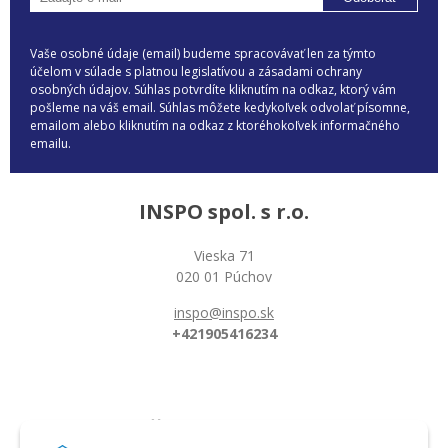
Vaše osobné údaje (email) budeme spracovávať len za týmto
účelom v súlade s platnou legislatívou a zásadami ochrany
osobných údajov. Súhlas potvrdíte kliknutím na odkaz, ktorý vám
pošleme na váš email. Súhlas môžete kedykoľvek odvolať písomne,
emailom alebo kliknutím na odkaz z ktoréhokoľvek informačného
emailu.
INSPO spol. s r.o.
Vieska 71
020 01 Púchov
inspo@inspo.sk
+421905416234
Všetko o nákupe