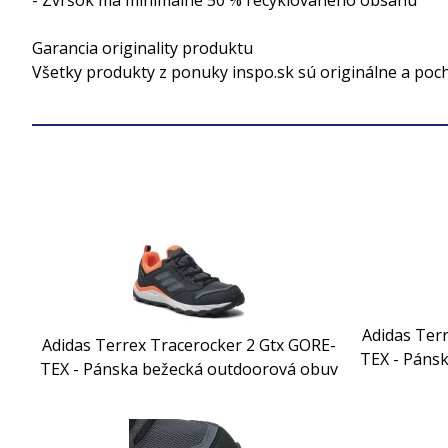
- Zvršok má minimálne 50 % recyklovaného obsahu
Garancia originality produktu
Všetky produkty z ponuky inspo.sk sú originálne a poc
Adidas Ter
Adidas Terrex Tracerocker 2 Gtx GORE-
TEX - Páns
TEX - Pánska bežecká outdoorová obuv