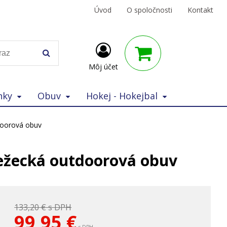
Úvod
O spoločnosti
Kontakt
Môj účet
nky
Obuv
Hokej - Hokejbal
doorová obuv
bežecká outdoorová obuv
133,20 €
s DPH
99,95
€