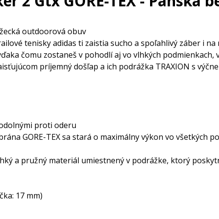
ker 2 Gtx GORE-TEX - Pánska 
ežecká outdoorová obuv
ilové tenisky adidas ti zaistia sucho a spoľahlivý záber i n
aka čomu zostaneš v pohodlí aj vo vlhkých podmienkach, 
aisťujúcom príjemný došľap a ich podrážka TRAXION s výčne
 odolnými proti oderu
rána GORE-TEX sa stará o maximálny výkon vo všetkých p
ahký a pružný materiál umiestnený v podrážke, ktorý posk
ička: 17 mm)