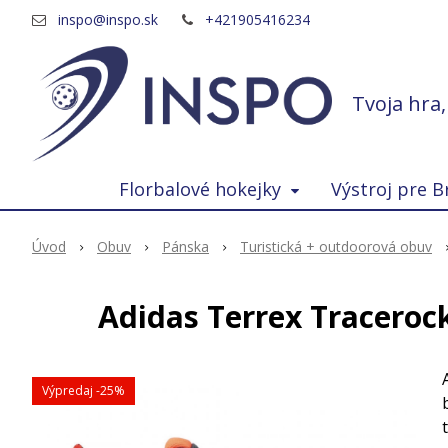
inspo@inspo.sk
+421905416234
Tvoja hra
Florbalové hokejky
Výstroj pre B
Úvod
Obuv
Pánska
Turistická + outdoorová obuv
Adidas Terrex Traceroc
Výpredaj
-25%