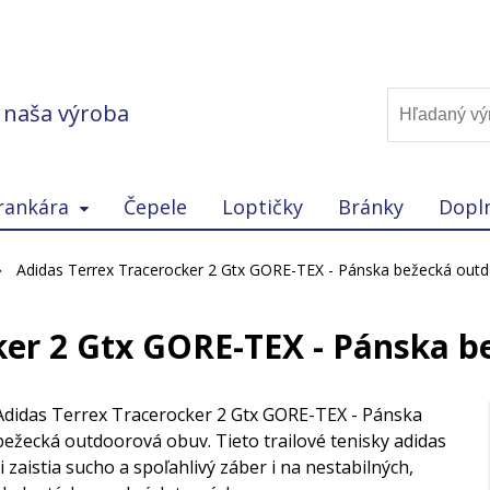
, naša výroba
rankára
Čepele
Loptičky
Bránky
Dopl
Adidas Terrex Tracerocker 2 Gtx GORE-TEX - Pánska bežecká out
ker 2 Gtx GORE-TEX - Pánska 
Adidas Terrex Tracerocker 2 Gtx GORE-TEX - Pánska
bežecká outdoorová obuv. Tieto trailové tenisky adidas
ti zaistia sucho a spoľahlivý záber i na nestabilných,