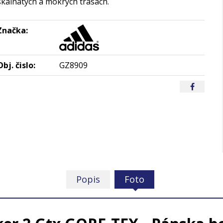
skalnatých a mokrých trasách.
Značka:
Obj. čislo:
GZ8909
Popis
Foto