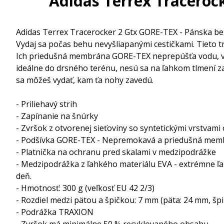
Adidas Terrex Traceroc
Adidas Terrex Tracerocker 2 Gtx GORE-TEX - Pánska b
Vydaj sa počas behu nevyšliapanými cestičkami. Tieto tra
Ich priedušná membrána GORE-TEX neprepúšťa vodu, vď
ideálne do drsného terénu, nesú sa na ľahkom tlmení z
sa môžeš vydať, kam ťa nohy zavedú.
- Priliehavý strih
- Zapínanie na šnúrky
- Zvršok z otvorenej sieťoviny so syntetickými vrstvami
- Podšívka GORE-TEX - Nepremokavá a priedušná memb
- Platnička na ochranu pred skalami v medzipodrážke
- Medzipodrážka z ľahkého materiálu EVA - extrémne ľ
deň.
- Hmotnosť: 300 g (veľkosť EU 42 2/3)
- Rozdiel medzi pätou a špičkou: 7 mm (päta: 24 mm, šp
- Podrážka TRAXION