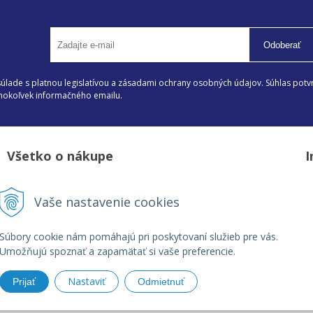
Odoberať
lade s platnou legislatívou a zásadami ochrany osobných údajov. Súhlas potvr
éhokoľvek informačného emailu.
Všetko o nákupe
I
Možnosti platby a doprava
D
Vaše nastavenie cookies
Reklamačný poriadok
Z
Obchodné podmienky
V
Súbory cookie nám pomáhajú pri poskytovaní služieb pre vás.
Umožňujú spoznať a zapamätať si vaše preferencie.
Nastaviť
Prijať
Odmietnuť
| Florbal od výrobcu •
tvorba eshopu cez UNIobchod
,
webhosting
spoločnost