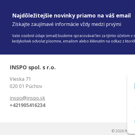
Najdôležitejšie novinky priamo na váš email
Získajte zaujímavé informácie vždy medzi prvými
Vaše osobné údaje (email) budeme spracovávať len za týmto účelom v sú
kedykoľvek odvolať písomne, emailom alebo kliknutím na odkaz z ktor
INSPO spol. s r.o.
Vieska 71
020 01 Púchov
inspo@inspo.sk
+421905416234
© 2026 INSPO 