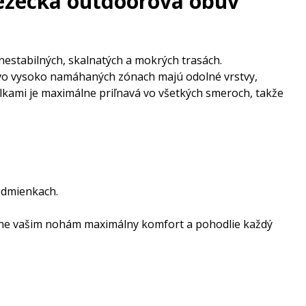
bežecká outdoorová obuv
a nestabilných, skalnatých a mokrých trasách.
vo vysoko namáhaných zónach majú odolné vrstvy,
lkami je maximálne priľnavá vo všetkých smeroch, takže
odmienkach.
ytne vašim nohám maximálny komfort a pohodlie každý