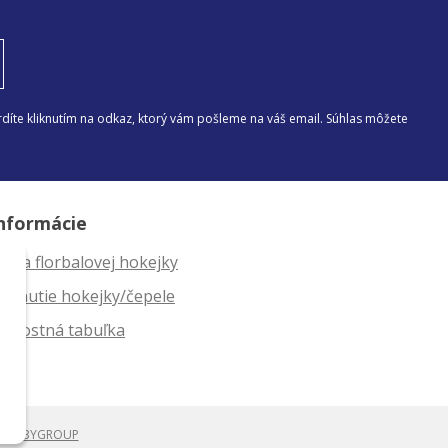
díte kliknutím na odkaz, ktorý vám pošleme na váš email. Súhlas môžete
nformácie
ĺžka florbalovej hokejky
ahnutie hokejky/čepele
eľkostná tabuľka
i
WEBYGROUP