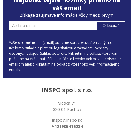
váš email
Získajte zaujímavé informácie vždy medzi prvými
Odoberať
Vaše osobné údaje (email) budeme spracovávať len za týmto
účelom v súlade s platnou legislatívou a zásadami ochrany
osobných údajov. Súhlas potvrdíte kliknutím na odkaz, ktorý vám
pošleme na váš email. Súhlas môžete kedykoľvek odvolať písomne,
emailom alebo kliknutím na odkaz z ktoréhokoľvek informačného
emailu.
INSPO spol. s r.o.
Vieska 71
020 01 Púchov
inspo@inspo.sk
+421905416234