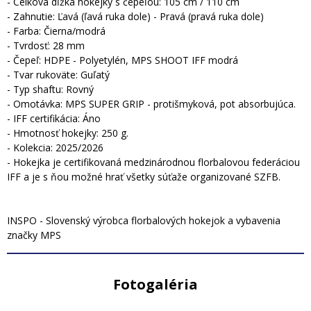
- Celková dĺžka hokejky s čepeľou: 105 cm / 110 cm
- Zahnutie: Ľavá (ľavá ruka dole) - Pravá (pravá ruka dole)
- Farba: Čierna/modrá
- Tvrdosť: 28 mm
- Čepeľ: HDPE - Polyetylén, MPS SHOOT IFF modrá
- Tvar rukoväte: Guľatý
- Typ shaftu: Rovný
- Omotávka: MPS SUPER GRIP - protišmyková, pot absorbujúca.
- IFF certifikácia: Áno
- Hmotnosť hokejky: 250 g.
- Kolekcia: 2025/2026
- Hokejka je certifikovaná medzinárodnou florbalovou federáciou
IFF a je s ňou možné hrať všetky súťaže organizované SZFB.
INSPO - Slovenský výrobca florbalových hokejok a vybavenia
značky MPS
Fotogaléria