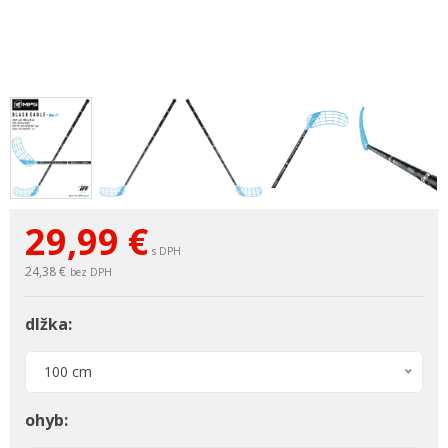
29,99
€
s DPH
24,38 €
bez DPH
dlžka:
100 cm
ohyb: