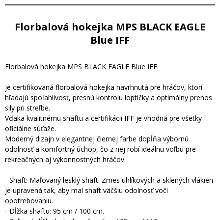
Florbalová hokejka MPS BLACK EAGLE
Blue IFF
Florbalová hokejka MPS BLACK EAGLE Blue IFF
je certifikovaná florbalová hokejka navrhnutá pre hráčov, ktorí
hľadajú spoľahlivosť, presnú kontrolu loptičky a optimálny prenos
sily pri streľbe.
Vďaka kvalitnému shaftu a certifikácii IFF je vhodná pre všetky
oficiálne súťaže.
Moderný dizajn v elegantnej čiernej farbe dopĺňa výbornú
odolnosť a komfortný úchop, čo z nej robí ideálnu voľbu pre
rekreačných aj výkonnostných hráčov.
- Shaft: Maľovaný lesklý shaft. Zmes uhlíkových a sklených vlákien
je upravená tak, aby mal shaft väčšiu odolnosť voči
opotrebovaniu.
- Dĺžka shaftu: 95 cm / 100 cm.