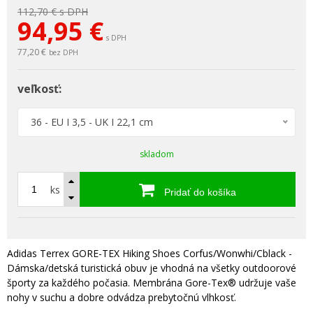
112,70 €
s DPH
94,95
€
s DPH
77,20 €
bez DPH
veľkosť:
36 - EU I 3,5 - UK I 22,1 cm
skladom
ks
Pridať do košíka
Adidas Terrex GORE-TEX Hiking Shoes Corfus/Wonwhi/Cblack -
Dámska/detská turistická obuv je vhodná na všetky outdoorové
športy za každého počasia. Membrána Gore-Tex® udržuje vaše
nohy v suchu a dobre odvádza prebytočnú vlhkosť.