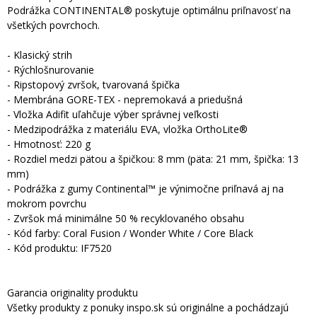
Podrážka CONTINENTAL® poskytuje optimálnu priľnavosť na
všetkých povrchoch.
- Klasický strih
- Rýchlošnurovanie
- Ripstopový zvršok, tvarovaná špička
- Membrána GORE-TEX - nepremokavá a priedušná
- Vložka Adifit uľahčuje výber správnej veľkosti
- Medzipodrážka z materiálu EVA, vložka OrthoLite®
- Hmotnosť: 220 g
- Rozdiel medzi pätou a špičkou: 8 mm (päta: 21 mm, špička: 13
mm)
- Podrážka z gumy Continental™ je výnimočne priľnavá aj na
mokrom povrchu
- Zvršok má minimálne 50 % recyklovaného obsahu
- Kód farby: Coral Fusion / Wonder White / Core Black
- Kód produktu: IF7520
Garancia originality produktu
Všetky produkty z ponuky inspo.sk sú originálne a pochádzajú