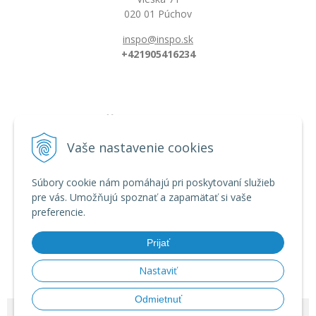
020 01 Púchov
inspo@inspo.sk
+421905416234
Všetko o nákupe
Možnosti platby a doprava
Vaše nastavenie cookies
Reklamačný poriadok
Obchodné podmienky
Súbory cookie nám pomáhajú pri poskytovaní služieb
pre vás. Umožňujú spoznať a zapamätať si vaše
preferencie.
Informácie
Dĺžka florbalovej hokejky
Prijať
Zahnutie hokejky/čepele
Veľkostná tabuľka
Nastaviť
Odmietnuť
© 2026 INSPO | Florbal od výrobcu •
tvorba eshopu cez UNIobchod
,