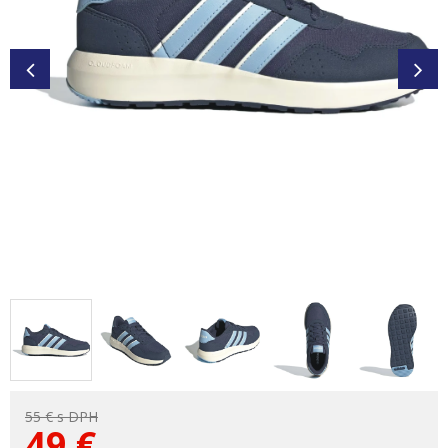
55 €
s DPH
49
€