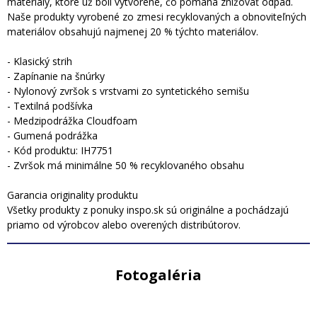
materiály, ktoré už boli vytvorené, čo pomáha znižovať odpad.
Naše produkty vyrobené zo zmesi recyklovaných a obnoviteľných
materiálov obsahujú najmenej 20 % týchto materiálov.
- Klasický strih
- Zapínanie na šnúrky
- Nylonový zvršok s vrstvami zo syntetického semišu
- Textilná podšívka
- Medzipodrážka Cloudfoam
- Gumená podrážka
- Kód produktu: IH7751
- Zvršok má minimálne 50 % recyklovaného obsahu
Garancia originality produktu
Všetky produkty z ponuky inspo.sk sú originálne a pochádzajú
priamo od výrobcov alebo overených distribútorov.
Fotogaléria