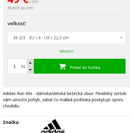
s DPH
39,84 €
bez DPH
veľkosť:
36 2/3 - EU I 4 - UK I 22,5 cm
skladom
ks
Pridať do košíka
Adidas Run 60s - dámska/detská bežecká obuv. Flexibilný zvršok
vám umožní pohyb, zatiaľ čo mäkká podšívka poskytuje oporu
chodidlu.
Značka: