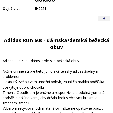
Obj. čislo:
IH7751
Adidas Run 60s - dámska/detská bežecká
obuv
Adidas Run 60s - dámska/detská bežecká obuv
Akčné dni nie sú pre tieto juniorské tenisky adidas žiadnym
problémom.
Flexibilný zvršok vám umožní pohyb, zatiaľ čo mäkká podšívka
poskytuje oporu chodidlu.
Tlmenie Cloudfoam je pružné a responzívne a odolná gumená
podrážka drží na zemi, aby držala krok s rýchlymi krokmi a
zmenami smeru.
Výberom recyklovaných materiálov môžeme opätovne použiť