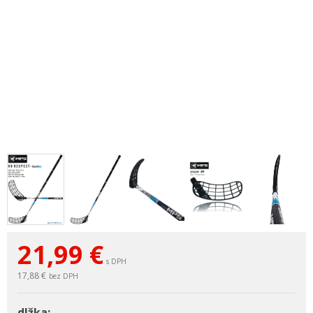
21,99
€
s DPH
17,88 €
bez DPH
dlžka: