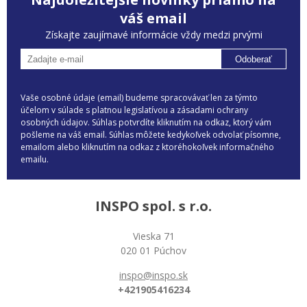
váš email
Získajte zaujímavé informácie vždy medzi prvými
Odoberať
Vaše osobné údaje (email) budeme spracovávať len za týmto
účelom v súlade s platnou legislatívou a zásadami ochrany
osobných údajov. Súhlas potvrdíte kliknutím na odkaz, ktorý vám
pošleme na váš email. Súhlas môžete kedykoľvek odvolať písomne,
emailom alebo kliknutím na odkaz z ktoréhokoľvek informačného
emailu.
INSPO spol. s r.o.
Vieska 71
020 01 Púchov
inspo@inspo.sk
+421905416234