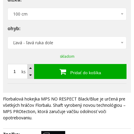
100 cm
ohyb:
Ľavá - ľavá ruka dole
skladom
ks
Pridať do košíka
Florbalová hokejka MPS NO RESPECT Black/Blue je určená pre
všetkých hráčov Florbalu. Shaft vyrobený novou technológiou –
MPS PROtection, ktorá zaručuje väčšiu odolnosť voči
opotrebovaniu.