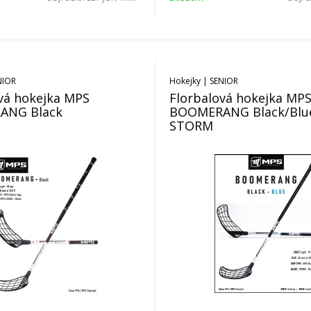
NIOR
Hokejky | SENIOR
vá hokejka MPS
Florbalová hokejka MP
ANG Black
BOOMERANG Black/Blue
STORM