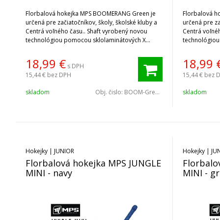
Florbalová hokejka MPS BOOMERANG Green je
Florbalová 
určená pre začiatočníkov, školy, školské kluby a
určená pre za
Centrá voľného času.. Shaft vyrobený novou
Centrá voľné
technológiou pomocou sklolaminátových X
technológiou
vlákien.
vlákien.
18,99
€
18,99
s DPH
15,44 €
bez DPH
15,44 €
bez 
skladom
Obj. čislo:
BOOM-Green-L
skladom
Hokejky | JUNIOR
Hokejky | JU
Florbalová hokejka MPS JUNGLE
Florbal
MINI - navy
MINI - g