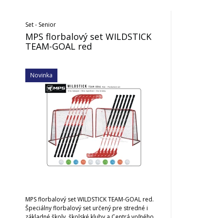
Set - Senior
MPS florbalový set WILDSTICK
TEAM-GOAL red
Novinka
MPS florbalový set WILDSTICK TEAM-GOAL red.
Špeciálny florbalový set určený pre stredné i
základné školy, školské kluby a Centrá voľného