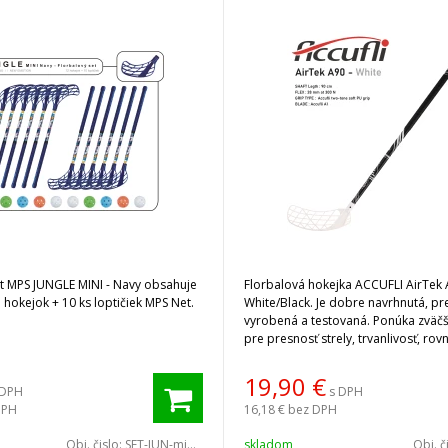
et MPS JUNGLE MINI - Navy obsahuje
Florbalová hokejka ACCUFLI AirTek
 hokejok + 10 ks loptičiek MPS Net.
White/Black. Je dobre navrhnutá, pr
vyrobená a testovaná. Ponúka zväč
pre presnosť strely, trvanlivosť, ro
atraktívny dizajn.
19,90
€
 DPH
s DPH
DPH
16,18 €
bez DPH
Obj. čislo:
SET-JUN-mini-N
skladom
Obj. č