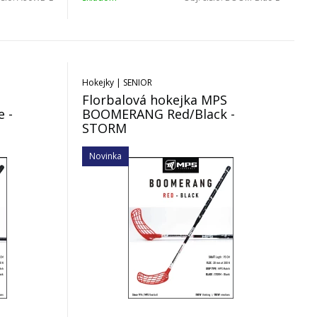
Hokejky | SENIOR
S
Florbalová hokejka MPS
 -
BOOMERANG Red/Black -
STORM
Novinka