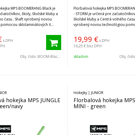
hokejka MPS BOOMERANG Black je
Florbalová hokejka MPS BOOMERAN
čiatočníkov, školy, školské kluby a
- STORM je určená pre začiatočníkov,
ho času.. Shaft vyrobený novou
školské kluby a Centrá voľného času.
 pomocou sklolaminátových X
vyrobený novou technológiou pom
sklolaminátových X vlákien.
€
19,99
€
s DPH
s DPH
DPH
16,25 €
bez DPH
Obj. čislo:
BOOM-Black-L
skladom
Obj. čisl
NIOR
Hokejky | JUNIOR
ová hokejka MPS JUNGLE
Florbalová hokejka MP
reen/navy
MINI - green