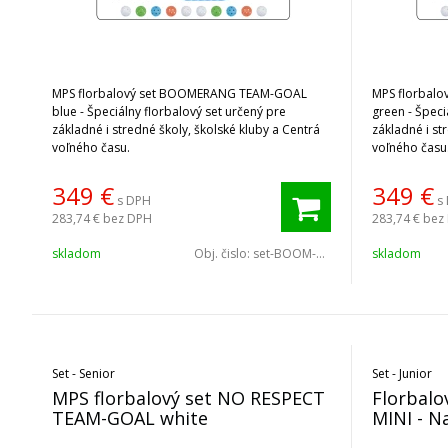
MPS florbalový set BOOMERANG TEAM-GOAL
MPS florbal
blue - Špeciálny florbalový set určený pre
green - Špeciá
základné i stredné školy, školské kluby a Centrá
základné i st
voľného času.
voľného času
349
€
349
€
s DPH
s
283,74 €
bez DPH
283,74 €
bez
skladom
Obj. čislo:
set-BOOM-TGBE
skladom
Set - Senior
Set - Junior
MPS florbalový set NO RESPECT
Florbalo
TEAM-GOAL white
MINI - N