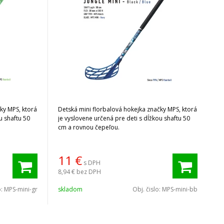
ky MPS, ktorá
Detská mini florbalová hokejka značky MPS, ktorá
u shaftu 50
je vyslovene určená pre deti s dĺžkou shaftu 50
cm a rovnou čepeľou.
11
€
s DPH
8,94 €
bez DPH
o:
MPS-mini-gr
skladom
Obj. čislo:
MPS-mini-bb