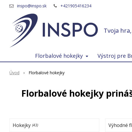
inspo@inspo.sk
+421905416234
Tvoja hra
Florbalové hokejky
Výstroj pre B
Úvod
Florbalové hokejky
Florbalové hokejky priná
Hokejky
Výhodné fl
(43)