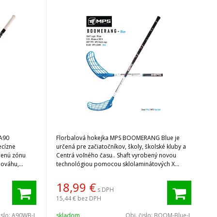
 A90
Florbalová hokejka MPS BOOMERANG Blue je
ecízne
určená pre začiatočníkov, školy, školské kluby a
šenú zónu
Centrá voľného času.. Shaft vyrobený novou
vnováhu,
technológiou pomocou sklolaminátových X
vlákien.
18,99
€
s DPH
15,44 €
bez DPH
islo:
A90WB-L
skladom
Obj. čislo:
BOOM-Blue-L