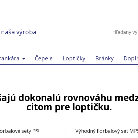
, naša výroba
rankára
Čepele
Loptičky
Bránky
Dopl
šajú dokonalú rovnováhu medz
citom pre loptičku.
orbalové sety
Výhodný florbalový set MP
(35)