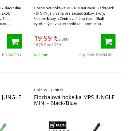
G Black/Blue
Florbalová hokejka MPS BOOMERANG Red/Black
 školy,
- STORM je určená pre začiatočníkov, školy,
. Shaft
školské kluby a Centrá voľného času.. Shaft
ocou
vyrobený novou technológiou pomocou
sklolaminátových X vlákien.
19,99
€
s DPH
16,25 €
bez DPH
o:
BOOM-BB-L
skladom
Obj. čislo:
BOOM-RB-L
Hokejky | JUNIOR
S JUNGLE
Florbalová hokejka MPS JUNGLE
MINI - Black/Blue