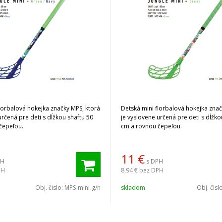
lorbalová hokejka značky MPS, ktorá
Detská mini florbalová hokejka znač
určená pre deti s dĺžkou shaftu 50
je vyslovene určená pre deti s dĺžko
čepeľou.
cm a rovnou čepeľou.
11
€
PH
s DPH
PH
8,94 €
bez DPH
Obj. čislo:
MPS-mini-g/n
skladom
Obj. čisl