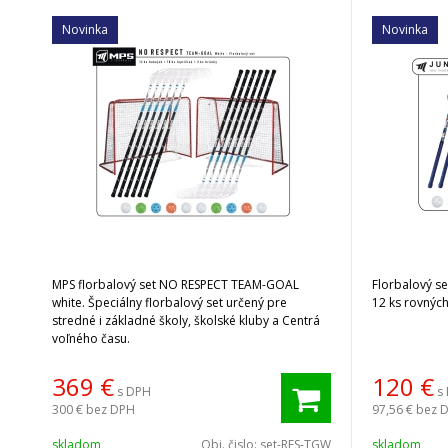
Novinka
Novinka
MPS florbalový set NO RESPECT TEAM-GOAL
Florbalový s
white. Špeciálny florbalový set určený pre
12 ks rovných
stredné i základné školy, školské kluby a Centrá
voľného času.
369
€
120
€
s DPH
s
300 €
bez DPH
97,56 €
bez 
skladom
Obj. čislo:
set-RES-TGW
skladom