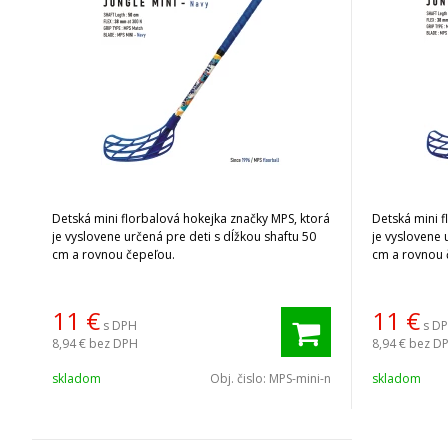
Detská mini florbalová hokejka značky MPS, ktorá
Detská mini f
je vyslovene určená pre deti s dĺžkou shaftu 50
je vyslovene 
cm a rovnou čepeľou.
cm a rovnou 
11
€
11
€
s DPH
s D
8,94 €
bez DPH
8,94 €
bez D
skladom
Obj. čislo:
MPS-mini-n
skladom