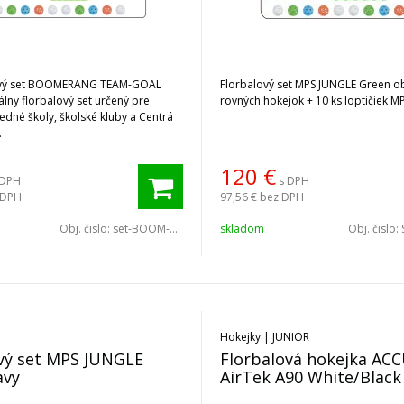
ový set BOOMERANG TEAM-GOAL
Florbalový set MPS JUNGLE Green o
lny florbalový set určený pre
rovných hokejok + 10 ks loptičiek MP
redné školy, školské kluby a Centrá
.
120
€
 DPH
s DPH
 DPH
97,56 €
bez DPH
Obj. čislo:
set-BOOM-TGG
skladom
Obj. čislo:
Hokejky | JUNIOR
vý set MPS JUNGLE
Florbalová hokejka ACC
avy
AirTek A90 White/Black