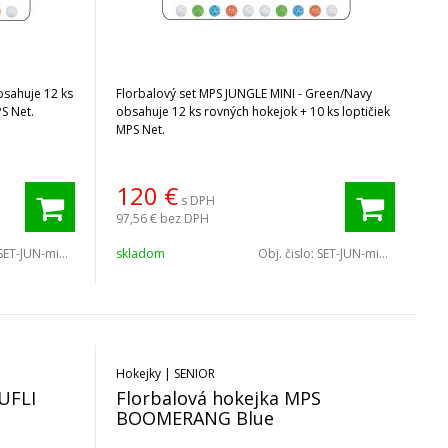
bsahuje 12 ks
Florbalový set MPS JUNGLE MINI - Green/Navy
S Net.
obsahuje 12 ks rovných hokejok + 10 ks loptičiek
MPS Net.
120
€
s DPH
97,56 €
bez DPH
SET-JUN-mini-G
skladom
Obj. čislo:
SET-JUN-mini-G/N
Hokejky | SENIOR
UFLI
Florbalová hokejka MPS
BOOMERANG Blue