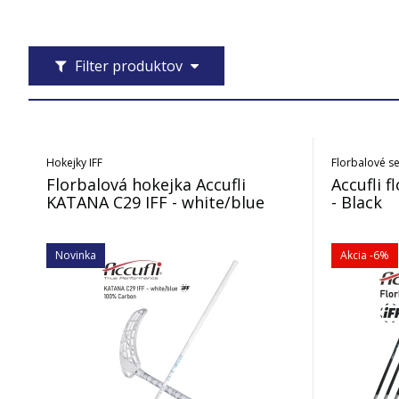
Filter produktov
Hokejky IFF
Florbalové se
Florbalová hokejka Accufli
Accufli f
KATANA C29 IFF - white/blue
- Black
Novinka
Akcia
-6%