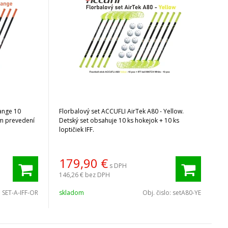
range 10
Florbalový set ACCUFLI AirTek A80 - Yellow.
om prevedení
Detský set obsahuje 10 ks hokejok + 10 ks
loptičiek IFF.
179,90
€
s DPH
146,26 €
bez DPH
:
SET-A-IFF-OR
skladom
Obj. čislo:
setA80-YE