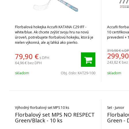
Florbalová hokejka Accufli KATANA C29 IFF -
Accufli florba
white/blue. Ak chcete zvýšiť svoju hru na novú
10 certifikov
úroveň, potrebujete florbalovú hokejku, ktorá je
prevedení + 1
nielen výkonná, ale aj ľahká ako pierko.
319,90 €
s D
299,90
79,90
€
s DPH
243,82 €
bez
64,96 €
bez DPH
skladom
Obj. čislo:
KAT29-100
skladom
Výhodný florbalový set MPS 10 ks
Set - Junior
Florbalový set MPS NO RESPECT
Florbalo
Green/Black - 10 ks
Green -