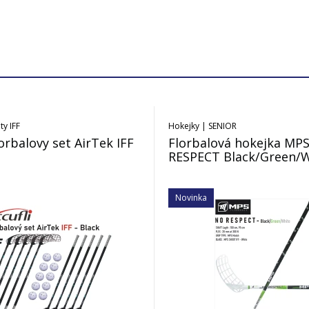
ty IFF
Hokejky | SENIOR
lorbalovy set AirTek IFF
Florbalová hokejka MP
RESPECT Black/Green/
Novinka