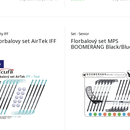
ty IFF
Set - Senior
lorbalovy set AirTek IFF
Florbalový set MPS
BOOMERANG Black/Blu
a