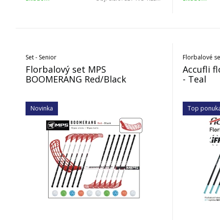
Set - Senior
Florbalové se
Florbalový set MPS
Accufli f
BOOMERANG Red/Black
- Teal
Novinka
Top ponuk