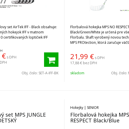
lovy set AirTek IFF - Black obsahuje:
Florbalová hokejka MPS NO RESPEC
aných hokejok IFF v matnom
Black/Green/White je určená pre vš
0 certifikovaných loptičiek IFF
Florbalu. Shaft vyrobený novou tec
MPS PROtection, ktorá zaručuje väč
voči opotrebovaniu.
PH
€
21,99
€
s DPH
s DPH
 DPH
17,88 €
bez DPH
Obj. čislo:
SET-A-IFF-BK
skladom
Obj. čislo:
Hokejky | SENIOR
vý set MPS JUNGLE
Florbalová hokejka MP
 DETSKÝ
RESPECT Black/Blue