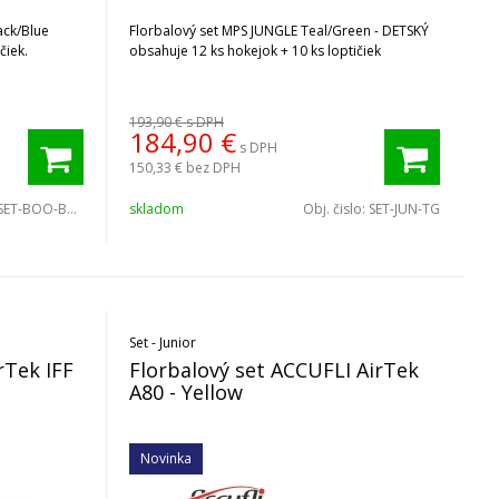
ck/Blue
Florbalový set MPS JUNGLE Teal/Green - DETSKÝ
čiek.
obsahuje 12 ks hokejok + 10 ks loptičiek
193,90 €
s DPH
184,90
€
s DPH
150,33 €
bez DPH
SET-BOO-BB-10/2
skladom
Obj. čislo:
SET-JUN-TG
Set - Junior
irTek IFF
Florbalový set ACCUFLI AirTek
A80 - Yellow
Novinka