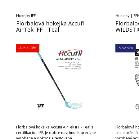
Hokejky IFF
Hokejky | SE
Florbalová hokejka Accufli
Florbalo
AirTek IFF - Teal
WILDSTIC
Akcia
-9%
Novinka
Florbalová hokejka Accufli AirTek IFF - Teal s
Florbalová h
certifikáciou IFF. Je dobre navrhnuté, precízne
cm je určená 
vyrobená a dokonale testovaná.
vyrobený nov