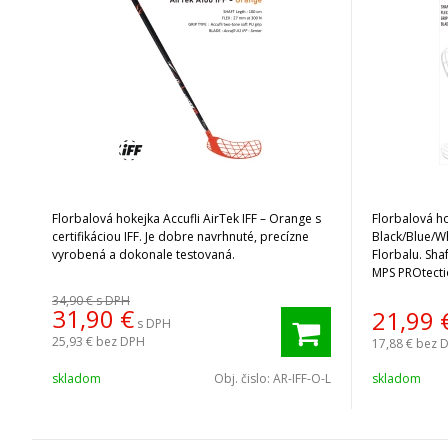
Florbalová hokejka Accufli AirTek IFF – Orange s
Florbalová h
certifikáciou IFF. Je dobre navrhnuté, precízne
Black/Blue/Wh
vyrobená a dokonale testovaná.
Florbalu. Sha
MPS PROtecti
voči opotreb
34,90 €
s DPH
31,90
€
21,99
s DPH
25,93 €
bez DPH
17,88 €
bez 
skladom
Obj. čislo:
AR-IFF-O-L
skladom