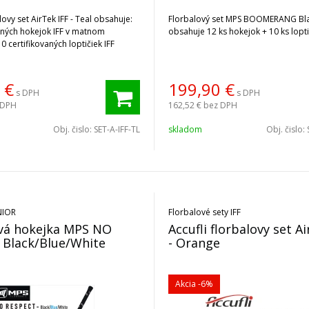
lovy set AirTek IFF - Teal obsahuje:
Florbalový set MPS BOOMERANG Bla
aných hokejok IFF v matnom
obsahuje 12 ks hokejok + 10 ks lopti
0 certifikovaných loptičiek IFF
€
199,90
€
s DPH
s DPH
 DPH
162,52 €
bez DPH
Obj. čislo:
SET-A-IFF-TL
skladom
Obj. čislo:
NIOR
Florbalové sety IFF
ová hokejka MPS NO
Accufli florbalovy set A
 Black/Blue/White
- Orange
Akcia
-6%