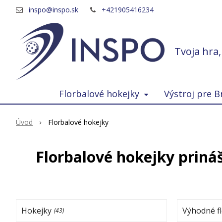
inspo@inspo.sk
+421905416234
Tvoja hra
Florbalové hokejky
Výstroj pre B
Úvod
Florbalové hokejky
Florbalové hokejky priná
Hokejky
Výhodné fl
(43)