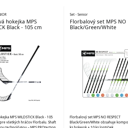
NIOR
Set - Senior
vá hokejka MPS
Florbalový set MPS NO
K Black - 105 cm
Black/Green/White
okejka MPS WILDSTICK Black - 105
Florbalový set MPS NO RESPECT
pre všetkých hráčov Florbalu. Shaft
Black/Green/White obsahuje kompo
ou technológiou – MPS PROtection,
ks hokejok + 10 ks loptičiek.