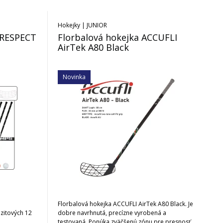
Hokejky | JUNIOR
 RESPECT
Florbalová hokejka ACCUFLI
AirTek A80 Black
Novinka
Florbalová hokejka ACCUFLI AirTek A80 Black. Je
zitových 12
dobre navrhnutá, precízne vyrobená a
testovaná. Ponúka zväčšenú zónu pre presnosť