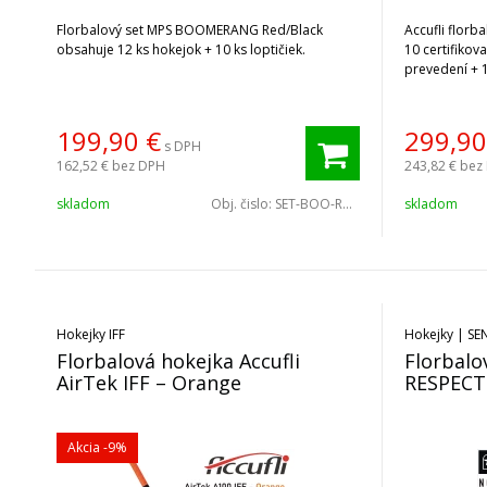
Florbalový set MPS BOOMERANG Red/Black
Accufli florba
obsahuje 12 ks hokejok + 10 ks loptičiek.
10 certifikov
prevedení + 1
199,90
€
299,90
s DPH
162,52 €
bez DPH
243,82 €
bez
skladom
Obj. čislo:
SET-BOO-RB-10/2
skladom
Hokejky IFF
Hokejky | SE
Florbalová hokejka Accufli
Florbal
AirTek IFF – Orange
RESPECT
Akcia
-9%