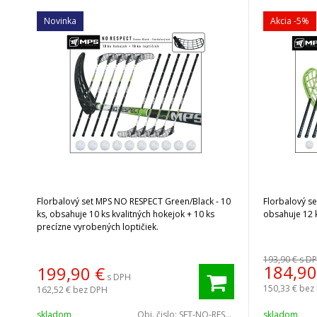
Novinka
Akcia
-5%
Florbalový set MPS NO RESPECT Green/Black - 10
Florbalový s
ks, obsahuje 10 ks kvalitných hokejok + 10 ks
obsahuje 12 k
precízne vyrobených loptičiek.
193,90 €
s D
184,90
199,90
€
s DPH
150,33 €
bez
162,52 €
bez DPH
skladom
Obj. čislo:
SET-NO-RES-GB-10
skladom