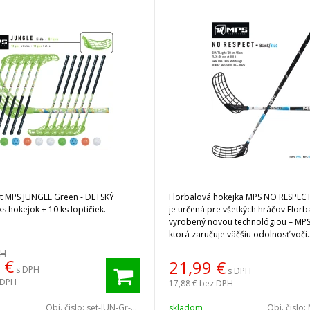
et MPS JUNGLE Green - DETSKÝ
Florbalová hokejka MPS NO RESPECT
s hokejok + 10 ks loptičiek.
je určená pre všetkých hráčov Florba
vyrobený novou technológiou – MPS
ktorá zaručuje väčšiu odolnosť voči
opotrebovaniu.
PH
€
21,99
€
s DPH
s DPH
 DPH
17,88 €
bez DPH
Obj. čislo:
set-JUN-Gr-10/2
skladom
Obj. čislo: