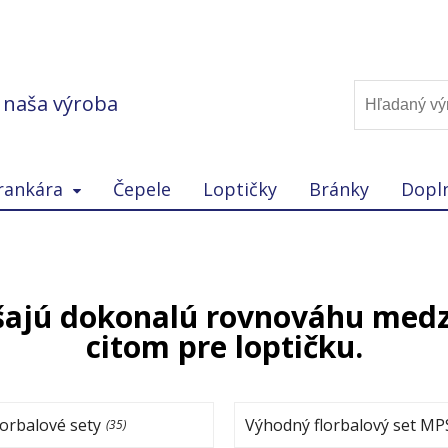
, naša výroba
rankára
Čepele
Loptičky
Bránky
Dopl
šajú dokonalú rovnováhu medz
citom pre loptičku.
orbalové sety
Výhodný florbalový set MP
(35)