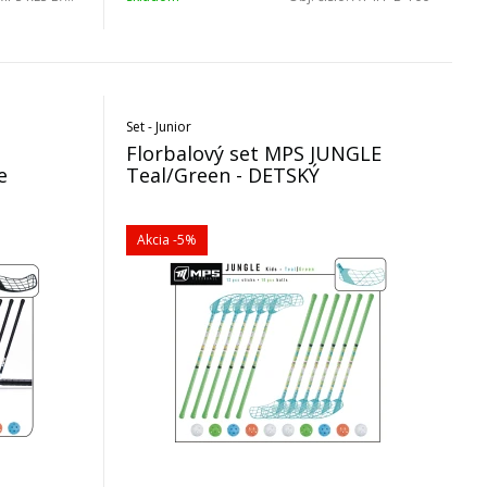
Set - Junior
Florbalový set MPS JUNGLE
e
Teal/Green - DETSKÝ
Akcia
-5%