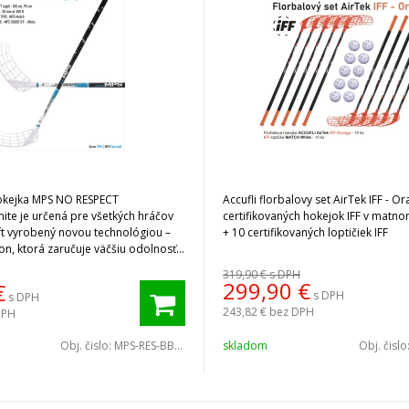
okejka MPS NO RESPECT
Accufli florbalovy set AirTek IFF - O
ite je určená pre všetkých hráčov
certifikovaných hokejok IFF v matn
ft vyrobený novou technológiou –
+ 10 certifikovaných loptičiek IFF
on, ktorá zaručuje väčšiu odolnosť
ovaniu.
319,90 €
s DPH
299,90
€
€
s DPH
s DPH
243,82 €
bez DPH
DPH
Obj. čislo:
MPS-RES-BBW-100
skladom
Obj. čislo