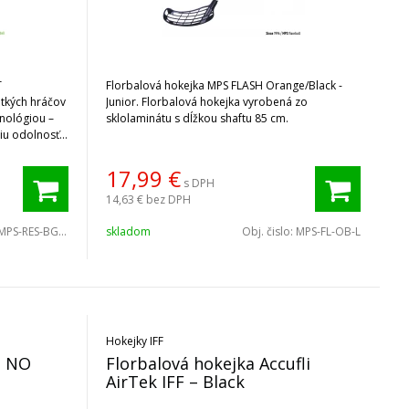
T
Florbalová hokejka MPS FLASH Orange/Black -
etkých hráčov
Junior. Florbalová hokejka vyrobená zo
hnológiou –
sklolaminátu s dĺžkou shaftu 85 cm.
šiu odolnosť
17,99
€
s DPH
14,63 €
bez DPH
MPS-RES-BGW
skladom
Obj. čislo:
MPS-FL-OB-L
Hokejky IFF
S NO
Florbalová hokejka Accufli
AirTek IFF – Black