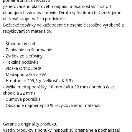
pomáha znížiť množstvo
generovaného plastového odpadu a osamostatniť sa od
ubúdajúcich zdrojov surovín. Týmto spôsobom tiež znižujeme
uhlíkovú stopu našich produktov.
Bežecké topánky na každodenné nosenie čiastočne vyrobené z
recyklovaných materiálov.
- Štandardný strih.
- Zapínanie na šnurovanie.
- Zvršok zo sieťoviny
- Textilná podšívka
- Vložka OrthoLite®
- Medzipodrážka z EVA
- Hmotnosť: 299,5 g (veľkosť UK 8,5)
- Výška medzipodrážky: 10 mm (päta 32 mm / predná časť
chodidla 22 mm)
- Gumová podrážka
- Obsahuje najmenej 20 % recyklovaného materiálu
Garancia originality produktu
Všetky produkty z ponuky inspo.sk sú originálne a pochádzajú