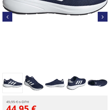
49,95 €
s DPH
44,95
€