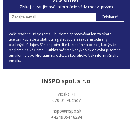
Získajte zaujímavé informácie vždy medzi prvými
Odoberať
Vaše osobné údaje (email) budeme spracovávať len za týmto
účelom v súlade s platnou legislatívou a zásadami ochrany
osobných údajov. Súhlas potvrdíte kliknutím na odkaz, ktorý vám
pošleme na váš email. Súhlas môžete kedykoľvek odvolať písomne,
emailom alebo kliknutím na odkaz z ktoréhokoľvek informačného
emailu.
INSPO spol. s r.o.
Vieska 71
020 01 Púchov
inspo@inspo.sk
+421905416234