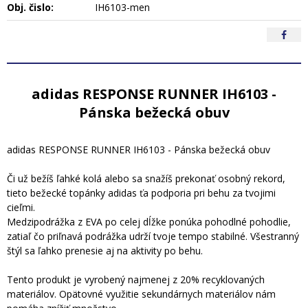
Obj. čislo:
IH6103-men
adidas RESPONSE RUNNER IH6103 -
Pánska bežecká obuv
adidas RESPONSE RUNNER IH6103 - Pánska bežecká obuv
Či už bežíš ľahké kolá alebo sa snažíš prekonať osobný rekord,
tieto bežecké topánky adidas ťa podporia pri behu za tvojimi
cieľmi.
Medzipodrážka z EVA po celej dĺžke ponúka pohodlné pohodlie,
zatiaľ čo priľnavá podrážka udrží tvoje tempo stabilné. Všestranný
štýl sa ľahko prenesie aj na aktivity po behu.
Tento produkt je vyrobený najmenej z 20% recyklovaných
materiálov. Opätovné využitie sekundárnych materiálov nám