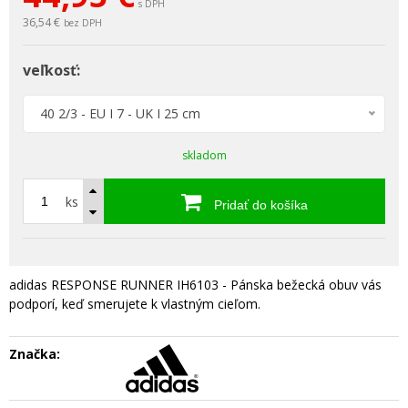
s DPH
36,54 €
bez DPH
veľkosť:
40 2/3 - EU I 7 - UK I 25 cm
skladom
ks
Pridať do košíka
adidas RESPONSE RUNNER IH6103 - Pánska bežecká obuv vás
podporí, keď smerujete k vlastným cieľom.
Značka: