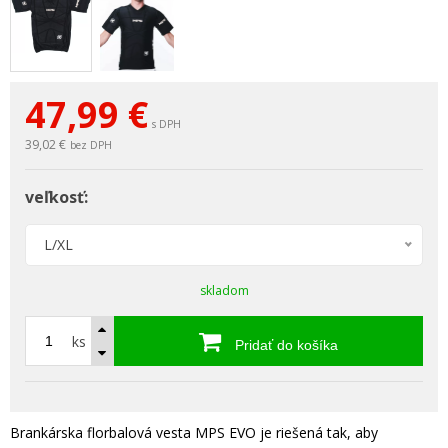
47,99
€
s DPH
39,02 €
bez DPH
veľkosť:
L/XL
skladom
ks
Pridať do košíka
Brankárska florbalová vesta MPS EVO je riešená tak, aby