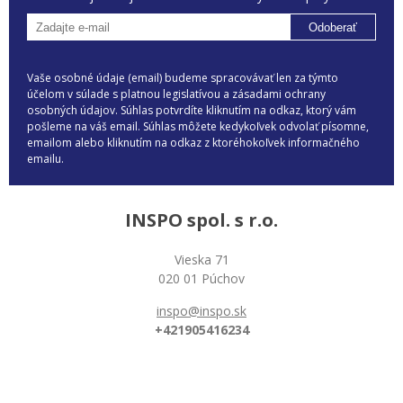
Odoberať
Vaše osobné údaje (email) budeme spracovávať len za týmto
účelom v súlade s platnou legislatívou a zásadami ochrany
osobných údajov. Súhlas potvrdíte kliknutím na odkaz, ktorý vám
pošleme na váš email. Súhlas môžete kedykoľvek odvolať písomne,
emailom alebo kliknutím na odkaz z ktoréhokoľvek informačného
emailu.
INSPO spol. s r.o.
Vieska 71
020 01 Púchov
inspo@inspo.sk
+421905416234