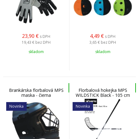
23,90
€
4,49
€
s DPH
s DPH
19,43 €
bez DPH
3,65 €
bez DPH
skladom
skladom
Brankárska florbalová MPS
Florbalová hokejka MPS
maska - čierna
WILDSTICK Black - 105 cm
Novinka
Novinka