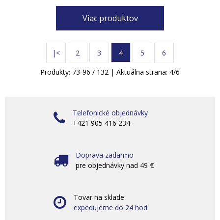
Viac produktov
|<
2
3
4
5
6
Produkty:
73
-
96
/
132
| Aktuálna strana:
4
/
6
Telefonické objednávky
+421 905 416 234
Doprava zadarmo
pre objednávky nad 49 €
Tovar na sklade
expedujeme do 24 hod.