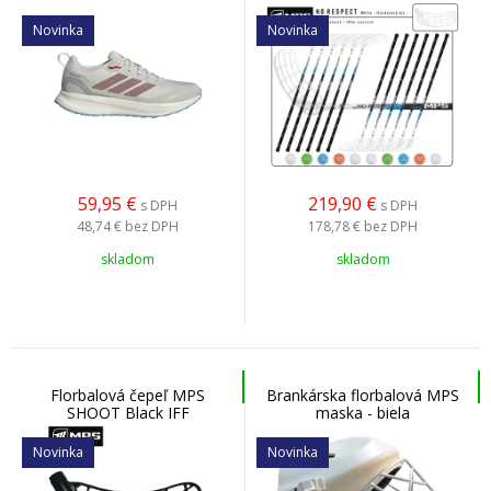
obuv
Novinka
Novinka
59,95
€
219,90
€
s DPH
s DPH
48,74 €
bez DPH
178,78 €
bez DPH
skladom
skladom
Florbalová čepeľ MPS
Brankárska florbalová MPS
SHOOT Black IFF
maska - biela
Novinka
Novinka