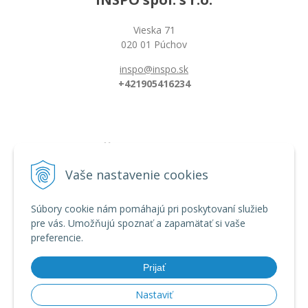
Vieska 71
020 01 Púchov
inspo@inspo.sk
+421905416234
Všetko o nákupe
Možnosti platby a doprava
Vaše nastavenie cookies
Reklamačný poriadok
Obchodné podmienky
Súbory cookie nám pomáhajú pri poskytovaní služieb
pre vás. Umožňujú spoznať a zapamätať si vaše
preferencie.
Informácie
Dĺžka florbalovej hokejky
Prijať
Zahnutie hokejky/čepele
Veľkostná tabuľka
Nastaviť