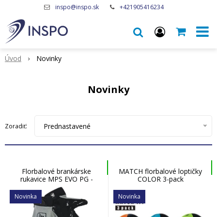
inspo@inspo.sk
+421905416234
Úvod
Novinky
Novinky
Prednastavené
Zoradiť:
Florbalové brankárske
MATCH florbalové loptičky
rukavice MPS EVO PG -
COLOR 3-pack
Black/Gray
Novinka
Novinka