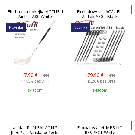
Florbalová hokejka ACCUFLI
Florbalový set ACCUFLI
AirTek A80 White
AirTek A80 - Black
Novinka
Novinka
17,90
€
179,90
€
s DPH
s DPH
14,55 €
bez DPH
146,26 €
bez DPH
skladom
skladom
adidas RUN FALCON 5
Florbalový set MPS NO
JP7627 - Pánska bežecká
RESPECT White