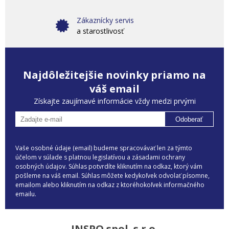
Zákaznícky servis
a starostlivosť
Najdôležitejšie novinky priamo na
váš email
Získajte zaujímavé informácie vždy medzi prvými
Odoberať
Vaše osobné údaje (email) budeme spracovávať len za týmto
účelom v súlade s platnou legislatívou a zásadami ochrany
osobných údajov. Súhlas potvrdíte kliknutím na odkaz, ktorý vám
pošleme na váš email. Súhlas môžete kedykoľvek odvolať písomne,
emailom alebo kliknutím na odkaz z ktoréhokoľvek informačného
emailu.
INSPO spol. s r.o.