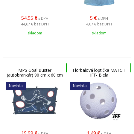
54,95
€
5
€
s DPH
s DPH
44,67 €
bez DPH
4,07 €
bez DPH
skladom
skladom
MPS Goal Buster
Florbalová loptička MATCH
(autobrankár) 90 cm x 60 cm
IFF- Biela
Novinka
Novinka
19,99
€
1,49
€
s DPH
s DPH