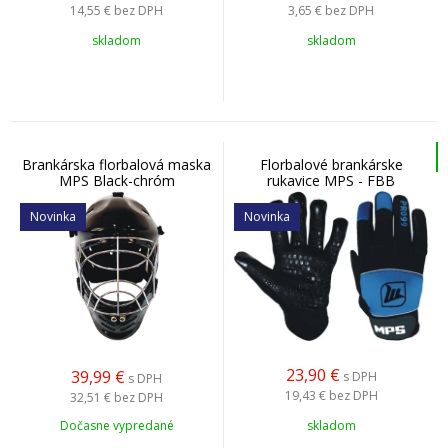
14,55 €
bez DPH
3,65 €
bez DPH
skladom
skladom
Brankárska florbalová maska
Florbalové brankárske
MPS Black-chróm
rukavice MPS - FBB
Novinka
Novinka
23,90
€
39,99
€
s DPH
s DPH
19,43 €
bez DPH
32,51 €
bez DPH
Dočasne vypredané
skladom