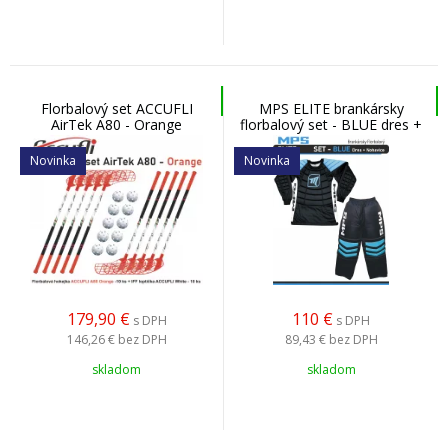
Florbalový set ACCUFLI
MPS ELITE brankársky
AirTek A80 - Orange
florbalový set - BLUE dres +
nohavice
Novinka
Novinka
179,90
€
110
€
s DPH
s DPH
146,26 €
bez DPH
89,43 €
bez DPH
skladom
skladom