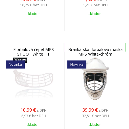
16,25 €
bez DPH
1,21 €
bez DPH
skladom
skladom
Florbalová čepeľ MPS
Brankárska florbalová maska
SHOOT White IFF
MPS White-chróm
Novinka
Novinka
10,99
€
39,99
€
s DPH
s DPH
8,93 €
bez DPH
32,51 €
bez DPH
skladom
skladom