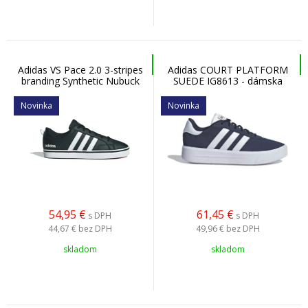
Adidas VS Pace 2.0 3-stripes
Adidas COURT PLATFORM
branding Synthetic Nubuck
SUEDE IG8613 - dámska
HP6009 - Pánska
voľnočasová obuv
voľnočasová obuv
Novinka
Novinka
54,95
€
61,45
€
s DPH
s DPH
44,67 €
bez DPH
49,96 €
bez DPH
skladom
skladom