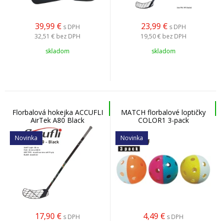
39,99
€
23,99
€
s DPH
s DPH
32,51 €
bez DPH
19,50 €
bez DPH
skladom
skladom
Florbalová hokejka ACCUFLI
MATCH florbalové loptičky
AirTek A80 Black
COLOR1 3-pack
Novinka
Novinka
17,90
€
4,49
€
s DPH
s DPH