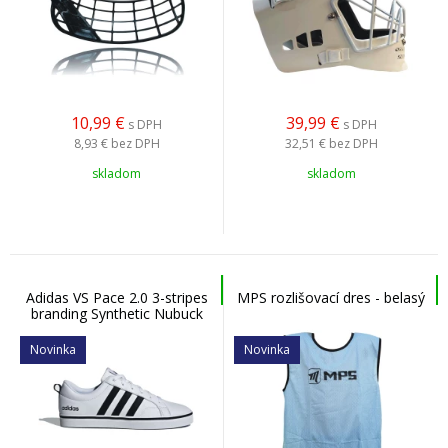
10,99
€
39,99
€
s DPH
s DPH
8,93 €
bez DPH
32,51 €
bez DPH
skladom
skladom
Adidas VS Pace 2.0 3-stripes
MPS rozlišovací dres - belasý
branding Synthetic Nubuck
HP6010 - Pánska
voľnočasová obuv
Novinka
Novinka