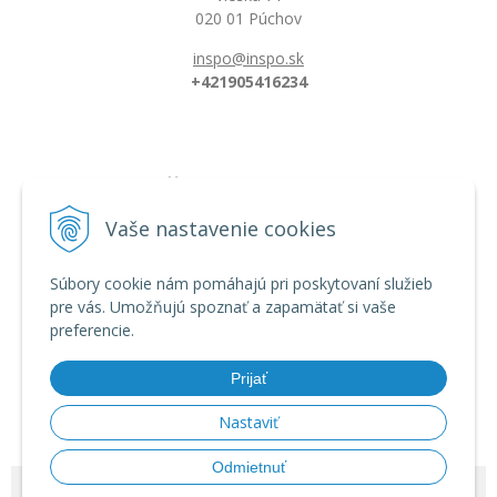
020 01 Púchov
inspo@inspo.sk
+421905416234
Všetko o nákupe
Možnosti platby a doprava
Vaše nastavenie cookies
Reklamačný poriadok
Obchodné podmienky
Súbory cookie nám pomáhajú pri poskytovaní služieb
pre vás. Umožňujú spoznať a zapamätať si vaše
preferencie.
Informácie
Dĺžka florbalovej hokejky
Prijať
Zahnutie hokejky/čepele
Veľkostná tabuľka
Nastaviť
Odmietnuť
© 2026 INSPO | Florbal od výrobcu •
tvorba eshopu cez UNIobchod
,