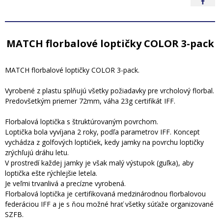
MATCH florbalové loptičky COLOR 3-pack
MATCH florbalové loptičky COLOR 3-pack.
Vyrobené z plastu splňujú všetky požiadavky pre vrcholový florbal.
Predovšetkým priemer 72mm, váha 23g certifikát IFF.
Florbalová loptička s štruktúrovaným povrchom.
Loptička bola vyvíjana 2 roky, podľa parametrov IFF. Koncept
vychádza z golfových loptičiek, kedy jamky na povrchu loptičky
zrýchľujú dráhu letu.
V prostredí každej jamky je však malý výstupok (guľka), aby
loptička ešte rýchlejšie letela.
Je veľmi trvanlivá a precízne vyrobená.
Florbalová loptička je certifikovaná medzinárodnou florbalovou
federáciou IFF a je s ňou možné hrať všetky súťaže organizované
SZFB.