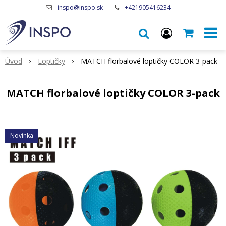
inspo@inspo.sk
+421905416234
Úvod
Loptičky
MATCH florbalové loptičky COLOR 3-pack
MATCH florbalové loptičky COLOR 3-pack
Novinka