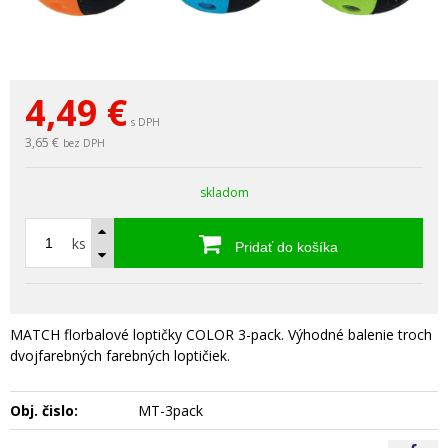
4,49
€
s DPH
3,65 €
bez DPH
skladom
ks
Pridať do košíka
MATCH florbalové loptičky COLOR 3-pack. Výhodné balenie troch
dvojfarebných farebných loptičiek.
Obj. čislo:
MT-3pack