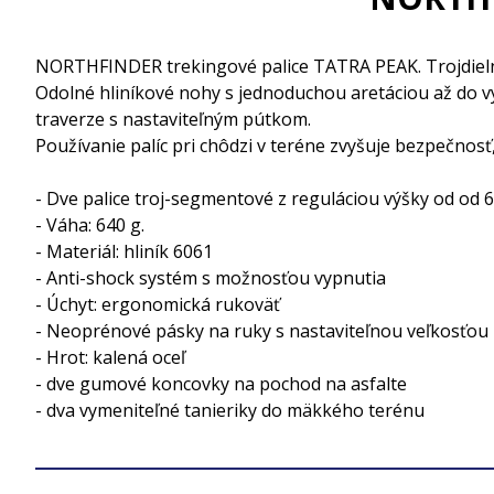
NORTHFINDER trekingové palice TATRA PEAK. Trojdielne 
Odolné hliníkové nohy s jednoduchou aretáciou až do 
traverze s nastaviteľným pútkom.
Používanie palíc pri chôdzi v teréne zvyšuje bezpečnosť
- Dve palice troj-segmentové z reguláciou výšky od od 
- Váha: 640 g.
- Materiál: hliník 6061
- Anti-shock systém s možnosťou vypnutia
- Úchyt: ergonomická rukoväť
- Neoprénové pásky na ruky s nastaviteľnou veľkosťou
- Hrot: kalená oceľ
- dve gumové koncovky na pochod na asfalte
- dva vymeniteľné tanieriky do mäkkého terénu