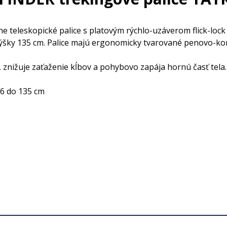
teleskopické palice s platovým rýchlo-uzáverom flick-lock 
výšky 135 cm. Palice majú ergonomicky tvarované penovo-k
, znižuje zaťaženie kĺbov a pohybovo zapája hornú časť tela.
66 do 135 cm