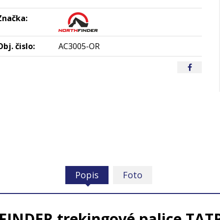
Značka:
Obj. čislo:
AC3005-OR
Popis
Foto
INDER trekingové palice TAT