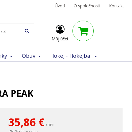
Úvod
O spoločnosti
Kontakt
Môj účet
nky
Obuv
Hokej - Hokejbal
RA PEAK
35,86
€
s DPH
29,16 €