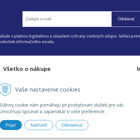
Odoberať
lade s platnou legislatívou a zásadami ochrany osobných údajov. Súhlas potvr
éhokoľvek informačného emailu.
Všetko o nákupe
I
Možnosti platby a doprava
D
Vaše nastavenie cookies
Reklamačný poriadok
Z
Obchodné podmienky
V
Súbory cookie nám pomáhajú pri poskytovaní služieb pre vás.
Umožňujú spoznať a zapamätať si vaše preferencie.
Nastaviť
Prijať
Odmietnuť
| Florbal od výrobcu •
tvorba eshopu cez UNIobchod
,
webhosting
spoločnost