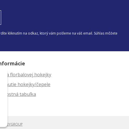
díte kliknutím na odkaz, ktorý vám pošleme na váš email. Súhlas môžete
nformácie
ĺžka florbalovej hokejky
ahnutie hokejky/čepele
eľkostná tabuľka
i
WEBYGROUP