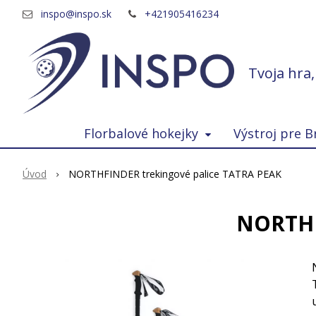
inspo@inspo.sk
+421905416234
Tvoja hra
Florbalové hokejky
Výstroj pre B
Úvod
NORTHFINDER trekingové palice TATRA PEAK
NORTHF