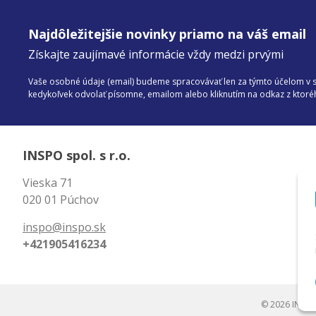
Najdôležitejšie novinky priamo na váš email
Získajte zaujímavé informácie vždy medzi prvými
Vaše osobné údaje (email) budeme spracovávať len za týmto účelom v sú
kedykoľvek odvolať písomne, emailom alebo kliknutím na odkaz z ktor
INSPO spol. s r.o.
Vieska 71
020 01 Púchov
inspo@inspo.sk
+421905416234
© 2026 INSPO 