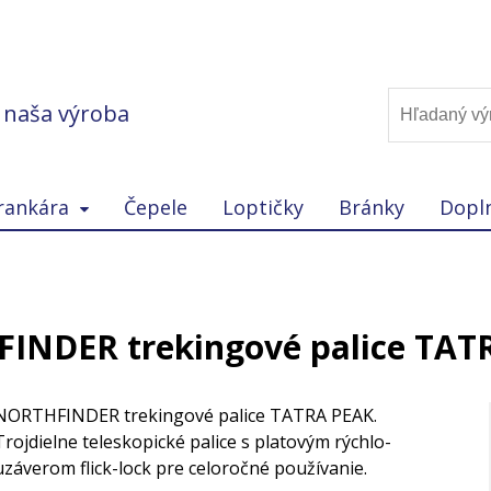
, naša výroba
rankára
Čepele
Loptičky
Bránky
Dopl
INDER trekingové palice TAT
NORTHFINDER trekingové palice TATRA PEAK.
Trojdielne teleskopické palice s platovým rýchlo-
uzáverom flick-lock pre celoročné používanie.