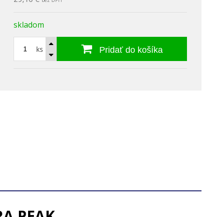
bez DPH
skladom
ks
Pridať do košíka
RA PEAK