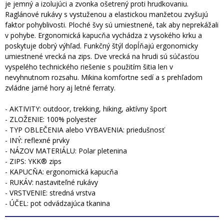
je jemný a izolujúci a zvonka ošetrený proti hrudkovaniu.
Raglánové rukávy s vystuženou a elastickou manžetou zvyšujú
faktor pohyblivosti. Ploché švy sú umiestnené, tak aby neprekážali
v pohybe. Ergonomická kapucňa vychádza z vysokého krku a
poskytuje dobrý výhľad. Funkčný štýl dopĺňajú ergonomicky
umiestnené vrecká na zips. Dve vrecká na hrudi sú súčasťou
vyspelého technického riešenie s použitím šitia len v
nevyhnutnom rozsahu. Mikina komfortne sedí a s prehľadom
zvládne jarné hory aj letné ferraty.
- AKTIVITY: outdoor, trekking, hiking, aktívny šport
- ZLOŽENIE: 100% polyester
- TYP OBLEČENIA alebo VYBAVENIA: priedušnosť
- INÝ: reflexné prvky
- NÁZOV MATERIÁLU: Polar pletenina
- ZIPS: YKK® zips
- KAPUCŇA: ergonomická kapucňa
- RUKÁV: nastaviteľné rukávy
- VRSTVENIE: stredná vrstva
- ÚČEL: pot odvádzajúca tkanina