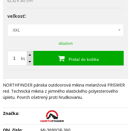
62,42 €
bez DPH
veľkosť:
XXL
skladom
ks
Pridať do košíka
NORTHFINDER pánska outdoorová mikina melanžová PRISWER
red. Technická mikina z jemného elastického polyesterového
úpletu. Povrch ošetrený proti hrudkovaniu.
Značka:
Obj. čislo:
MI-3690OR-360