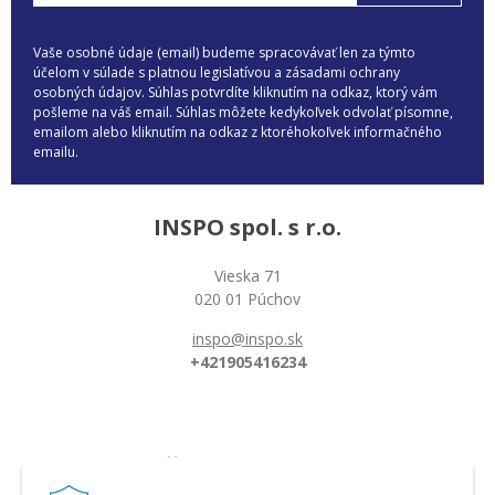
Vaše osobné údaje (email) budeme spracovávať len za týmto
účelom v súlade s platnou legislatívou a zásadami ochrany
osobných údajov. Súhlas potvrdíte kliknutím na odkaz, ktorý vám
pošleme na váš email. Súhlas môžete kedykoľvek odvolať písomne,
emailom alebo kliknutím na odkaz z ktoréhokoľvek informačného
emailu.
INSPO spol. s r.o.
Vieska 71
020 01 Púchov
inspo@inspo.sk
+421905416234
Všetko o nákupe