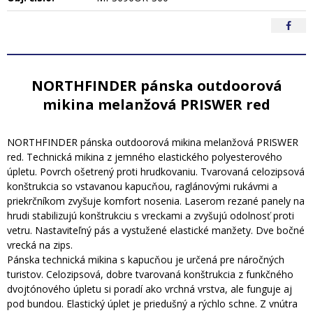
NORTHFINDER pánska outdoorová
mikina melanžová PRISWER red
NORTHFINDER pánska outdoorová mikina melanžová PRISWER
red. Technická mikina z jemného elastického polyesterového
úpletu. Povrch ošetrený proti hrudkovaniu. Tvarovaná celozipsová
konštrukcia so vstavanou kapucňou, raglánovými rukávmi a
priekrčníkom zvyšuje komfort nosenia. Laserom rezané panely na
hrudi stabilizujú konštrukciu s vreckami a zvyšujú odolnosť proti
vetru. Nastaviteľný pás a vystužené elastické manžety. Dve bočné
vrecká na zips.
Pánska technická mikina s kapucňou je určená pre náročných
turistov. Celozipsová, dobre tvarovaná konštrukcia z funkčného
dvojtónového úpletu si poradí ako vrchná vrstva, ale funguje aj
pod bundou. Elastický úplet je priedušný a rýchlo schne. Z vnútra