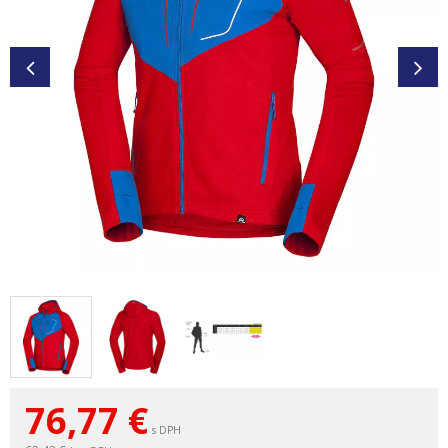
76,77
€
s DPH