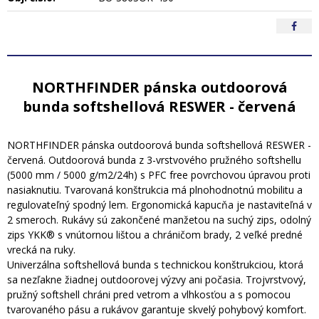
NORTHFINDER pánska outdoorová
bunda softshellová RESWER - červená
NORTHFINDER pánska outdoorová bunda softshellová RESWER -
červená. Outdoorová bunda z 3-vrstvového pružného softshellu
(5000 mm / 5000 g/m2/24h) s PFC free povrchovou úpravou proti
nasiaknutiu. Tvarovaná konštrukcia má plnohodnotnú mobilitu a
regulovateľný spodný lem. Ergonomická kapucňa je nastaviteľná v
2 smeroch. Rukávy sú zakončené manžetou na suchý zips, odolný
zips YKK® s vnútornou lištou a chráničom brady, 2 veľké predné
vrecká na ruky.
Univerzálna softshellová bunda s technickou konštrukciou, ktorá
sa nezľakne žiadnej outdoorovej výzvy ani počasia. Trojvrstvový,
pružný softshell chráni pred vetrom a vlhkosťou a s pomocou
tvarovaného pásu a rukávov garantuje skvelý pohybový komfort.