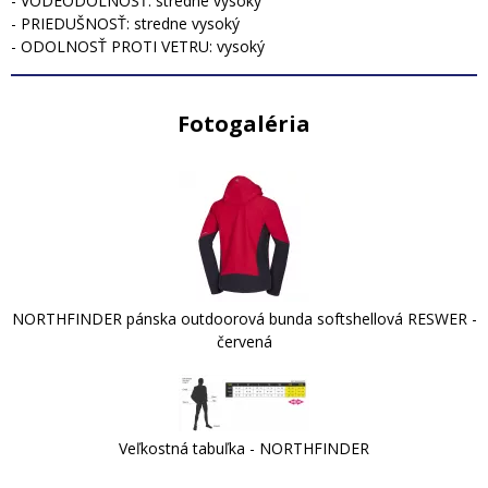
- VODEODOLNOSŤ: stredne vysoký
- PRIEDUŠNOSŤ: stredne vysoký
- ODOLNOSŤ PROTI VETRU: vysoký
Fotogaléria
NORTHFINDER pánska outdoorová bunda softshellová RESWER -
červená
Veľkostná tabuľka - NORTHFINDER