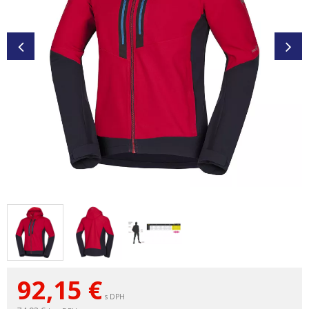
92,15
€
s DPH