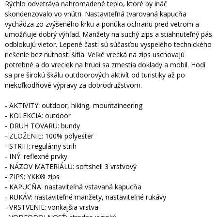
Rýchlo odvetráva nahromadené teplo, ktoré by ináč
skondenzovalo vo vnútri. Nastaviteľná tvarovaná kapucňa
vychádza zo zvýšeného krku a ponúka ochranu pred vetrom a
umožňuje dobrý výhľad. Manžety na suchý zips a stiahnuteľný pás
odblokujú vietor. Lepené časti sú súčasťou vyspelého technického
riešenie bez nutnosti šitia. Veľké vrecká na zips uschovajú
potrebné a do vreciek na hrudi sa zmestia doklady a mobil. Hodí
sa pre širokú škálu outdoorových aktivít od turistiky až po
niekoľkodňové výpravy za dobrodružstvom.
- AKTIVITY: outdoor, hiking, mountaineering
- KOLEKCIA: outdoor
- DRUH TOVARU: bundy
- ZLOŽENIE: 100% polyester
- STRIH: regulárny strih
- INÝ: reflexné prvky
- NÁZOV MATERIÁLU: softshell 3 vrstvový
- ZIPS: YKK® zips
- KAPUCŇA: nastaviteľná vstavaná kapucňa
- RUKÁV: nastaviteľné manžety, nastaviteľné rukávy
- VRSTVENIE: vonkajšia vrstva