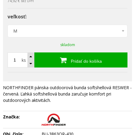
74,92 €
bez DPH
veľkosť:
M
skladom
ks
Pridať do košíka
NORTHFINDER pánska outdoorová bunda softshellová RESWER -
červená. Ľahká softshellová bunda zaručuje komfort pri
outdoorových aktivitách.
Značka:
Obj. čislo:
BU-3863OR-430