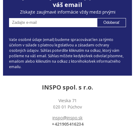
váš email
Získajte zaujímavé informácie vždy medzi prvými
Odoberať
Vaše osobné údaje (email) budeme spracovávať len za týmto
účelom v súlade s platnou legislatívou a zásadami ochrany
osobných údajov. Súhlas potvrdíte kliknutím na odkaz, ktorý vám
pošleme na váš email. Súhlas môžete kedykoľvek odvolať písomne,
emailom alebo kliknutím na odkaz z ktoréhokoľvek informačného
emailu.
INSPO spol. s r.o.
Vieska 71
020 01 Púchov
inspo@inspo.sk
+421905416234