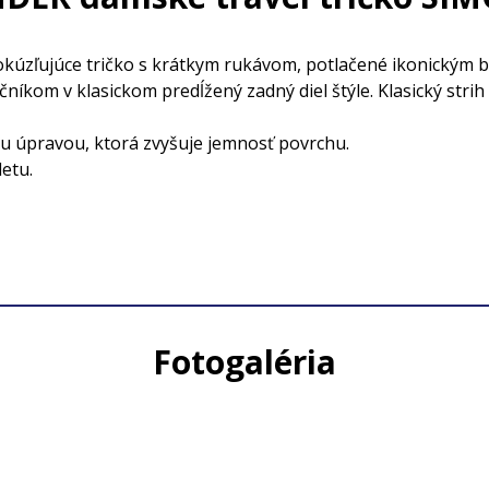
kúzľujúce tričko s krátkym rukávom, potlačené ikonickým 
íkom v klasickom predĺžený zadný diel štýle. Klasický stri
ou úpravou, ktorá zvyšuje jemnosť povrchu.
etu.
Fotogaléria