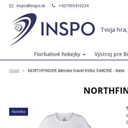
inspo@inspo.sk
+421905416234
Tvoja hra
Florbalové hokejky
Výstroj pre B
Úvod
NORTHFINDER dámske travel tričko SIMONE - biela
NORTHFIND
Novinka