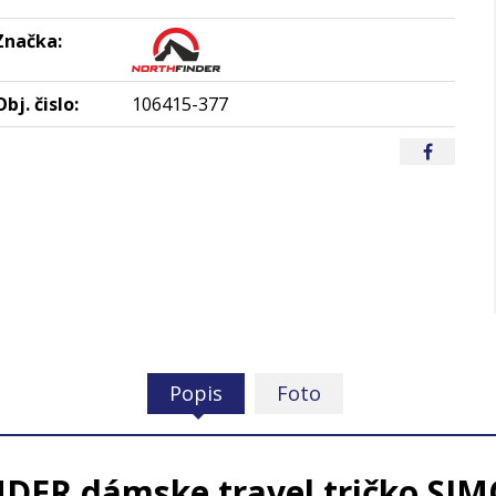
Značka:
Obj. čislo:
106415-377
Popis
Foto
ER dámske travel tričko SIMO