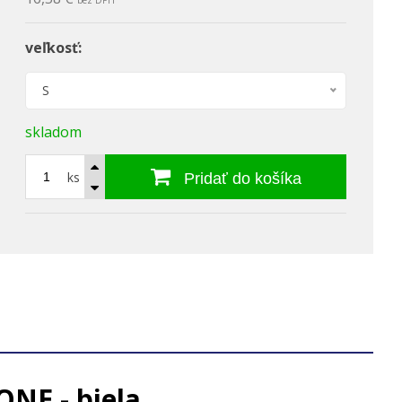
bez DPH
veľkosť:
S
skladom
ks
Pridať do košíka
NE - biela