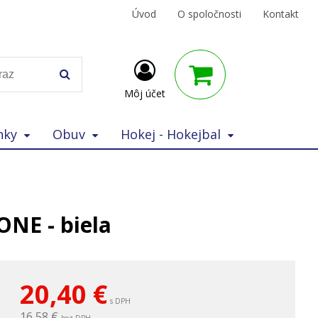
Úvod
O spoločnosti
Kontakt
Môj účet
nky
Obuv
Hokej - Hokejbal
NE - biela
20,40
€
s DPH
16,58 €