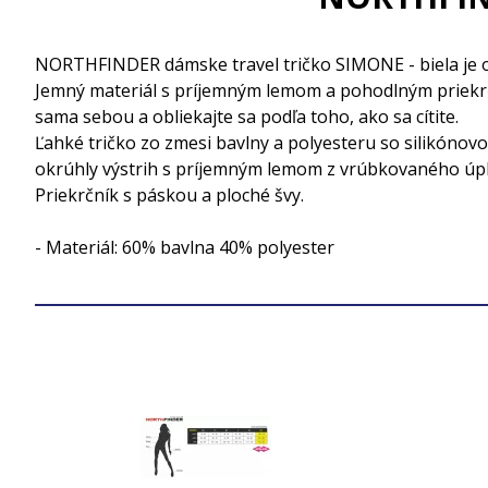
NORTHFINDER dámske travel tričko SIMONE - biela je o
Jemný materiál s príjemným lemom a pohodlným priekrčn
sama sebou a obliekajte sa podľa toho, ako sa cítite.
Ľahké tričko zo zmesi bavlny a polyesteru so silikónov
okrúhly výstrih s príjemným lemom z vrúbkovaného úpl
Priekrčník s páskou a ploché švy.
- Materiál: 60% bavlna 40% polyester