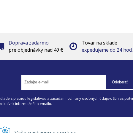
Doprava zadarmo
Tovar na sklade
pre objednávky nad 49 €
expedujeme do 24 hod.
Odoberať
lade s platnou legislatívou a zásadami ochrany osobných údajov. Súhlas potvr
éhokoľvek informačného emailu.
Všetko o nákupe
I
Vaše nastavenie cookies