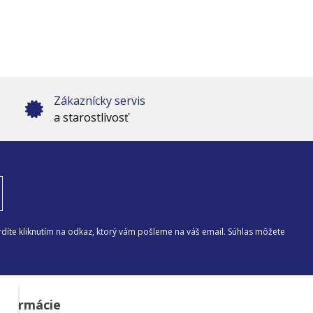
Zákaznícky servis
a starostlivosť
díte kliknutím na odkaz, ktorý vám pošleme na váš email. Súhlas môžete
nformácie