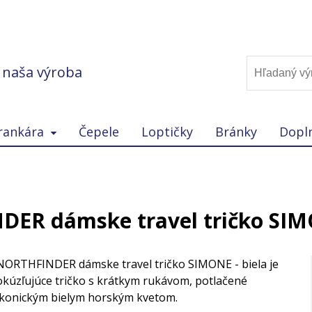
, naša výroba
rankára
Čepele
Loptičky
Bránky
Dopl
ER dámske travel tričko SIMO
NORTHFINDER dámske travel tričko SIMONE - biela je
okúzľujúce tričko s krátkym rukávom, potlačené
ikonickým bielym horským kvetom.