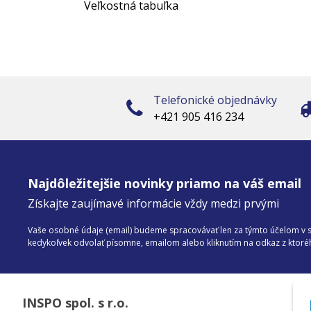
Veľkostná tabuľka
Telefonické objednávky
+421 905 416 234
Najdôležitejšie novinky priamo na váš email
Získajte zaujímavé informácie vždy medzi prvými
Vaše osobné údaje (email) budeme spracovávať len za týmto účelom v sú
kedykoľvek odvolať písomne, emailom alebo kliknutím na odkaz z ktor
INSPO spol. s r.o.