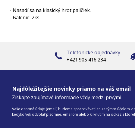
- Nasadí sa na klasický hrot paličiek.
- Balenie: 2ks
Telefonické objednávky
+421 905 416 234
Najdôležitejšie novinky priamo na váš email
Získajte zaujímavé informácie vždy medzi prvými
Vaše osobné údaje (email) budeme spracovávať len za týmto účelom v sú
kedykoľvek odvolať písomne, emailom alebo kliknutím na odkaz z ktor