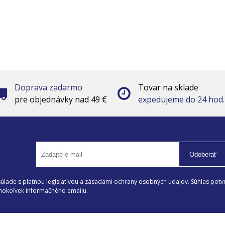
Doprava zadarmo
Tovar na sklade
pre objednávky nad 49 €
expedujeme do 24 hod.
Odoberať
lade s platnou legislatívou a zásadami ochrany osobných údajov. Súhlas potvr
éhokoľvek informačného emailu.