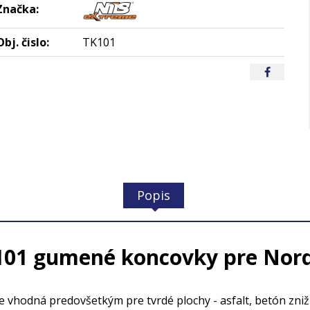
Značka:
Obj. čislo:
TK101
Popis
01 gumené koncovky pre Nordi
 vhodná predovšetkým pre tvrdé plochy - asfalt, betón zni