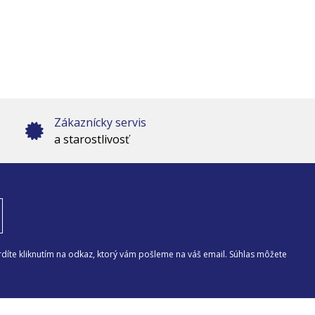
Zákaznícky servis
a starostlivosť
díte kliknutím na odkaz, ktorý vám pošleme na váš email. Súhlas môžete