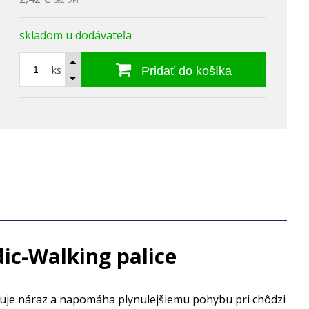
bez DPH
skladom u dodávateľa
ks
Pridať do košíka
c-Walking palice
žuje náraz a napomáha plynulejšiemu pohybu pri chôdzi