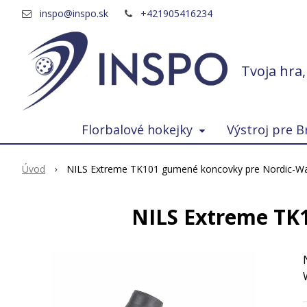
inspo@inspo.sk
+421905416234
Tvoja hra
Florbalové hokejky
Výstroj pre B
Úvod
NILS Extreme TK101 gumené koncovky pre Nordic-Wal
NILS Extreme TK1