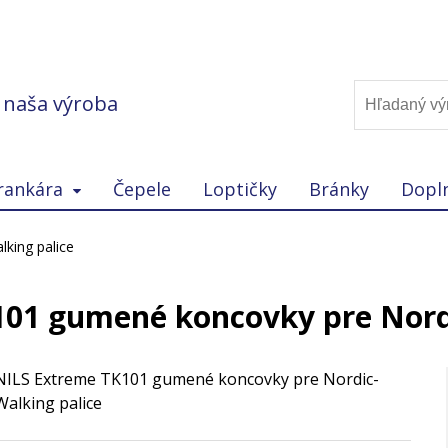
, naša výroba
rankára
Čepele
Loptičky
Bránky
Dopl
king palice
01 gumené koncovky pre Nordi
NILS Extreme TK101 gumené koncovky pre Nordic-
Walking palice