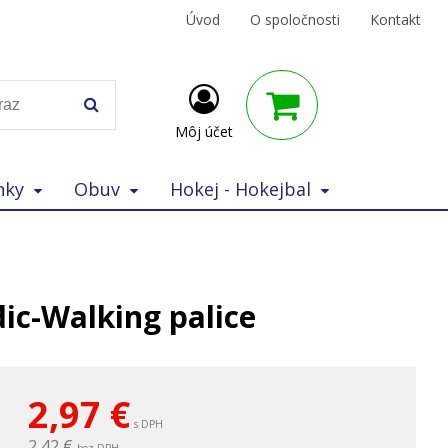
Úvod
O spoločnosti
Kontakt
Môj účet
nky
Obuv
Hokej - Hokejbal
c-Walking palice
2,97
€
s DPH
2,42 €