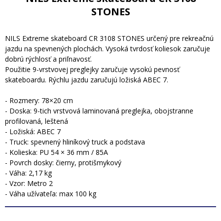
STONES
NILS Extreme skateboard CR 3108 STONES určený pre rekreačnú
jazdu na spevnených plochách. Vysoká tvrdosť koliesok zaručuje
dobrú rýchlosť a priľnavosť.
Použitie 9-vrstvovej preglejky zaručuje vysokú pevnosť
skateboardu. Rýchlu jazdu zaručujú ložiská ABEC 7.
- Rozmery: 78×20 cm
- Doska: 9-tich vrstvová laminovaná preglejka, obojstranne
profilovaná, leštená
- Ložiská: ABEC 7
- Truck: spevnený hliníkový truck a podstava
- Kolieska: PU 54 × 36 mm / 85A
- Povrch dosky: čierny, protišmykový
- Váha: 2,17 kg
- Vzor: Metro 2
- Váha užívateľa: max 100 kg