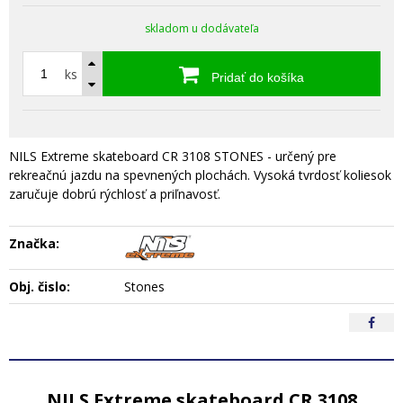
skladom u dodávateľa
ks
Pridať do košíka
NILS Extreme skateboard CR 3108 STONES - určený pre
rekreačnú jazdu na spevnených plochách. Vysoká tvrdosť koliesok
zaručuje dobrú rýchlosť a priľnavosť.
Značka:
Obj. čislo:
Stones
NILS Extreme skateboard CR 3108