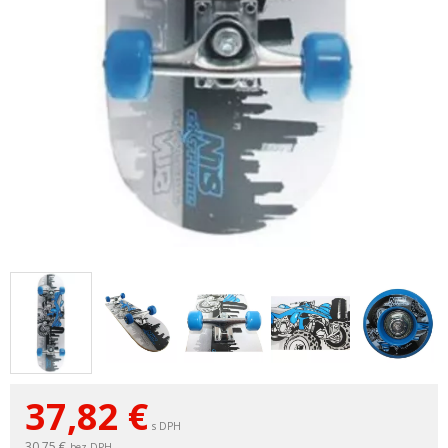
37,82
€
s DPH
30,75 €
bez DPH