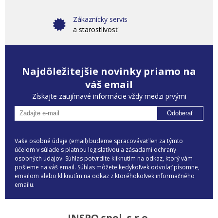
Zákaznícky servis
a starostlivosť
Najdôležitejšie novinky priamo na
váš email
Získajte zaujímavé informácie vždy medzi prvými
Odoberať
Vaše osobné údaje (email) budeme spracovávať len za týmto
účelom v súlade s platnou legislatívou a zásadami ochrany
osobných údajov. Súhlas potvrdíte kliknutím na odkaz, ktorý vám
pošleme na váš email. Súhlas môžete kedykoľvek odvolať písomne,
emailom alebo kliknutím na odkaz z ktoréhokoľvek informačného
emailu.
INSPO spol. s r.o.