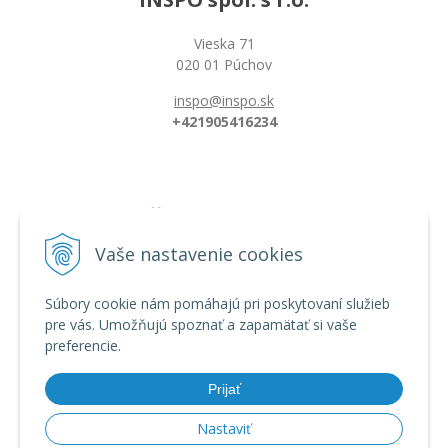
Vieska 71
020 01 Púchov
inspo@inspo.sk
+421905416234
Všetko o nákupe
Možnosti platby a doprava
Vaše nastavenie cookies
Reklamačný poriadok
Obchodné podmienky
Súbory cookie nám pomáhajú pri poskytovaní služieb
pre vás. Umožňujú spoznať a zapamätať si vaše
preferencie.
Informácie
Dĺžka florbalovej hokejky
Prijať
Zahnutie hokejky/čepele
Veľkostná tabuľka
Nastaviť