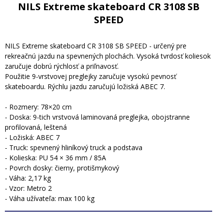
NILS Extreme skateboard CR 3108 SB
SPEED
NILS Extreme skateboard CR 3108 SB SPEED - určený pre
rekreačnú jazdu na spevnených plochách. Vysoká tvrdosť koliesok
zaručuje dobrú rýchlosť a priľnavosť.
Použitie 9-vrstvovej preglejky zaručuje vysokú pevnosť
skateboardu. Rýchlu jazdu zaručujú ložiská ABEC 7.
- Rozmery: 78×20 cm
- Doska: 9-tich vrstvová laminovaná preglejka, obojstranne
profilovaná, leštená
- Ložiská: ABEC 7
- Truck: spevnený hliníkový truck a podstava
- Kolieska: PU 54 × 36 mm / 85A
- Povrch dosky: čierny, protišmykový
- Váha: 2,17 kg
- Vzor: Metro 2
- Váha užívateľa: max 100 kg