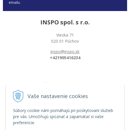
emailu.
INSPO spol. s r.o.
Vieska 71
020 01 Púchov
inspo@inspo.sk
+421905416234
Všetko o nákupe
Možnosti platby a doprava
Vaše nastavenie cookies
Reklamačný poriadok
Obchodné podmienky
Súbory cookie nám pomáhajú pri poskytovaní služieb
pre vás. Umožňujú spoznať a zapamätať si vaše
preferencie.
Informácie