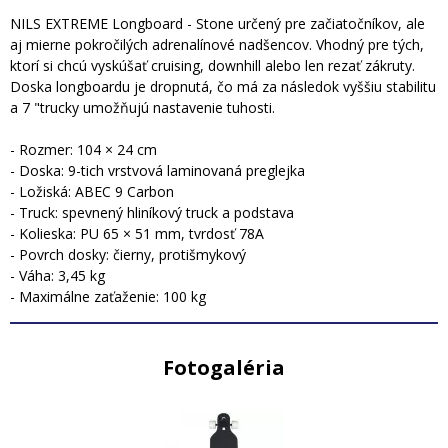
NILS EXTREME Longboard - Stone určený pre začiatočníkov, ale
aj mierne pokročilých adrenalínové nadšencov. Vhodný pre tých,
ktorí si chcú vyskúšať cruising, downhill alebo len rezať zákruty.
Doska longboardu je dropnutá, čo má za následok vyššiu stabilitu
a 7 "trucky umožňujú nastavenie tuhosti.
- Rozmer: 104 × 24 cm
- Doska: 9-tich vrstvová laminovaná preglejka
- Ložiská: ABEC 9 Carbon
- Truck: spevnený hliníkový truck a podstava
- Kolieska: PU 65 × 51 mm, tvrdosť 78A
- Povrch dosky: čierny, protišmykový
- Váha: 3,45 kg
- Maximálne zaťaženie: 100 kg
Fotogaléria