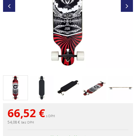
66,52
€
s DPH
54,08 €
bez DPH