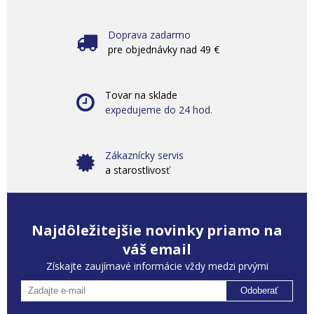
Doprava zadarmo
pre objednávky nad 49 €
Tovar na sklade
expedujeme do 24 hod.
Zákaznícky servis
a starostlivosť
Najdôležitejšie novinky priamo na
váš email
Získajte zaujímavé informácie vždy medzi prvými
Odoberať