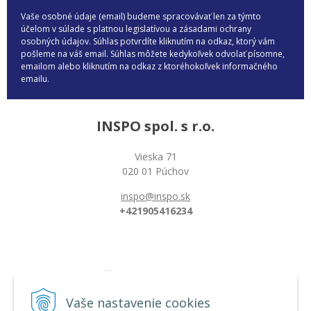
Vaše osobné údaje (email) budeme spracovávať len za týmto
účelom v súlade s platnou legislatívou a zásadami ochrany
osobných údajov. Súhlas potvrdíte kliknutím na odkaz, ktorý vám
pošleme na váš email. Súhlas môžete kedykoľvek odvolať písomne,
emailom alebo kliknutím na odkaz z ktoréhokoľvek informačného
emailu.
INSPO spol. s r.o.
Vieska 71
020 01 Púchov
inspo@inspo.sk
+421905416234
Všetko o nákupe
Možnosti platby a doprava
Vaše nastavenie cookies