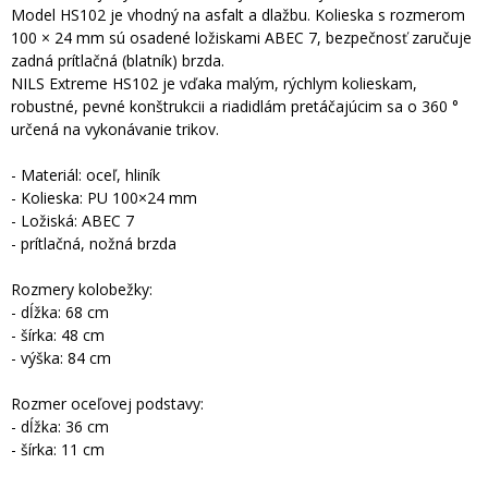
Model HS102 je vhodný na asfalt a dlažbu. Kolieska s rozmerom
100 × 24 mm sú osadené ložiskami ABEC 7, bezpečnosť zaručuje
zadná prítlačná (blatník) brzda.
NILS Extreme HS102 je vďaka malým, rýchlym kolieskam,
robustné, pevné konštrukcii a riadidlám pretáčajúcim sa o 360 °
určená na vykonávanie trikov.
- Materiál: oceľ, hliník
- Kolieska: PU 100×24 mm
- Ložiská: ABEC 7
- prítlačná, nožná brzda
Rozmery kolobežky:
- dĺžka: 68 cm
- šírka: 48 cm
- výška: 84 cm
Rozmer oceľovej podstavy:
- dĺžka: 36 cm
- šírka: 11 cm