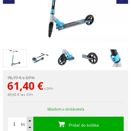
76,77 €
s DPH
61,40
€
s DPH
49,92 €
bez DPH
Skladom u dodávateľa
ks
Pridať do košíka