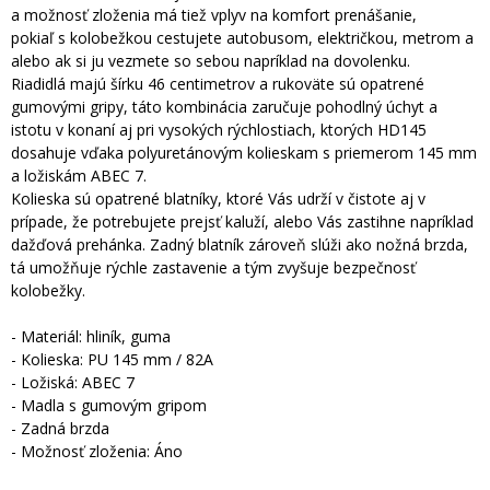
a možnosť zloženia má tiež vplyv na komfort prenášanie,
pokiaľ s kolobežkou cestujete autobusom, električkou, metrom a
alebo ak si ju vezmete so sebou napríklad na dovolenku.
Riadidlá majú šírku 46 centimetrov a rukoväte sú opatrené
gumovými gripy, táto kombinácia zaručuje pohodlný úchyt a
istotu v konaní aj pri vysokých rýchlostiach, ktorých HD145
dosahuje vďaka polyuretánovým kolieskam s priemerom 145 mm
a ložiskám ABEC 7.
Kolieska sú opatrené blatníky, ktoré Vás udrží v čistote aj v
prípade, že potrebujete prejsť kaluží, alebo Vás zastihne napríklad
dažďová prehánka. Zadný blatník zároveň slúži ako nožná brzda,
tá umožňuje rýchle zastavenie a tým zvyšuje bezpečnosť
kolobežky.
- Materiál: hliník, guma
- Kolieska: PU 145 mm / 82A
- Ložiská: ABEC 7
- Madla s gumovým gripom
- Zadná brzda
- Možnosť zloženia: Áno