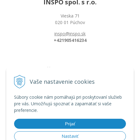
INSPO spol. s r.o.
Vieska 71
020 01 Púchov
inspo@inspo.sk
+421905416234
Všetko o nákupe
Možnosti platby a doprava
Vaše nastavenie cookies
Reklamačný poriadok
Obchodné podmienky
Súbory cookie nám pomáhajú pri poskytovaní služieb
pre vás. Umožňujú spoznať a zapamätať si vaše
preferencie.
Informácie
Dĺžka florbalovej hokejky
Prijať
Zahnutie hokejky/čepele
Veľkostná tabuľka
Nastaviť