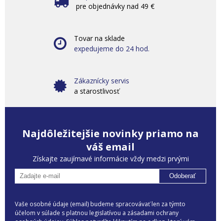
pre objednávky nad 49 €
Tovar na sklade
expedujeme do 24 hod.
Zákaznícky servis
a starostlivosť
Najdôležitejšie novinky priamo na
váš email
Získajte zaujímavé informácie vždy medzi prvými
Odoberať
Vaše osobné údaje (email) budeme spracovávať len za týmto
účelom v súlade s platnou legislatívou a zásadami ochrany