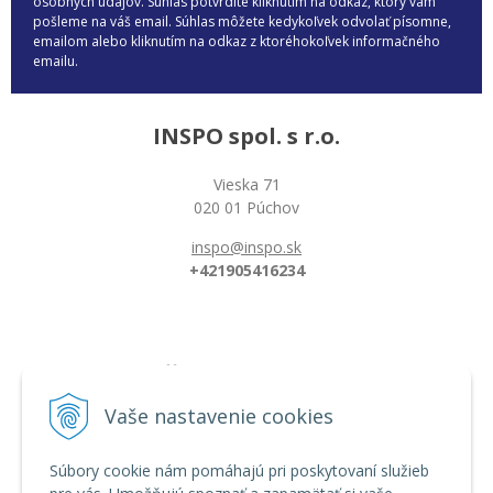
osobných údajov. Súhlas potvrdíte kliknutím na odkaz, ktorý vám
pošleme na váš email. Súhlas môžete kedykoľvek odvolať písomne,
emailom alebo kliknutím na odkaz z ktoréhokoľvek informačného
emailu.
INSPO spol. s r.o.
Vieska 71
020 01 Púchov
inspo@inspo.sk
+421905416234
Všetko o nákupe
Možnosti platby a doprava
Vaše nastavenie cookies
Reklamačný poriadok
Obchodné podmienky
Súbory cookie nám pomáhajú pri poskytovaní služieb