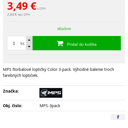
3,49
€
s DPH
2,84 €
bez DPH
skladom
ks
Pridať do košíka
MPS florbalové loptičky Color 3-pack. Výhodné balenie troch
farebných loptičiek.
Značka:
Obj. čislo:
MPS-3pack