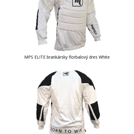
MPS ELITE brankársky florbalový dres White