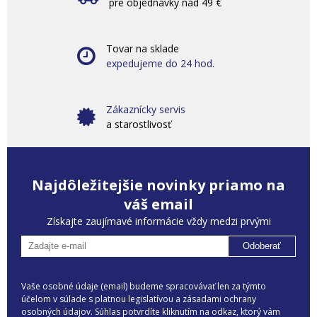
pre objednávky nad 49 €
Tovar na sklade
expedujeme do 24 hod.
Zákaznícky servis
a starostlivosť
Najdôležitejšie novinky priamo na
váš email
Získajte zaujímavé informácie vždy medzi prvými
Odoberať
Vaše osobné údaje (email) budeme spracovávať len za týmto
účelom v súlade s platnou legislatívou a zásadami ochrany
osobných údajov. Súhlas potvrdíte kliknutím na odkaz, ktorý vám