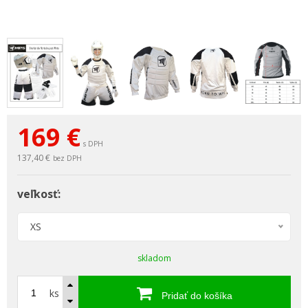
169
€
s DPH
137,40 €
bez DPH
veľkosť:
XS
skladom
ks
Pridať do košíka