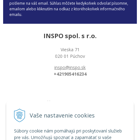
pošleme na váš email. Súhlas môžete kedykoľvek odvolať písomne,
emailom alebo kliknutím na odkaz z ktoréhokoľvek informačného
emailu.
INSPO spol. s r.o.
Vieska 71
020 01 Púchov
inspo@inspo.sk
+421905416234
Všetko o nákupe
Možnosti platby a doprava
Vaše nastavenie cookies
Reklamačný poriadok
Obchodné podmienky
Súbory cookie nám pomáhajú pri poskytovaní služieb
pre vás. Umožňujú spoznať a zapamätať si vaše