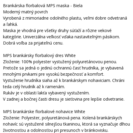
Brankárska florbalová MPS maska - Biela
Moderný matný povrch
Vyrobená z mimoriadne odolného plastu, veľmi dobre odvetraná
a ľahká.
Maska je vhodná pre všetky druhy súťaží a rôzne vekové
kategórie. Univerzálna veľkosť vďaka nastaviteľným pásikom.
Dobrá voľba za prijateľnú cenu.
MPS brankársky florbalový dres White
Zloženie: 100% polyester vystužený polyuretánovou penou.
Pretože sa jedná o jedinú ochrannú časť hrudníka, je vybavená
mnohými prvkami pre vysokú bezpečnosť a komfort.
Vystuženie hrudníka siaha až k brankárskym nohaviciam. Chráni
teda celý hrudník až k ramenám.
Rukáv je v oblasti lakťa vybavený vystužením.
V zadnej a bočnej časti dresu je sieťovina pre lepšie odvetranie.
MPS brankárske florbalové nohavice White
Zloženie: Polyester, polyuretánová pena. Kolená brankárskych
nohavíc sú vystužené silnejšou tkaninou, ktorá sa vyznačuje dlhou
životnosťou a odolnosťou pri presunoch v bránkovisku.