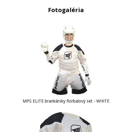
Fotogaléria
MPS ELITE brankársky florbalový set - WHITE