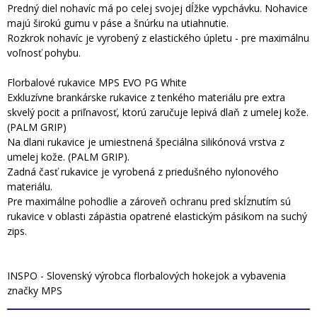
Predný diel nohavíc má po celej svojej dĺžke vypchávku. Nohavice
majú širokú gumu v páse a šnúrku na utiahnutie.
Rozkrok nohavíc je vyrobený z elastického úpletu - pre maximálnu
voľnosť pohybu.
Florbalové rukavice MPS EVO PG White
Exkluzívne brankárske rukavice z tenkého materiálu pre extra
skvelý pocit a priľnavosť, ktorú zaručuje lepivá dlaň z umelej kože.
(PALM GRIP)
Na dlani rukavice je umiestnená špeciálna silikónová vrstva z
umelej kože. (PALM GRIP).
Zadná časť rukavice je vyrobená z priedušného nylonového
materiálu.
Pre maximálne pohodlie a zároveň ochranu pred skĺznutím sú
rukavice v oblasti zápästia opatrené elastickým pásikom na suchý
zips.
INSPO - Slovenský výrobca florbalových hokejok a vybavenia
značky MPS