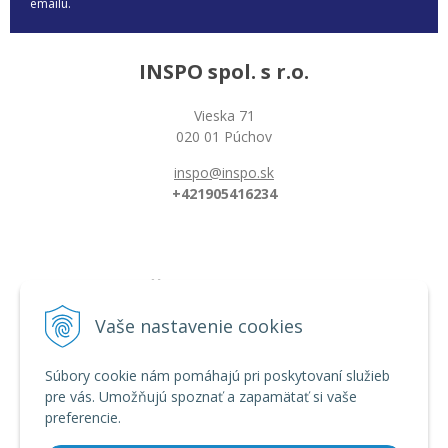
emailu.
INSPO spol. s r.o.
Vieska 71
020 01 Púchov
inspo@inspo.sk
+421905416234
Všetko o nákupe
Možnosti platby a doprava
Vaše nastavenie cookies
Reklamačný poriadok
Obchodné podmienky
Súbory cookie nám pomáhajú pri poskytovaní služieb
pre vás. Umožňujú spoznať a zapamätať si vaše
preferencie.
Informácie