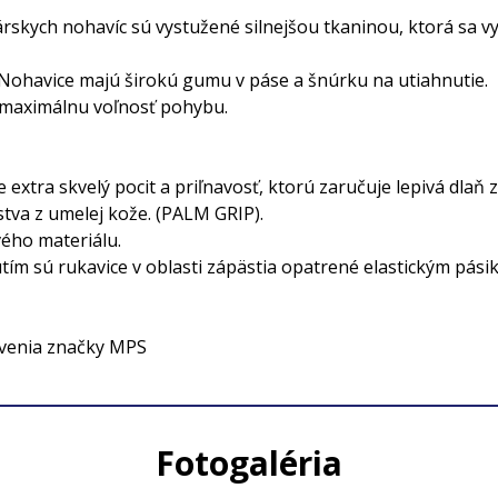
árskych nohavíc sú vystužené silnejšou tkaninou, ktorá sa 
. Nohavice majú širokú gumu v páse a šnúrku na utiahnutie.
e maximálnu voľnosť pohybu.
extra skvelý pocit a priľnavosť, ktorú zaručuje lepivá dlaň 
stva z umelej kože. (PALM GRIP).
ého materiálu.
ím sú rukavice v oblasti zápästia opatrené elastickým pási
avenia značky MPS
Fotogaléria