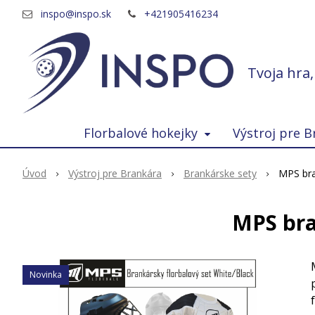
inspo@inspo.sk
+421905416234
Tvoja hra
Florbalové hokejky
Výstroj pre B
Úvod
Výstroj pre Brankára
Brankárske sety
MPS bra
MPS bra
Novinka