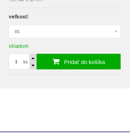
bez DPH
veľkosť:
XS
skladom
ks
Pridať do košíka