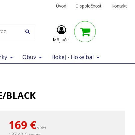
Úvod
O spoločnosti
Kontakt
Môj účet
nky
Obuv
Hokej - Hokejbal
TE/BLACK
169
€
s DPH
137,40 €