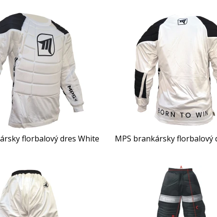
rsky florbalový dres White
MPS brankársky florbalový 