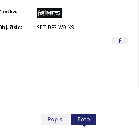
Značka:
Obj. čislo:
SET-BFS-WB-XS
Popis
Foto