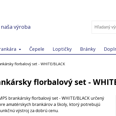
, naša výroba
rankára
Čepele
Loptičky
Bránky
Dopl
nkársky florbalový set - WHITE/BLACK
nkársky florbalový set - WHI
MPS brankársky florbalový set - WHITE/BLACK určený
pre amatérskych brankárov a školy, ktorý potrebujú
funkčnú výstroj za dobrú cenu.