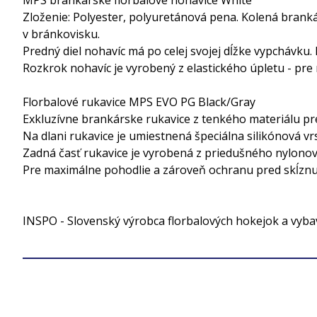
Zloženie: Polyester, polyuretánová pena. Kolená brank
v bránkovisku.
Predný diel nohavíc má po celej svojej dĺžke vypchávku
Rozkrok nohavíc je vyrobený z elastického úpletu - pr
Florbalové rukavice MPS EVO PG Black/Gray
Exkluzívne brankárske rukavice z tenkého materiálu pre 
Na dlani rukavice je umiestnená špeciálna silikónová vr
Zadná časť rukavice je vyrobená z priedušného nylonov
Pre maximálne pohodlie a zároveň ochranu pred skĺznut
INSPO - Slovenský výrobca florbalových hokejok a vyb