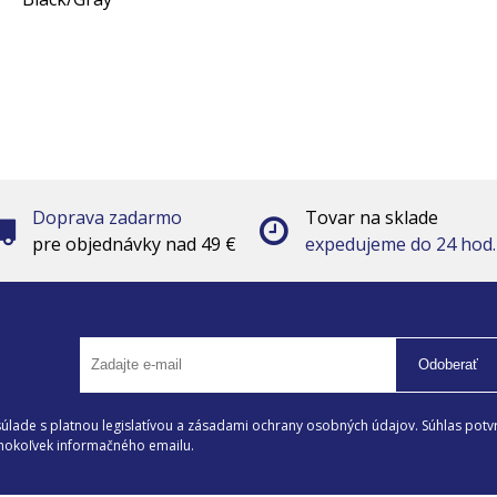
Doprava zadarmo
Tovar na sklade
pre objednávky nad 49 €
expedujeme do 24 hod.
Odoberať
lade s platnou legislatívou a zásadami ochrany osobných údajov. Súhlas potvr
éhokoľvek informačného emailu.