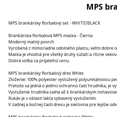
MPS bra
MPS brankársky florbalový set - WHITE/BLACK
Brankárska florbalová MPS maska - Čierna
Moderný matný povrch
Vyrobená z mimoriadne odolného plastu, veľmi dobre o
Maska je vhodná pre všetky druhy súťaží a rôzne vekov
Dobrá voľba za prijateľnú cenu.
MPS brankársky florbalový dres White
Zloženie: 100% polyester vystužený polyuretánovou pe
Pretože sa jedná o jedinú ochrannú časť hrudníka, je
Vystuženie hrudníka siaha až k brankárskym nohaviciam
Rukáv je v oblasti lakťa vybavený vystužením.
V zadnej a bočnej časti dresu je sieťovina pre lepšie odv
MPS brankárske florbalové nohavice White