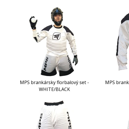
MPS brankársky florbalový set -
MPS branká
WHITE/BLACK