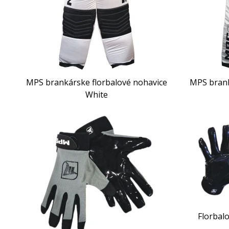
MPS brankárske florbalové nohavice
MPS brank
White
Florbal