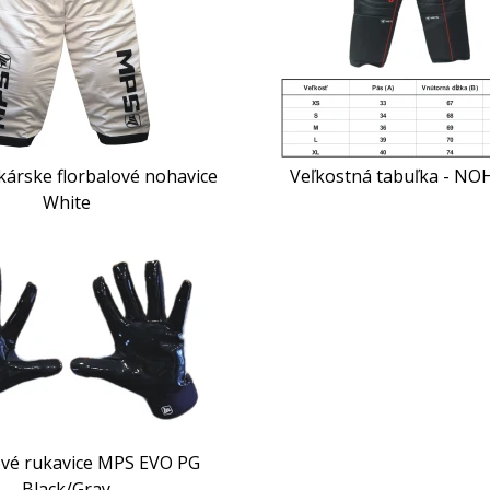
árske florbalové nohavice
Veľkostná tabuľka - NO
White
ové rukavice MPS EVO PG
Black/Gray