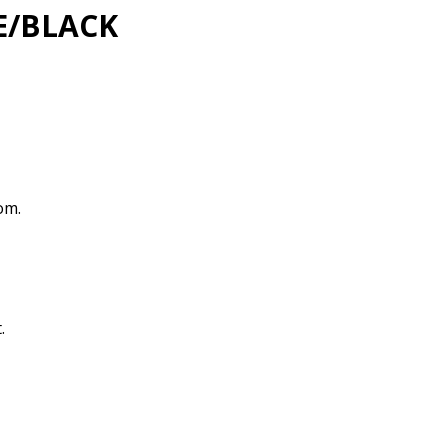
TE/BLACK
om.
.