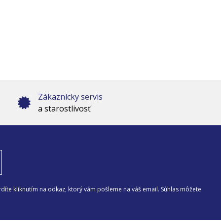
Zákaznícky servis
a starostlivosť
díte kliknutím na odkaz, ktorý vám pošleme na váš email. Súhlas môžete