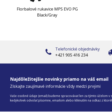
Florbalové rukavice MPS EVO PG
Black/Gray
Telefonické objednávky
+421 905 416 234
Najdôležitejšie novinky priamo na váš email
Získajte zaujímavé informácie vždy medzi prvými
Vaše osobné údaje (email) budeme spracovávať len za týmto účelom v sú
kedykoľvek odvolať písomne, emailom alebo kliknutím na odkaz z ktor