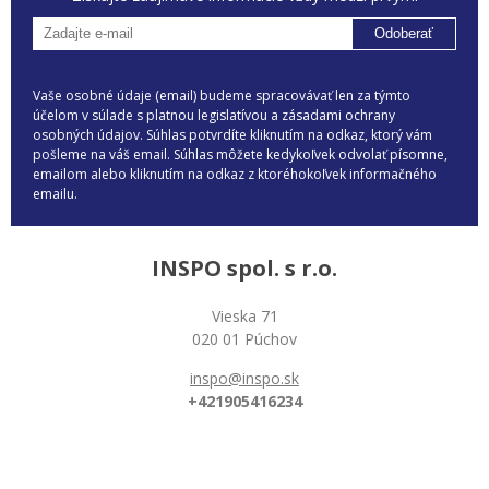
Odoberať
Vaše osobné údaje (email) budeme spracovávať len za týmto
účelom v súlade s platnou legislatívou a zásadami ochrany
osobných údajov. Súhlas potvrdíte kliknutím na odkaz, ktorý vám
pošleme na váš email. Súhlas môžete kedykoľvek odvolať písomne,
emailom alebo kliknutím na odkaz z ktoréhokoľvek informačného
emailu.
INSPO spol. s r.o.
Vieska 71
020 01 Púchov
inspo@inspo.sk
+421905416234