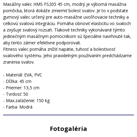
Masážny valec HMS FS205 45 cm, modrý je výborná masážna
pomôcka, ktorá dokáže zmierniť bolesť svalov. Je to v podstate
gumový valec určený pre auto-masážne uvoľňovacie techniky a
celkovú svalovú integráciu. Pomáha obnoviť elasticitu vo svaloch
a zvyšuje svalový rozsah. Tlakové techniky vykonávané týmto
jedinečným masážnym pomocníkom sú špeciálne navrhnuté tak,
aby tento zámer efektívne podporovali.
Fitness valec pomáha znížiť napätie, tuhosť a bolestivosť
svalového systému. Jeho pravidelným používaním predchádzame
zranenia svalov.
- Materiál: EVA, PVC
- Dĺžka: 45 cm
- Priemer: 13,5 cm
- Tvrdosť: 50
- Max.zaťaženie: 150 kg
- Farba: Modrá
Fotogaléria