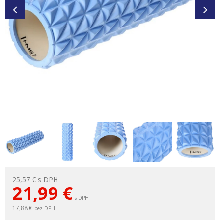
25,57 €
s DPH
21,99
€
s DPH
17,88 €
bez DPH