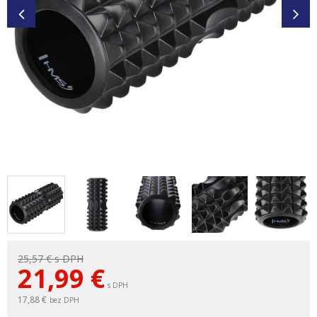
25,57 €
s DPH
21,99
€
s DPH
17,88 €
bez DPH