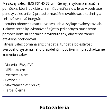
Masážny valec HMS FS140 33 cm, čierny je výborná masážna
pomôcka, ktorá dokáže zmierniť bolesť svalov. Je to v podstate
penový valec určený pre auto-masážne uvoľňovacie techniky a
celkovú svalovú integráciu.
Pomáha obnoviť elasticitu vo svaloch a zvyšuje svalový rozsah.
Tlakové techniky vykonávané týmto jedinečným masážnym
pomocníkom sú špeciálne navrhnuté tak, aby tento zámer
efektívne podporovali.
Fitness valec pomáha znížiť napätie, tuhosť a bolestivosť
svalového systému. Jeho pravidelným používaním predchádzame
zranenia svalov.
- Materiál: EVA, PVC
- Dĺžka: 30 cm
- Priemer: 14 cm
- Tvrdosť: 50
- Max.zaťaženie: 150 kg
- Farba: Čierna
Fotogaléria