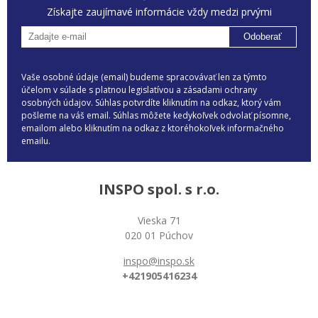
Získajte zaujímavé informácie vždy medzi prvými
Odoberať
Vaše osobné údaje (email) budeme spracovávať len za týmto
účelom v súlade s platnou legislatívou a zásadami ochrany
osobných údajov. Súhlas potvrdíte kliknutím na odkaz, ktorý vám
pošleme na váš email. Súhlas môžete kedykoľvek odvolať písomne,
emailom alebo kliknutím na odkaz z ktoréhokoľvek informačného
emailu.
INSPO spol. s r.o.
Vieska 71
020 01 Púchov
inspo@inspo.sk
+421905416234