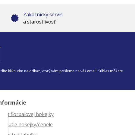
Zákaznícky servis
a starostlivosť
díte kliknutím na odkaz, ktorý vám pošleme na váš email. Súhlas môžete
nformácie
ĺžka florbalovej hokejky
ahnutie hokejky/čepele
eľkostná tabuľka