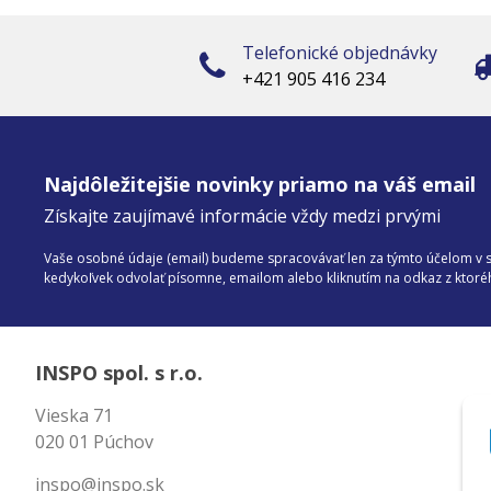
Telefonické objednávky
+421 905 416 234
Najdôležitejšie novinky priamo na váš email
Získajte zaujímavé informácie vždy medzi prvými
Vaše osobné údaje (email) budeme spracovávať len za týmto účelom v sú
kedykoľvek odvolať písomne, emailom alebo kliknutím na odkaz z ktor
INSPO spol. s r.o.
Vieska 71
020 01 Púchov
inspo@inspo.sk