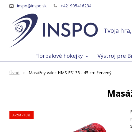
inspo@inspo.sk
+421905416234
Tvoja hra
Florbalové hokejky
Výstroj pre B
Úvod
Masážny valec HMS FS135 - 45 cm červený
Masáž
Akcia
-10%