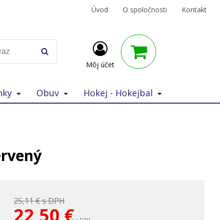
Úvod
O spoločnosti
Kontakt
Môj účet
nky
Obuv
Hokej - Hokejbal
ervený
25,11 €
s DPH
22,50
€