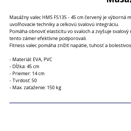
Masážny valec HMS FS135 - 45 cm červený je výborná ma
uvoľňovacie techniky a celkovú svalovú integráciu.
Pomáha obnoviť elasticitu vo svaloch a zvyšuje svalo
tento zámer efektívne podporovali.
Fitness valec pomáha znížiť napätie, tuhosť a bolesti
- Materiál: EVA, PVC
- Dĺžka: 45 cm
- Priemer: 14 cm
- Tvrdosť: 50
- Max. zaťaženie: 150 kg