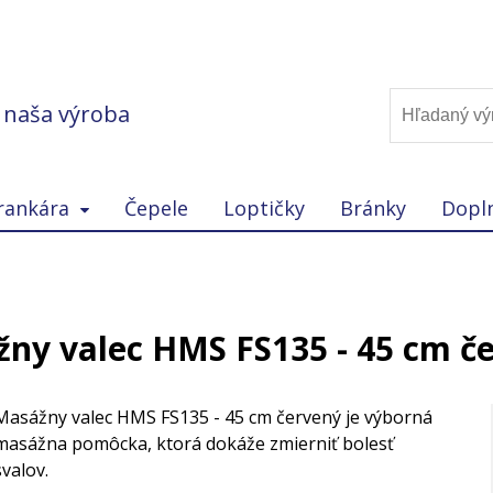
, naša výroba
rankára
Čepele
Loptičky
Bránky
Dopl
ny valec HMS FS135 - 45 cm č
Masážny valec HMS FS135 - 45 cm červený je výborná
masážna pomôcka, ktorá dokáže zmierniť bolesť
svalov.