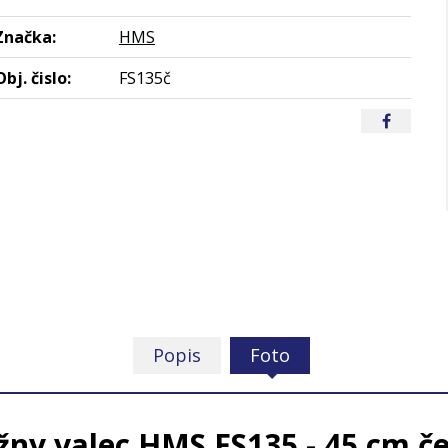
Značka:
HMS
Obj. čislo:
FS135č
Popis
Foto
ny valec HMS FS135 - 45 cm č