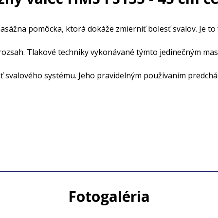
sážna pomôcka, ktorá dokáže zmierniť bolesť svalov. Je to
vý rozsah. Tlakové techniky vykonávané týmto jedinečným m
vosť svalového systému. Jeho pravidelným používaním predch
Fotogaléria