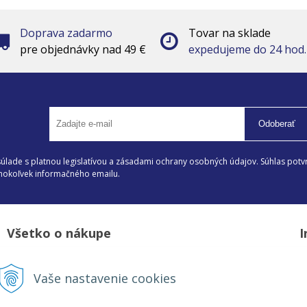
Doprava zadarmo
Tovar na sklade
pre objednávky nad 49 €
expedujeme do 24 hod.
Odoberať
lade s platnou legislatívou a zásadami ochrany osobných údajov. Súhlas potvr
éhokoľvek informačného emailu.
Všetko o nákupe
I
Možnosti platby a doprava
D
Vaše nastavenie cookies
Reklamačný poriadok
Z
Obchodné podmienky
V