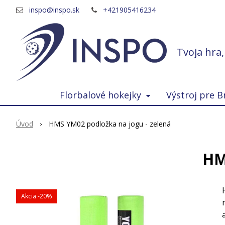
inspo@inspo.sk
+421905416234
Tvoja hra
Florbalové hokejky
Výstroj pre B
Úvod
HMS YM02 podložka na jogu - zelená
HM
Akcia
-20%