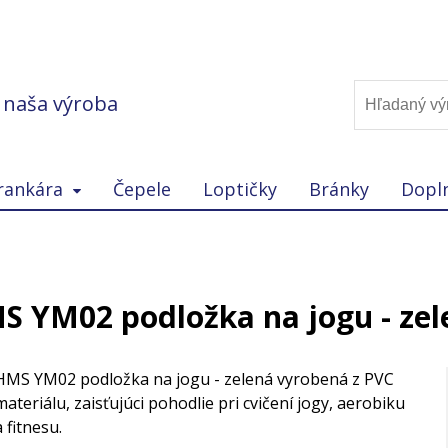
, naša výroba
rankára
Čepele
Loptičky
Bránky
Dopl
S YM02 podložka na jogu - zel
HMS YM02 podložka na jogu - zelená vyrobená z PVC
materiálu, zaisťujúci pohodlie pri cvičení jogy, aerobiku
a fitnesu.