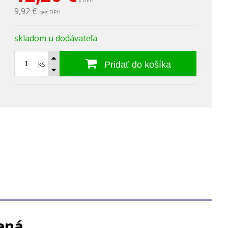
s DPH
9,92 €
bez DPH
skladom u dodávateľa
ks
Pridať do košíka
ená