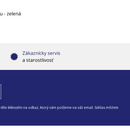
 - zelená
Zákaznícky servis
a starostlivosť
díte kliknutím na odkaz, ktorý vám pošleme na váš email. Súhlas môžete