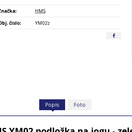
Značka:
HMS
Obj. čislo:
YM02z
Popis
Foto
S YM02 podložka na jogu - zel