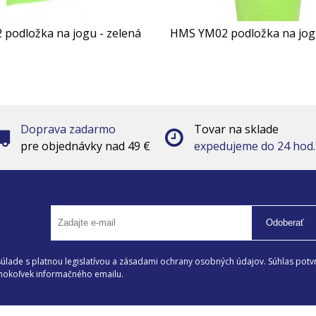
podložka na jogu - zelená
HMS YM02 podložka na jogu
Doprava zadarmo
Tovar na sklade
pre objednávky nad 49 €
expedujeme do 24 hod.
Odoberať
lade s platnou legislatívou a zásadami ochrany osobných údajov. Súhlas potvr
éhokoľvek informačného emailu.