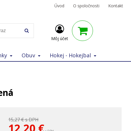
Úvod
O spoločnosti
Kontakt
Môj účet
nky
Obuv
Hokej - Hokejbal
ená
15,27 €
s DPH
12,20
€