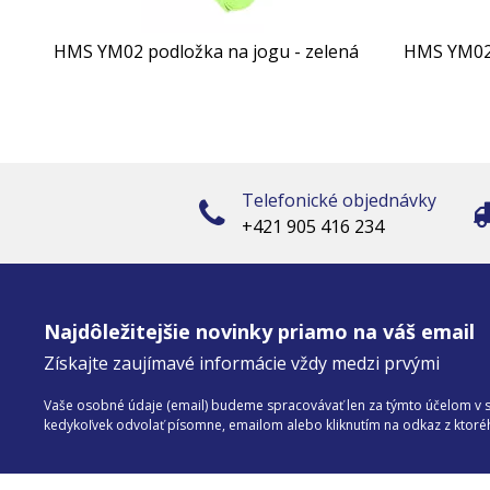
HMS YM02 podložka na jogu - zelená
HMS YM02 
Telefonické objednávky
+421 905 416 234
Najdôležitejšie novinky priamo na váš email
Získajte zaujímavé informácie vždy medzi prvými
Vaše osobné údaje (email) budeme spracovávať len za týmto účelom v sú
kedykoľvek odvolať písomne, emailom alebo kliknutím na odkaz z ktor