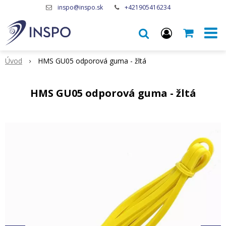
inspo@inspo.sk
+421905416234
Úvod
HMS GU05 odporová guma - žltá
HMS GU05 odporová guma - žltá