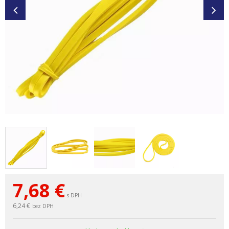
7,68
€
s DPH
6,24 €
bez DPH