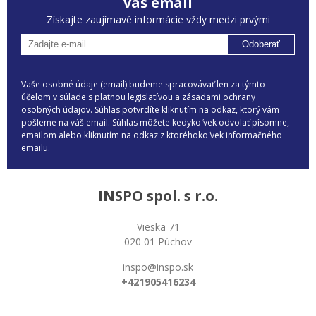
váš email
Získajte zaujímavé informácie vždy medzi prvými
Odoberať
Vaše osobné údaje (email) budeme spracovávať len za týmto
účelom v súlade s platnou legislatívou a zásadami ochrany
osobných údajov. Súhlas potvrdíte kliknutím na odkaz, ktorý vám
pošleme na váš email. Súhlas môžete kedykoľvek odvolať písomne,
emailom alebo kliknutím na odkaz z ktoréhokoľvek informačného
emailu.
INSPO spol. s r.o.
Vieska 71
020 01 Púchov
inspo@inspo.sk
+421905416234