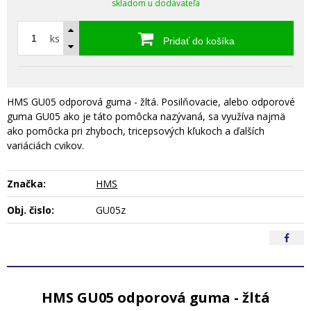
skladom u dodávateľa
ks
Pridať do košíka
HMS GU05 odporová guma - žltá. Posilňovacie, alebo odporové
guma GU05 ako je táto pomôcka nazývaná, sa využíva najmä
ako pomôcka pri zhyboch, tricepsových kľukoch a ďalších
variáciách cvikov.
Značka:
HMS
Obj. čislo:
GU05z
HMS GU05 odporová guma - žltá