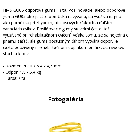
HMS GU05 odporová guma - žltá. Posilňovacie, alebo odporové
guma GU05 ako je táto pomôcka nazývaná, sa využíva najmä
ako pomôcka pri zhyboch, tricepsových kľukoch a ďalších
variáciách cvikov. Posilňovacie gumy sú veľmi často tiež
využívané pri rehabilitačnom cvičení. Vďaka tomu, že sa nejedná o
priamu záťaž, ale guma postupným ťahom vytvára odpor, je
často používaným rehabilitačnom doplnkom pri úrazoch svalov,
šliach a kĺbov.
- Rozmer: 2080 x 6,4 x 4,5 mm
- Odpor: 1,8 - 5,4 kg
- Farba: žltá
Fotogaléria